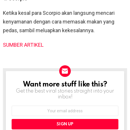
Ketika kesal para Scorpio akan langsung mencari
kenyamanan dengan cara memasak makan yang
pedas, sambil meluapkan kekesalannya.
SUMBER ARTIKEL
Want more stuff like this?
NEWSLETTER
Get the best viral stories straight into your
inbox!
Email
address: