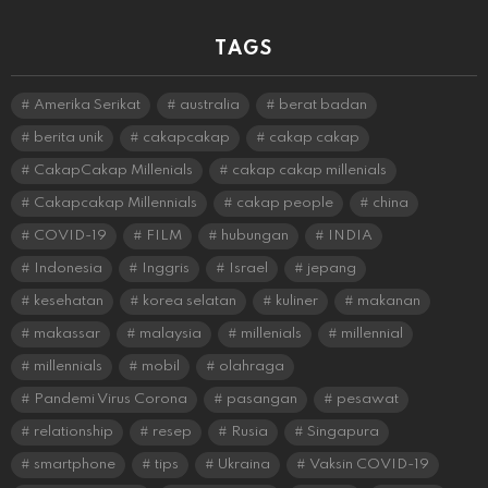
TAGS
Amerika Serikat
australia
berat badan
berita unik
cakapcakap
cakap cakap
CakapCakap Millenials
cakap cakap millenials
Cakapcakap Millennials
cakap people
china
COVID-19
FILM
hubungan
INDIA
Indonesia
Inggris
Israel
jepang
kesehatan
korea selatan
kuliner
makanan
makassar
malaysia
millenials
millennial
millennials
mobil
olahraga
Pandemi Virus Corona
pasangan
pesawat
relationship
resep
Rusia
Singapura
smartphone
tips
Ukraina
Vaksin COVID-19