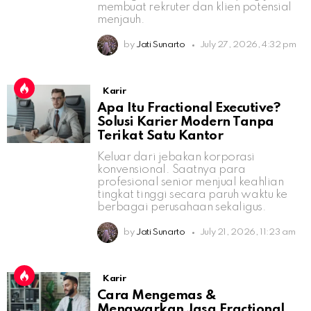
membuat rekruter dan klien potensial
menjauh.
by
Jati Sunarto
July 27, 2026, 4:32 pm
Karir
Apa Itu Fractional Executive?
Solusi Karier Modern Tanpa
Terikat Satu Kantor
Keluar dari jebakan korporasi
konvensional. Saatnya para
profesional senior menjual keahlian
tingkat tinggi secara paruh waktu ke
berbagai perusahaan sekaligus.
by
Jati Sunarto
July 21, 2026, 11:23 am
Karir
Cara Mengemas &
Menawarkan Jasa Fractional