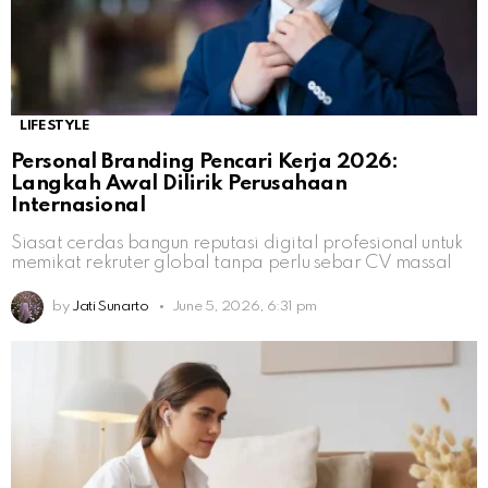
LIFESTYLE
Personal Branding Pencari Kerja 2026:
Langkah Awal Dilirik Perusahaan
Internasional
Siasat cerdas bangun reputasi digital profesional untuk
memikat rekruter global tanpa perlu sebar CV massal
by
Jati Sunarto
June 5, 2026, 6:31 pm