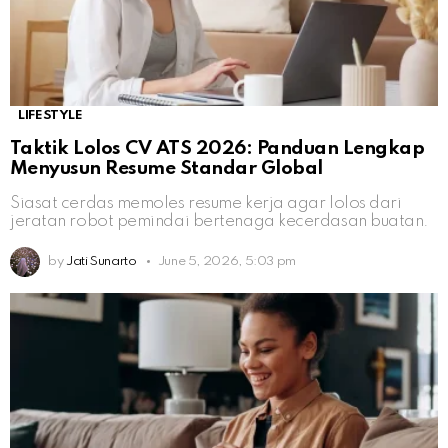
LIFESTYLE
Taktik Lolos CV ATS 2026: Panduan Lengkap
Menyusun Resume Standar Global
Siasat cerdas memoles resume kerja agar lolos dari
jeratan robot pemindai bertenaga kecerdasan buatan.
by
Jati Sunarto
June 5, 2026, 5:03 pm