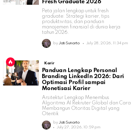
Fresh Graduate 2026
Peta jalan lengkap untuk fresh
graduate: Strategi karier, tips
produktivitas, dan panduan
manajemen finansial di dunia kerja
tahun 2026.
by
Jati Sunarto
July 28, 2026, 11:34 pm
Karir
Panduan Lengkap Personal
Branding LinkedIn 2026: Dari
Optimasi Profil sampai
Monetisasi Karier
Arsitektur Lengkap Menembus
Algoritma AI Rekruter Global dan Cara
Membangun Otoritas Digital yang
Otentik
by
Jati Sunarto
July 27, 2026, 10:59 pm