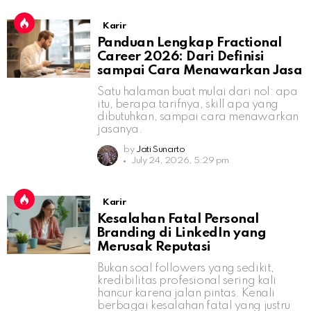
Karir
Panduan Lengkap Fractional
Career 2026: Dari Definisi
sampai Cara Menawarkan Jasa
Satu halaman buat mulai dari nol: apa
itu, berapa tarifnya, skill apa yang
dibutuhkan, sampai cara menawarkan
jasanya.
by
Jati Sunarto
July 24, 2026, 5:29 pm
Karir
Kesalahan Fatal Personal
Branding di LinkedIn yang
Merusak Reputasi
Bukan soal followers yang sedikit,
kredibilitas profesional sering kali
hancur karena jalan pintas. Kenali
berbagai kesalahan fatal yang justru