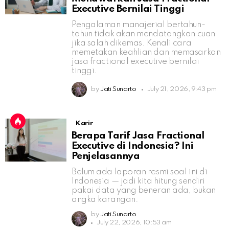
Executive Bernilai Tinggi
Pengalaman manajerial bertahun-
tahun tidak akan mendatangkan cuan
jika salah dikemas. Kenali cara
memetakan keahlian dan memasarkan
jasa fractional executive bernilai
tinggi.
by
Jati Sunarto
July 21, 2026, 9:43 pm
Karir
Berapa Tarif Jasa Fractional
Executive di Indonesia? Ini
Penjelasannya
Belum ada laporan resmi soal ini di
Indonesia — jadi kita hitung sendiri
pakai data yang beneran ada, bukan
angka karangan.
by
Jati Sunarto
July 22, 2026, 10:53 am