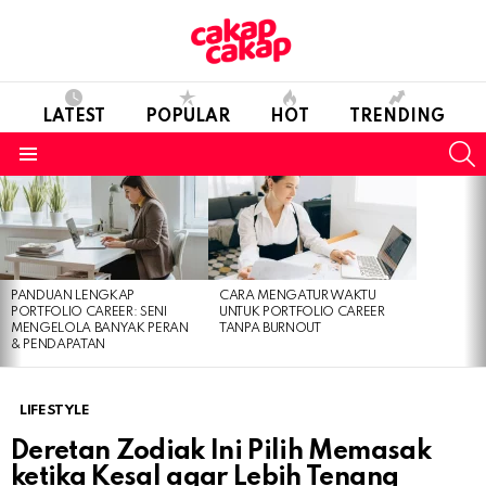
LATEST
POPULAR
HOT
TRENDING
S
Menu
LATEST
STORIES
PANDUAN LENGKAP
CARA MENGATUR WAKTU
PORTFOLIO CAREER: SENI
UNTUK PORTFOLIO CAREER
MENGELOLA BANYAK PERAN
TANPA BURNOUT
& PENDAPATAN
LIFESTYLE
Deretan Zodiak Ini Pilih Memasak
ketika Kesal agar Lebih Tenang