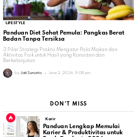
LIFESTYLE
Panduan Diet Sehat Pemula: Pangkas Berat
Badan Tanpa Tersiksa
3 Pilar Strategi Praktis Mengatur Pola Makan dan
Aktivitas Fisik untuk Hasil yang Konsisten dan
Berkelanjutan
by
Jati Sunarto
June 2, 2026, 9:08 pm
DON'T MISS
Karir
Panduan Lengkap Memulai
Karier & Produktivitas untuk