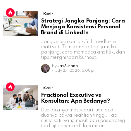
Karir
Strategi Jangka Panjang: Cara
Menjaga Konsistensi Personal
Brand di LinkedIn
Jangan biarkan profil LinkedIn-mu
mati suri. Temukan strategi jangka
panjang, cara membaca analitik, dan
tips menghindari burnout.
by
Jati Sunarto
July 27, 2026, 5:08 pm
Karir
Fractional Executive vs
Konsultan: Apa Bedanya?
Dua-duanya masuk dari luar, dua-
duanya bawa keahlian tinggi. Tapi
cuma satu yang masih ada pas strategi
itu diuji beneran di lapangan.