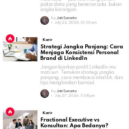
pakai data yang beneran ada, bukan
angka karangan.
by
Jati Sunarto
July 22, 2026, 10:53 am
Karir
Strategi Jangka Panjang: Cara
Menjaga Konsistensi Personal
Brand di LinkedIn
Jangan biarkan profil LinkedIn-mu
mati suri. Temukan strategi jangka
panjang, cara membaca analitik, dan
tips menghindari burnout.
by
Jati Sunarto
July 27, 2026, 5:08 pm
Karir
Fractional Executive vs
Konsultan: Apa Bedanya?