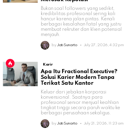
Bukan soal followers yang sedikit,
kredibilitas profesional sering kali
hancur karena jalan pintas. Kenali
berbagai kesalahan fatal yang justru
membuat rekruter dan klien potensial
menjauh.
by
Jati Sunarto
July 27, 2026, 4:32 pm
Karir
Apa Itu Fractional Executive?
Solusi Karier Modern Tanpa
Terikat Satu Kantor
Keluar dari jebakan korporasi
konvensional. Saatnya para
profesional senior menjual keahlian
tingkat tinggi secara paruh waktu ke
berbagai perusahaan sekaligus.
by
Jati Sunarto
July 21, 2026, 11:23 am