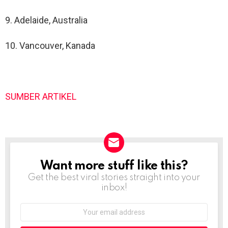
9. Adelaide, Australia
10. Vancouver, Kanada
SUMBER ARTIKEL
Want more stuff like this?
NEWSLETTER
Get the best viral stories straight into your
inbox!
Email
address: