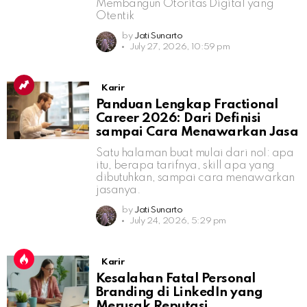
Membangun Otoritas Digital yang
Otentik
by
Jati Sunarto
July 27, 2026, 10:59 pm
Karir
Panduan Lengkap Fractional
Career 2026: Dari Definisi
sampai Cara Menawarkan Jasa
Satu halaman buat mulai dari nol: apa
itu, berapa tarifnya, skill apa yang
dibutuhkan, sampai cara menawarkan
jasanya.
by
Jati Sunarto
July 24, 2026, 5:29 pm
Karir
Kesalahan Fatal Personal
Branding di LinkedIn yang
Merusak Reputasi