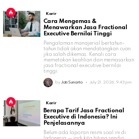
Karir
Cara Mengemas &
Menawarkan Jasa Fractional
Executive Bernilai Tinggi
Pengalaman manajerial bertahun-
tahun tidak akan mendatangkan cuan
jika salah dikemas. Kenali cara
memetakan keahlian dan memasarkan
jasa fractional executive bernilai
tinggi.
by
Jati Sunarto
July 21, 2026, 9:43 pm
Karir
Berapa Tarif Jasa Fractional
Executive di Indonesia? Ini
Penjelasannya
Belum ada laporan resmi soal ini di
Indonesia — jadi kita hitung sendiri