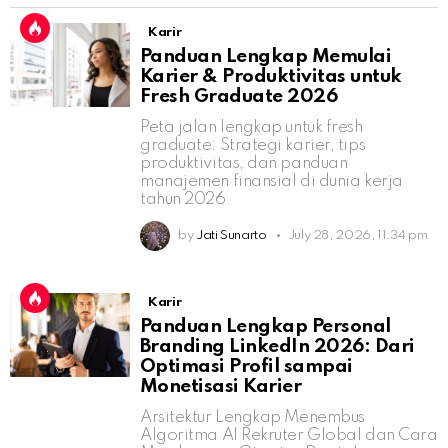
Karir
Panduan Lengkap Memulai
Karier & Produktivitas untuk
Fresh Graduate 2026
Peta jalan lengkap untuk fresh
graduate: Strategi karier, tips
produktivitas, dan panduan
manajemen finansial di dunia kerja
tahun 2026.
by
Jati Sunarto
July 28, 2026, 11:34 pm
Karir
Panduan Lengkap Personal
Branding LinkedIn 2026: Dari
Optimasi Profil sampai
Monetisasi Karier
Arsitektur Lengkap Menembus
Algoritma AI Rekruter Global dan Cara