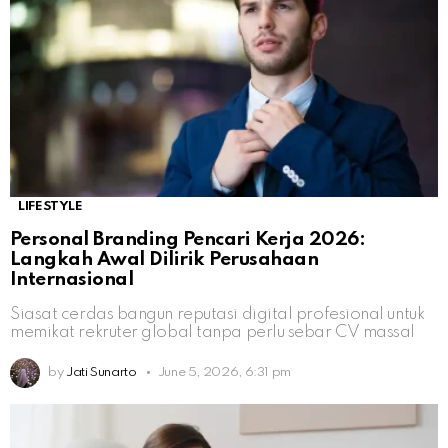
LIFESTYLE
Personal Branding Pencari Kerja 2026:
Langkah Awal Dilirik Perusahaan
Internasional
Siasat cerdas bangun reputasi digital profesional untuk
memikat rekruter global tanpa perlu sebar CV massal
by
Jati Sunarto
June 5, 2026, 6:31 pm