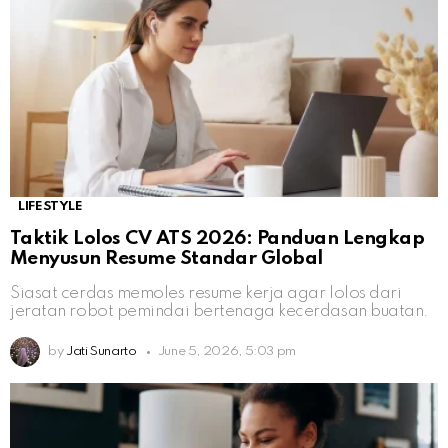
LIFESTYLE
Taktik Lolos CV ATS 2026: Panduan Lengkap
Menyusun Resume Standar Global
Siasat cerdas memoles resume kerja agar lolos dari
jeratan robot pemindai bertenaga kecerdasan buatan.
by
Jati Sunarto
June 5, 2026, 5:03 pm