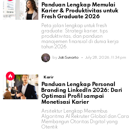
Panduan Lengkap Memulai
Karier & Produktivitas untuk
Fresh Graduate 2026
Peta jalan lengkap untuk fresh
graduate: Strategi karier, tips
produktivitas, dan panduan
manajemen finansial di dunia kerja
tahun 2026.
by
Jati Sunarto
July 28, 2026, 11:34 pm
Karir
Panduan Lengkap Personal
Branding LinkedIn 2026: Dari
Optimasi Profil sampai
Monetisasi Karier
Arsitektur Lengkap Menembus
Algoritma AI Rekruter Global dan Cara
Membangun Otoritas Digital yang
Otentik