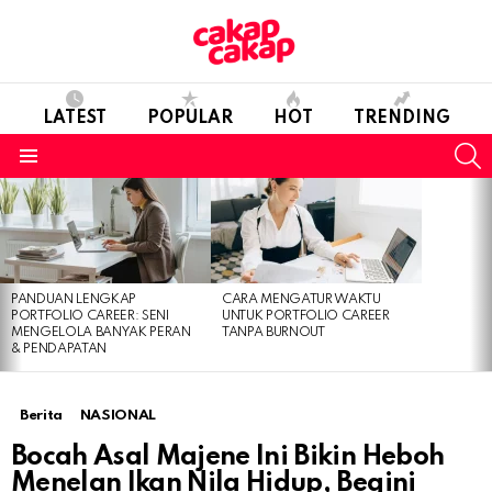
LATEST
POPULAR
HOT
TRENDING
S
Menu
LATEST
STORIES
PANDUAN LENGKAP
CARA MENGATUR WAKTU
PORTFOLIO CAREER: SENI
UNTUK PORTFOLIO CAREER
MENGELOLA BANYAK PERAN
TANPA BURNOUT
& PENDAPATAN
Berita
NASIONAL
Bocah Asal Majene Ini Bikin Heboh
Menelan Ikan Nila Hidup, Begini