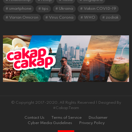
smartphone
tips
Ukraina
Vaksin COVID-19
Varian Omicron
Virus Corona
WHO
zodiak
© Copyright 2017-2020, All Rights Reserved | Designed By
#CakapTeam
Contact Us
Terms of Service
Disclaimer
Cyber Media Guidelines
Privacy Policy