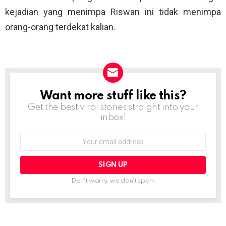
kejadian yang menimpa Riswan ini tidak menimpa
orang-orang terdekat kalian.
Want more stuff like this?
NEWSLETTER
Get the best viral stories straight into your
inbox!
Email
address:
Don't worry, we don't spam