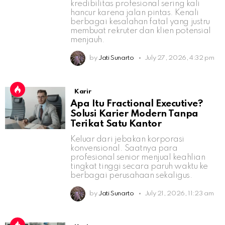
kredibilitas profesional sering kali
hancur karena jalan pintas. Kenali
berbagai kesalahan fatal yang justru
membuat rekruter dan klien potensial
menjauh.
by
Jati Sunarto
July 27, 2026, 4:32 pm
Karir
Apa Itu Fractional Executive?
Solusi Karier Modern Tanpa
Terikat Satu Kantor
Keluar dari jebakan korporasi
konvensional. Saatnya para
profesional senior menjual keahlian
tingkat tinggi secara paruh waktu ke
berbagai perusahaan sekaligus.
by
Jati Sunarto
July 21, 2026, 11:23 am