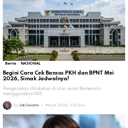
Berita
NASIONAL
Begini Cara Cek Bansos PKH dan BPNT Mei
2026, Simak Jadwalnya!
Pengecekan dilakukan di situs resmi Kemensos
menggunakan NIK
by
Jati Sunarto
May 8, 2026, 3:00 pm