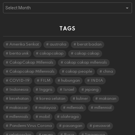
Archives
TAGS
Amerika Serikat
australia
berat badan
berita unik
cakapcakap
cakap cakap
CakapCakap Millenials
cakap cakap millenials
Cakapcakap Millennials
cakap people
china
COVID-19
FILM
hubungan
INDIA
Indonesia
Inggris
Israel
jepang
kesehatan
korea selatan
kuliner
makanan
makassar
malaysia
millenials
millennial
millennials
mobil
olahraga
Pandemi Virus Corona
pasangan
pesawat
relationship
resep
Rusia
Singapura