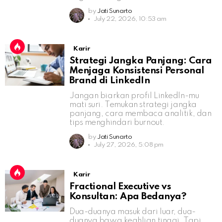
by
Jati Sunarto
July 22, 2026, 10:53 am
Karir
Strategi Jangka Panjang: Cara
Menjaga Konsistensi Personal
Brand di LinkedIn
Jangan biarkan profil LinkedIn-mu
mati suri. Temukan strategi jangka
panjang, cara membaca analitik, dan
tips menghindari burnout.
by
Jati Sunarto
July 27, 2026, 5:08 pm
Karir
Fractional Executive vs
Konsultan: Apa Bedanya?
Dua-duanya masuk dari luar, dua-
duanya bawa keahlian tinggi. Tapi