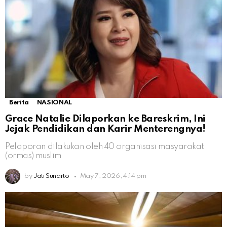
Berita
NASIONAL
Grace Natalie Dilaporkan ke Bareskrim, Ini
Jejak Pendidikan dan Karir Menterengnya!
Pelaporan dilakukan oleh 40 organisasi masyarakat
(ormas) muslim
by
Jati Sunarto
May 7, 2026, 4:14 pm