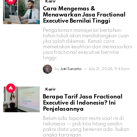
Karir
Cara Mengemas &
Menawarkan Jasa Fractional
Executive Bernilai Tinggi
Pengalaman manajerial bertahun-
tahun tidak akan mendatangkan cuan
jika salah dikemas. Kenali cara
memetakan keahlian dan memasarkan
jasa fractional executive bernilai
tinggi.
by
Jati Sunarto
July 21, 2026, 9:43 pm
Karir
Berapa Tarif Jasa Fractional
Executive di Indonesia? Ini
Penjelasannya
Belum ada laporan resmi soal ini di
Indonesia — jadi kita hitung sendiri
pakai data yang beneran ada, bukan
angka karangan.