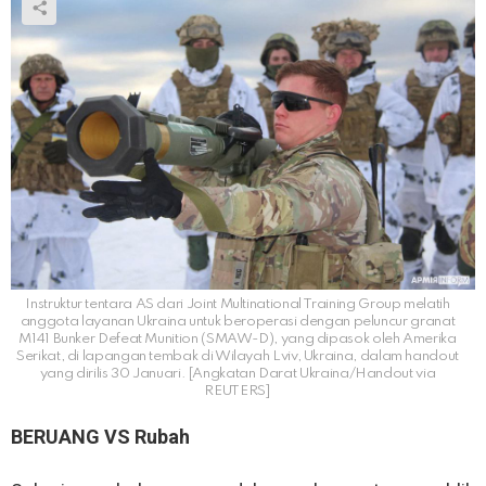
Instruktur tentara AS dari Joint Multinational Training Group melatih
anggota layanan Ukraina untuk beroperasi dengan peluncur granat
M141 Bunker Defeat Munition (SMAW-D), yang dipasok oleh Amerika
Serikat, di lapangan tembak di Wilayah Lviv, Ukraina, dalam handout
yang dirilis 30 Januari. [Angkatan Darat Ukraina/Handout via
REUTERS]
BERUANG VS Rubah