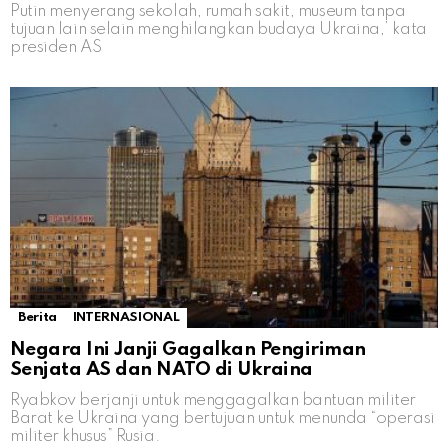
Putin menyerang sekolah, rumah sakit, museum tanpa
tujuan lain selain menghilangkan budaya Ukraina,’ kata
presiden AS
Berita
INTERNASIONAL
Negara Ini Janji Gagalkan Pengiriman
Senjata AS dan NATO di Ukraina
Ryabkov berjanji untuk menggagalkan bantuan militer
Barat ke Ukraina yang bertujuan untuk menunda “operasi
militer khusus” Rusia.