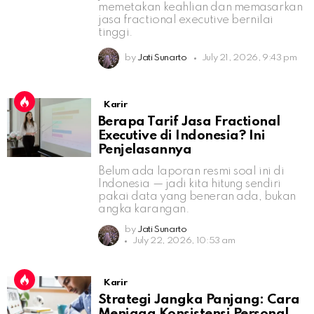
memetakan keahlian dan memasarkan
jasa fractional executive bernilai
tinggi.
by
Jati Sunarto
July 21, 2026, 9:43 pm
Karir
Berapa Tarif Jasa Fractional
Executive di Indonesia? Ini
Penjelasannya
Belum ada laporan resmi soal ini di
Indonesia — jadi kita hitung sendiri
pakai data yang beneran ada, bukan
angka karangan.
by
Jati Sunarto
July 22, 2026, 10:53 am
Karir
Strategi Jangka Panjang: Cara
Menjaga Konsistensi Personal