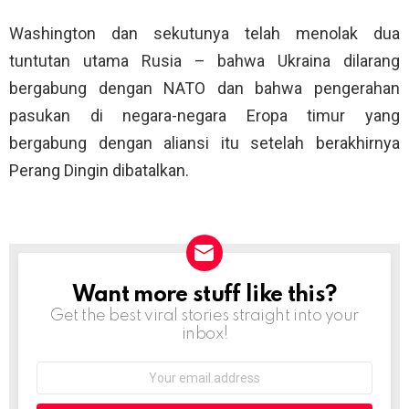
Washington dan sekutunya telah menolak dua
tuntutan utama Rusia – bahwa Ukraina dilarang
bergabung dengan NATO dan bahwa pengerahan
pasukan di negara-negara Eropa timur yang
bergabung dengan aliansi itu setelah berakhirnya
Perang Dingin dibatalkan.
Want more stuff like this?
NEWSLETTER
Get the best viral stories straight into your
inbox!
Email
address: