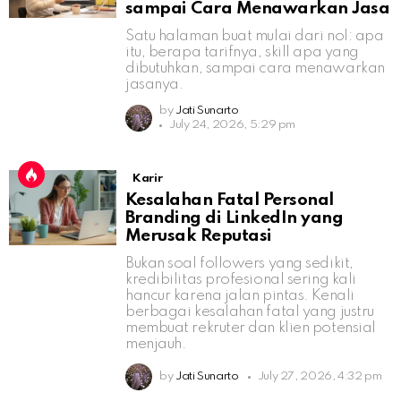
sampai Cara Menawarkan Jasa
Satu halaman buat mulai dari nol: apa
itu, berapa tarifnya, skill apa yang
dibutuhkan, sampai cara menawarkan
jasanya.
by
Jati Sunarto
July 24, 2026, 5:29 pm
Karir
Kesalahan Fatal Personal
Branding di LinkedIn yang
Merusak Reputasi
Bukan soal followers yang sedikit,
kredibilitas profesional sering kali
hancur karena jalan pintas. Kenali
berbagai kesalahan fatal yang justru
membuat rekruter dan klien potensial
menjauh.
by
Jati Sunarto
July 27, 2026, 4:32 pm