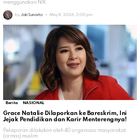
menggunakan NIK
by
Jati Sunarto
May 8, 2026, 3:00 pm
Berita
NASIONAL
Grace Natalie Dilaporkan ke Bareskrim, Ini
Jejak Pendidikan dan Karir Menterengnya!
Pelaporan dilakukan oleh 40 organisasi masyarakat
(ormas) muslim