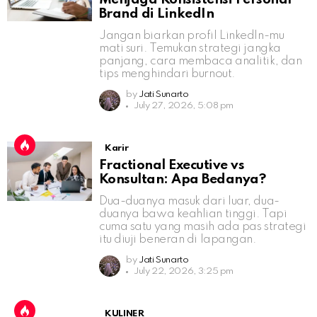
Brand di LinkedIn
Jangan biarkan profil LinkedIn-mu
mati suri. Temukan strategi jangka
panjang, cara membaca analitik, dan
tips menghindari burnout.
by
Jati Sunarto
July 27, 2026, 5:08 pm
Karir
Fractional Executive vs
Konsultan: Apa Bedanya?
Dua-duanya masuk dari luar, dua-
duanya bawa keahlian tinggi. Tapi
cuma satu yang masih ada pas strategi
itu diuji beneran di lapangan.
by
Jati Sunarto
July 22, 2026, 3:25 pm
KULINER