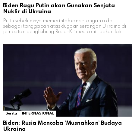
Biden Ragu Putin akan Gunakan Senjata
Nuklir di Ukraina
Putin sebelumnya memerintahkan serangan rudal
sebagai tanggapan atas dugaan serangan Ukraina di
jembatan penghubung Rusia-Krimea akhir pekan lalu.
Berita
INTERNASIONAL
Biden: Rusia Mencoba ‘Musnahkan’ Budaya
Ukraina