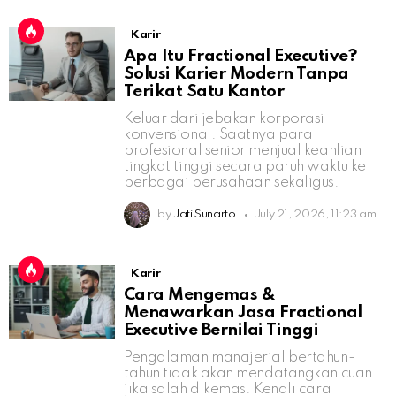
Karir
Apa Itu Fractional Executive?
Solusi Karier Modern Tanpa
Terikat Satu Kantor
Keluar dari jebakan korporasi
konvensional. Saatnya para
profesional senior menjual keahlian
tingkat tinggi secara paruh waktu ke
berbagai perusahaan sekaligus.
by
Jati Sunarto
July 21, 2026, 11:23 am
Karir
Cara Mengemas &
Menawarkan Jasa Fractional
Executive Bernilai Tinggi
Pengalaman manajerial bertahun-
tahun tidak akan mendatangkan cuan
jika salah dikemas. Kenali cara