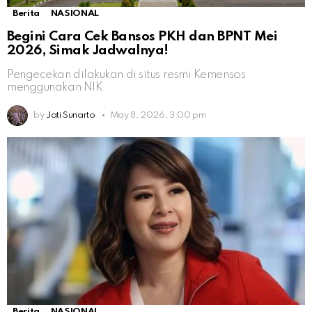
Berita
NASIONAL
Begini Cara Cek Bansos PKH dan BPNT Mei
2026, Simak Jadwalnya!
Pengecekan dilakukan di situs resmi Kemensos
menggunakan NIK
by
Jati Sunarto
May 8, 2026, 3:00 pm
Berita
NASIONAL