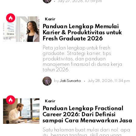
July 27, 2026, 10:59 pm
Karir
Panduan Lengkap Memulai
Karier & Produktivitas untuk
Fresh Graduate 2026
Peta jalan lengkap untuk fresh
graduate: Strategi karier, tips
produktivitas, dan panduan
manajemen finansial di dunia kerja
tahun 2026.
by
Jati Sunarto
July 28, 2026, 11:34 pm
Karir
Panduan Lengkap Fractional
Career 2026: Dari Definisi
sampai Cara Menawarkan Jasa
Satu halaman buat mulai dari nol: apa
itu, berapa tarifnya, skill apa yang