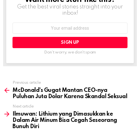
Get the best viral stories straight into your
inbox!
Email
address:
Don't worry, we don't spam
Previous article
See
more
McDonald’s Gugat Mantan CEO-nya
Puluhan Juta Dolar Karena Skandal Seksual
Next article
Ilmuwan: Lithium yang Dimasukkan ke
Dalam Air Minum Bisa Cegah Seseorang
Bunuh Diri