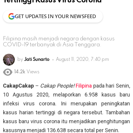
Tertinggi Kasus Virus Corona
GET UPDATES IN YOUR NEWSFEED
Filipina masih menjadi negara dengan kasus
COVID-19 terbanyak di Asia Tenggara.
by
Jati Sunarto
August 11, 2020, 7:40 pm
14.2k
Views
CakapCakap
–
Cakap People!
Filipina
pada hari Senin,
10 Agustus 2020, melaporkan 6.958 kasus baru
infeksi virus corona. Ini merupakan peningkatan
kasus harian tertinggi di negara tersebut. Tambahan
kasus baru virus corona itu menjadikan penghitungan
kasusnya menjadi 136.638 secara total per Senin.