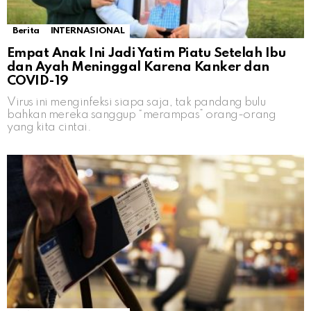
Berita
INTERNASIONAL
Empat Anak Ini Jadi Yatim Piatu Setelah Ibu
dan Ayah Meninggal Karena Kanker dan
COVID-19
Virus ini menginfeksi siapa saja, tak pandang bulu
bahkan mereka sanggup “merampas” orang-orang
yang kita cintai.