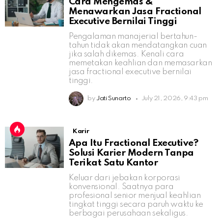
Cara Mengemas &
Menawarkan Jasa Fractional
Executive Bernilai Tinggi
Pengalaman manajerial bertahun-
tahun tidak akan mendatangkan cuan
jika salah dikemas. Kenali cara
memetakan keahlian dan memasarkan
jasa fractional executive bernilai
tinggi.
by
Jati Sunarto
July 21, 2026, 9:43 pm
Karir
Apa Itu Fractional Executive?
Solusi Karier Modern Tanpa
Terikat Satu Kantor
Keluar dari jebakan korporasi
konvensional. Saatnya para
profesional senior menjual keahlian
tingkat tinggi secara paruh waktu ke
berbagai perusahaan sekaligus.