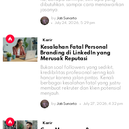
dibutuhkan, sampai cara menawarkan
jasanya.
by
Jati Sunarto
July 24, 2026, 5:29 pm
Karir
Kesalahan Fatal Personal
Branding di LinkedIn yang
Merusak Reputasi
Bukan soal followers yang sedikit,
kredibilitas profesional sering kali
hancur karena jalan pintas. Kenali
berbagai kesalahan fatal yang justru
membuat rekruter dan klien potensial
menjauh.
by
Jati Sunarto
July 27, 2026, 4:32 pm
Karir