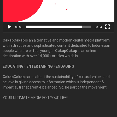
00:00
00:04
CakapCakap
is an alternative and modern digital media platform
with attractive and sophisticated content dedicated to Indonesian
people who are or feel younger.
CakapCakap
is an online
destination with over 14,000+ articles which is:
EDUCATING • ENTERTAINING • ENGAGING
CakapCakap
cares about the sustainability of cultural values and
believe in giving access to information which is independent &
impartial, transparent & balanced. So, be part of the movement!
YOUR ULTIMATE MEDIA FOR YOUR LIFE!