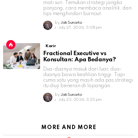
mati suri. Temukan strategi jangka
panjang, cara membaca analitik, dan
tips menghindari burnout.
by
Jati Sunarto
July 27, 2026, 5:08 pm
Karir
Fractional Executive vs
Konsultan: Apa Bedanya?
Dua-duanya masuk dari luar, dua-
duanya bawa keahlian tinggi. Tapi
cuma satu yang masih ada pas strategi
itu diuji beneran di lapangan.
by
Jati Sunarto
July 22, 2026, 3:25 pm
MORE AND MORE