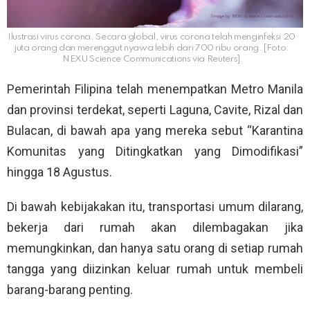
Ilustrasi virus corona. Secara global, virus corona telah menginfeksi 20
juta orang dan merenggut nyawa lebih dari 700 ribu orang. [Foto:
NEXU Science Communications via Reuters]
Pemerintah Filipina telah menempatkan Metro Manila
dan provinsi terdekat, seperti Laguna, Cavite, Rizal dan
Bulacan, di bawah apa yang mereka sebut “Karantina
Komunitas yang Ditingkatkan yang Dimodifikasi”
hingga 18 Agustus.
Di bawah kebijakakan itu, transportasi umum dilarang,
bekerja dari rumah akan dilembagakan jika
memungkinkan, dan hanya satu orang di setiap rumah
tangga yang diizinkan keluar rumah untuk membeli
barang-barang penting.