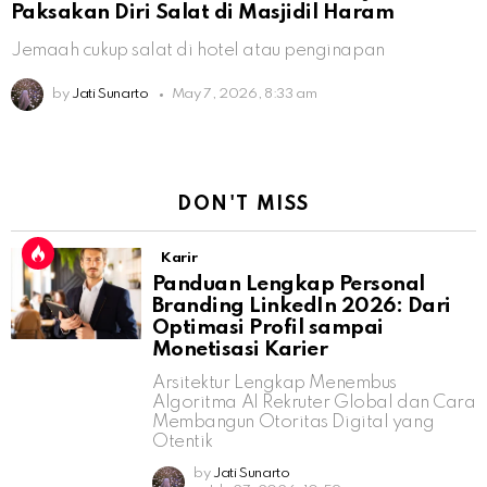
Paksakan Diri Salat di Masjidil Haram
Jemaah cukup salat di hotel atau penginapan
by
Jati Sunarto
May 7, 2026, 8:33 am
DON'T MISS
Karir
Panduan Lengkap Personal
Branding LinkedIn 2026: Dari
Optimasi Profil sampai
Monetisasi Karier
Arsitektur Lengkap Menembus
Algoritma AI Rekruter Global dan Cara
Membangun Otoritas Digital yang
Otentik
by
Jati Sunarto