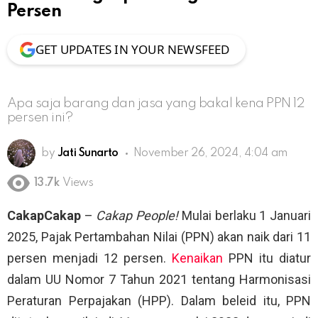
Persen
GET UPDATES IN YOUR NEWSFEED
Apa saja barang dan jasa yang bakal kena PPN 12
persen ini?
by
Jati Sunarto
November 26, 2024, 4:04 am
13.7k
Views
CakapCakap
–
Cakap People!
Mulai berlaku 1 Januari
2025, Pajak Pertambahan Nilai (PPN) akan naik dari 11
persen menjadi 12 persen.
Kenaikan
PPN itu diatur
dalam UU Nomor 7 Tahun 2021 tentang Harmonisasi
Peraturan Perpajakan (HPP). Dalam beleid itu, PPN