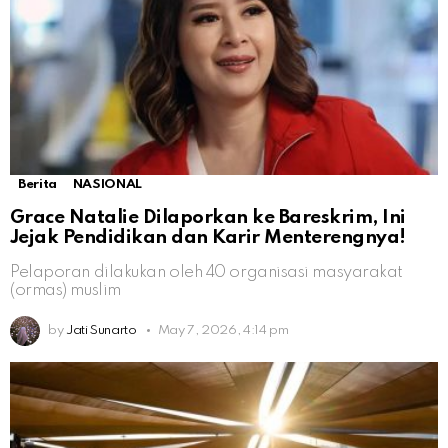
Berita
NASIONAL
Grace Natalie Dilaporkan ke Bareskrim, Ini
Jejak Pendidikan dan Karir Menterengnya!
Pelaporan dilakukan oleh 40 organisasi masyarakat
(ormas) muslim
by
Jati Sunarto
May 7, 2026, 4:14 pm