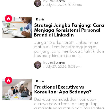
by
Jati Sunarto
July 22, 2026, 10:53 am
Karir
Strategi Jangka Panjang: Cara
Menjaga Konsistensi Personal
Brand di LinkedIn
Jangan biarkan profil LinkedIn-mu
mati suri. Temukan strategi jangka
panjang, cara membaca analitik, dan
tips menghindari burnout.
by
Jati Sunarto
July 27, 2026, 5:08 pm
Karir
Fractional Executive vs
Konsultan: Apa Bedanya?
Dua-duanya masuk dari luar, dua-
duanya bawa keahlian tinggi. Tapi
cuma satu yang masih ada pas strategi