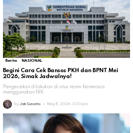
Berita
NASIONAL
Begini Cara Cek Bansos PKH dan BPNT Mei
2026, Simak Jadwalnya!
Pengecekan dilakukan di situs resmi Kemensos
menggunakan NIK
by
Jati Sunarto
May 8, 2026, 3:00 pm