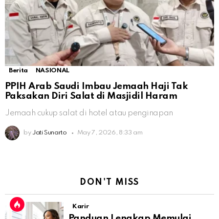
Berita
NASIONAL
PPIH Arab Saudi Imbau Jemaah Haji Tak
Paksakan Diri Salat di Masjidil Haram
Jemaah cukup salat di hotel atau penginapan
by
Jati Sunarto
May 7, 2026, 8:33 am
DON'T MISS
Karir
Panduan Lengkap Memulai