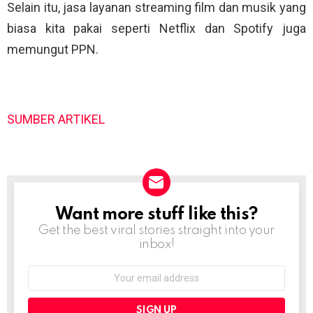
Selain itu, jasa layanan streaming film dan musik yang
biasa kita pakai seperti Netflix dan Spotify juga
memungut PPN.
SUMBER ARTIKEL
Want more stuff like this?
NEWSLETTER
Get the best viral stories straight into your
inbox!
Email
address: