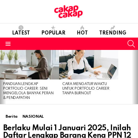
LATEST
POPULAR
HOT
TRENDING
S
Menu
LATEST
STORIES
PANDUAN LENGKAP
CARA MENGATUR WAKTU
PORTFOLIO CAREER: SENI
UNTUK PORTFOLIO CAREER
MENGELOLA BANYAK PERAN
TANPA BURNOUT
& PENDAPATAN
Berita
NASIONAL
Berlaku Mulai 1 Januari 2025, Inilah
Daftar Lengkap Barang Kena PPN 12