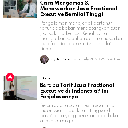
Cara Mengemas &
Menawarkan Jasa Fractional
Executive Bernilai Tinggi
Pengalaman manajerial bertahun-
tahun tidak akan mendatangkan cuan
jika salah dikemas. Kenali cara
memetakan keahlian dan memasarkan
jasa fractional executive bernilai
tinggi.
by
Jati Sunarto
July 21, 2026, 9:43 pm
Karir
Berapa Tarif Jasa Fractional
Executive di Indonesia? Ini
Penjelasannya
Belum ada laporan resmi soal ini di
Indonesia — jadi kita hitung sendiri
pakai data yang beneran ada, bukan
angka karangan.