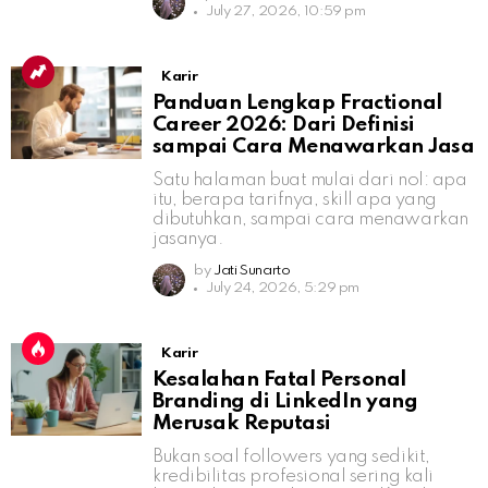
July 27, 2026, 10:59 pm
Karir
Panduan Lengkap Fractional
Career 2026: Dari Definisi
sampai Cara Menawarkan Jasa
Satu halaman buat mulai dari nol: apa
itu, berapa tarifnya, skill apa yang
dibutuhkan, sampai cara menawarkan
jasanya.
by
Jati Sunarto
July 24, 2026, 5:29 pm
Karir
Kesalahan Fatal Personal
Branding di LinkedIn yang
Merusak Reputasi
Bukan soal followers yang sedikit,
kredibilitas profesional sering kali