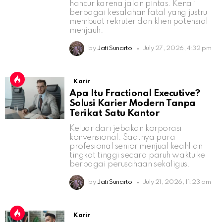
hancur karena jalan pintas. Kenali
berbagai kesalahan fatal yang justru
membuat rekruter dan klien potensial
menjauh.
by
Jati Sunarto
July 27, 2026, 4:32 pm
Karir
Apa Itu Fractional Executive?
Solusi Karier Modern Tanpa
Terikat Satu Kantor
Keluar dari jebakan korporasi
konvensional. Saatnya para
profesional senior menjual keahlian
tingkat tinggi secara paruh waktu ke
berbagai perusahaan sekaligus.
by
Jati Sunarto
July 21, 2026, 11:23 am
Karir