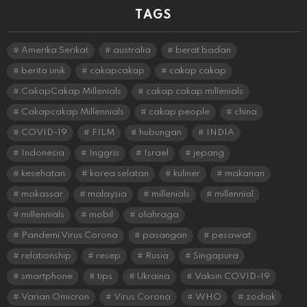
TAGS
Amerika Serikat
australia
berat badan
berita unik
cakapcakap
cakap cakap
CakapCakap Millenials
cakap cakap millenials
Cakapcakap Millennials
cakap people
china
COVID-19
FILM
hubungan
INDIA
Indonesia
Inggris
Israel
jepang
kesehatan
korea selatan
kuliner
makanan
makassar
malaysia
millenials
millennial
millennials
mobil
olahraga
Pandemi Virus Corona
pasangan
pesawat
relationship
resep
Rusia
Singapura
smartphone
tips
Ukraina
Vaksin COVID-19
Varian Omicron
Virus Corona
WHO
zodiak