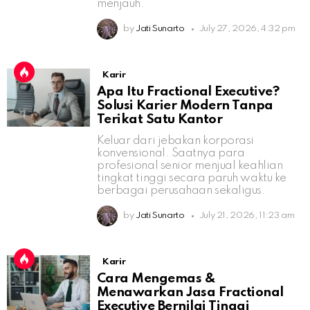
menjauh.
by
Jati Sunarto
July 27, 2026, 4:32 pm
Karir
Apa Itu Fractional Executive?
Solusi Karier Modern Tanpa
Terikat Satu Kantor
Keluar dari jebakan korporasi
konvensional. Saatnya para
profesional senior menjual keahlian
tingkat tinggi secara paruh waktu ke
berbagai perusahaan sekaligus.
by
Jati Sunarto
July 21, 2026, 11:23 am
Karir
Cara Mengemas &
Menawarkan Jasa Fractional
Executive Bernilai Tinggi