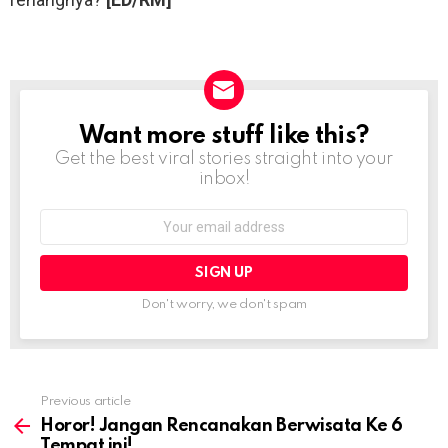
Want more stuff like this?
NEWSLETTER
Get the best viral stories straight into your
inbox!
Email
address:
Don't worry, we don't spam
Previous article
See
more
Horor! Jangan Rencanakan Berwisata Ke 6
Tempat ini!