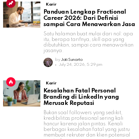
Karir
Panduan Lengkap Fractional
Career 2026: Dari Definisi
sampai Cara Menawarkan Jasa
Satu halaman buat mulai dari nol: apa
itu, berapa tarifnya, skill apa yang
dibutuhkan, sampai cara menawarkan
jasanya.
by
Jati Sunarto
July 24, 2026, 5:29 pm
Karir
Kesalahan Fatal Personal
Branding di LinkedIn yang
Merusak Reputasi
Bukan soal followers yang sedikit,
kredibilitas profesional sering kali
hancur karena jalan pintas. Kenali
berbagai kesalahan fatal yang justru
membuat rekruter dan klien potensial