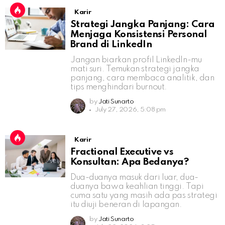
Karir
Strategi Jangka Panjang: Cara
Menjaga Konsistensi Personal
Brand di LinkedIn
Jangan biarkan profil LinkedIn-mu
mati suri. Temukan strategi jangka
panjang, cara membaca analitik, dan
tips menghindari burnout.
by
Jati Sunarto
July 27, 2026, 5:08 pm
Karir
Fractional Executive vs
Konsultan: Apa Bedanya?
Dua-duanya masuk dari luar, dua-
duanya bawa keahlian tinggi. Tapi
cuma satu yang masih ada pas strategi
itu diuji beneran di lapangan.
by
Jati Sunarto