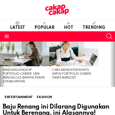
LATEST
POPULAR
HOT
TRENDING
S
Menu
LATEST
STORIES
PANDUAN LENGKAP
CARA MENGATUR WAKTU
PORTFOLIO CAREER: SENI
UNTUK PORTFOLIO CAREER
MENGELOLA BANYAK PERAN
TANPA BURNOUT
& PENDAPATAN
ENTERTAINMENT
FASHION
Baju Renang ini Dilarang Digunakan
Untuk Berenang, ini Alasannya!