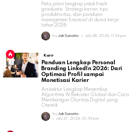
Peta jalan lengkap untuk fresh
graduate: Strategi karier, tips
produktivitas, dan panduan
manajemen finansial di dunia kerja
tahun 2026.
by
Jati Sunarto
July 28, 2026, 11:34 pm
Karir
Panduan Lengkap Personal
Branding LinkedIn 2026: Dari
Optimasi Profil sampai
Monetisasi Karier
Arsitektur Lengkap Menembus
Algoritma AI Rekruter Global dan Cara
Membangun Otoritas Digital yang
Otentik
by
Jati Sunarto
July 27, 2026, 10:59 pm