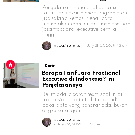
Pengalaman manajerial bertahun-
tahun tidak akan mendatangkan cuan
jika salah dikemas. Kenali cara
memetakan keahlian dan memasarkan
jasa fractional executive bernilai
tinggi.
by
Jati Sunarto
July 21, 2026, 9:43 pm
Karir
Berapa Tarif Jasa Fractional
Executive di Indonesia? Ini
Penjelasannya
Belum ada laporan resmi soal ini di
Indonesia — jadi kita hitung sendiri
pakai data yang beneran ada, bukan
angka karangan.
by
Jati Sunarto
July 22, 2026, 10:53 am