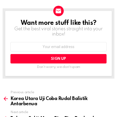
Want more stuff like this?
NEWSLETTER
Get the best viral stories straight into your
inbox!
Email
address:
Don't worry, we don't spam
Previous article
See
more
Korea Utara Uji Coba Rudal Balistik
Antarbenua
Next article