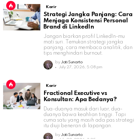
Karir
Strategi Jangka Panjang: Cara
Menjaga Konsistensi Personal
Brand di LinkedIn
Jangan biarkan profil LinkedIn-mu
mati suri. Temukan strategi jangka
panjang, cara membaca analitik, dan
tips menghindari burnout.
by
Jati Sunarto
July 27, 2026, 5:08 pm
Karir
Fractional Executive vs
Konsultan: Apa Bedanya?
Dua-duanya masuk dari luar, dua-
duanya bawa keahlian tinggi. Tapi
cuma satu yang masih ada pas strategi
itu diuji beneran di lapangan.
by
Jati Sunarto