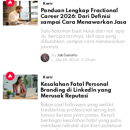
Karir
Panduan Lengkap Fractional
Career 2026: Dari Definisi
sampai Cara Menawarkan Jasa
Satu halaman buat mulai dari nol: apa
itu, berapa tarifnya, skill apa yang
dibutuhkan, sampai cara menawarkan
jasanya.
by
Jati Sunarto
July 24, 2026, 5:29 pm
Karir
Kesalahan Fatal Personal
Branding di LinkedIn yang
Merusak Reputasi
Bukan soal followers yang sedikit,
kredibilitas profesional sering kali
hancur karena jalan pintas. Kenali
berbagai kesalahan fatal yang justru
membuat rekruter dan klien potensial