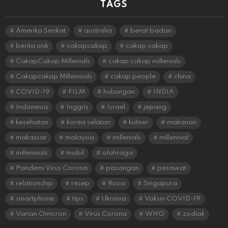
TAGS
Amerika Serikat
australia
berat badan
berita unik
cakapcakap
cakap cakap
CakapCakap Millenials
cakap cakap millenials
Cakapcakap Millennials
cakap people
china
COVID-19
FILM
hubungan
INDIA
Indonesia
Inggris
Israel
jepang
kesehatan
korea selatan
kuliner
makanan
makassar
malaysia
millenials
millennial
millennials
mobil
olahraga
Pandemi Virus Corona
pasangan
pesawat
relationship
resep
Rusia
Singapura
smartphone
tips
Ukraina
Vaksin COVID-19
Varian Omicron
Virus Corona
WHO
zodiak