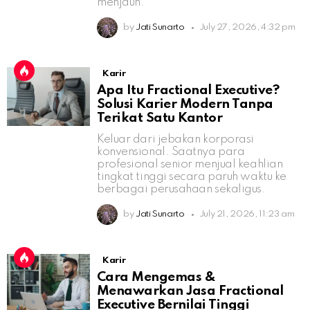
menjauh.
by
Jati Sunarto
July 27, 2026, 4:32 pm
Karir
Apa Itu Fractional Executive?
Solusi Karier Modern Tanpa
Terikat Satu Kantor
Keluar dari jebakan korporasi
konvensional. Saatnya para
profesional senior menjual keahlian
tingkat tinggi secara paruh waktu ke
berbagai perusahaan sekaligus.
by
Jati Sunarto
July 21, 2026, 11:23 am
Karir
Cara Mengemas &
Menawarkan Jasa Fractional
Executive Bernilai Tinggi