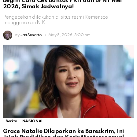
Begini Cara Cek Bansos PKH dan BPNT Mei
2026, Simak Jadwalnya!
Pengecekan dilakukan di situs resmi Kemensos
menggunakan NIK
by
Jati Sunarto
May 8, 2026, 3:00 pm
Berita
NASIONAL
Grace Natalie Dilaporkan ke Bareskrim, Ini