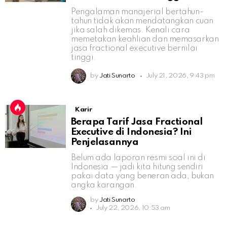
Pengalaman manajerial bertahun-
tahun tidak akan mendatangkan cuan
jika salah dikemas. Kenali cara
memetakan keahlian dan memasarkan
jasa fractional executive bernilai
tinggi.
by
Jati Sunarto
July 21, 2026, 9:43 pm
Karir
Berapa Tarif Jasa Fractional
Executive di Indonesia? Ini
Penjelasannya
Belum ada laporan resmi soal ini di
Indonesia — jadi kita hitung sendiri
pakai data yang beneran ada, bukan
angka karangan.
by
Jati Sunarto
July 22, 2026, 10:53 am