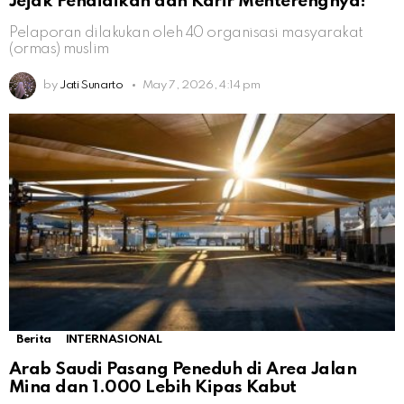
Jejak Pendidikan dan Karir Menterengnya!
Pelaporan dilakukan oleh 40 organisasi masyarakat
(ormas) muslim
by
Jati Sunarto
May 7, 2026, 4:14 pm
Berita
INTERNASIONAL
Arab Saudi Pasang Peneduh di Area Jalan
Mina dan 1.000 Lebih Kipas Kabut