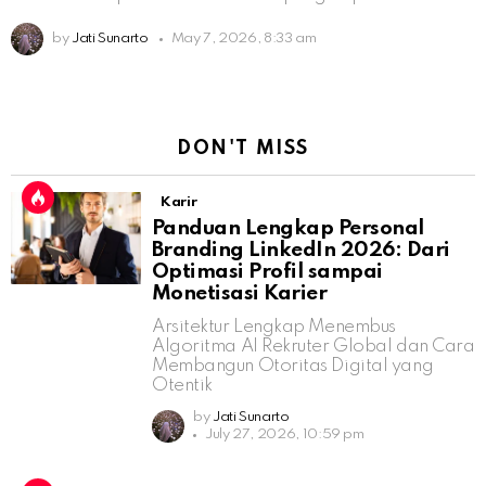
by
Jati Sunarto
May 7, 2026, 8:33 am
DON'T MISS
Karir
Panduan Lengkap Personal
Branding LinkedIn 2026: Dari
Optimasi Profil sampai
Monetisasi Karier
Arsitektur Lengkap Menembus
Algoritma AI Rekruter Global dan Cara
Membangun Otoritas Digital yang
Otentik
by
Jati Sunarto
July 27, 2026, 10:59 pm