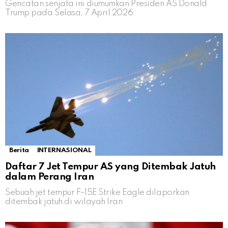
Gencatan senjata ini diumumkan Presiden AS Donald
Trump pada Selasa, 7 April 2026
Berita
INTERNASIONAL
Daftar 7 Jet Tempur AS yang Ditembak Jatuh
dalam Perang Iran
Sebuah jet tempur F-15E Strike Eagle dilaporkan
ditembak jatuh di wilayah Iran