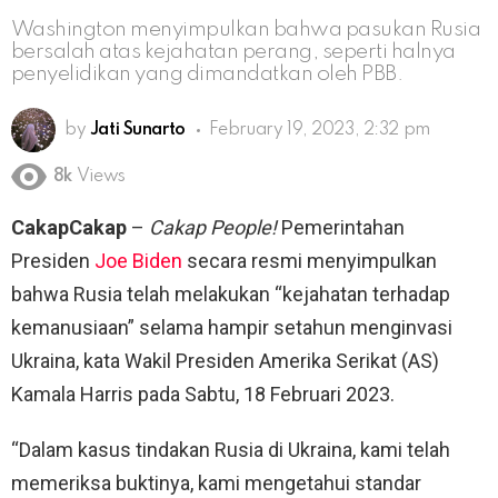
Washington menyimpulkan bahwa pasukan Rusia
bersalah atas kejahatan perang, seperti halnya
penyelidikan yang dimandatkan oleh PBB.
by
Jati Sunarto
February 19, 2023, 2:32 pm
8k
Views
CakapCakap
–
Cakap People!
Pemerintahan
Presiden
Joe Biden
secara resmi menyimpulkan
bahwa Rusia telah melakukan “kejahatan terhadap
kemanusiaan” selama hampir setahun menginvasi
Ukraina, kata Wakil Presiden Amerika Serikat (AS)
Kamala Harris pada Sabtu, 18 Februari 2023.
“Dalam kasus tindakan Rusia di Ukraina, kami telah
memeriksa buktinya, kami mengetahui standar