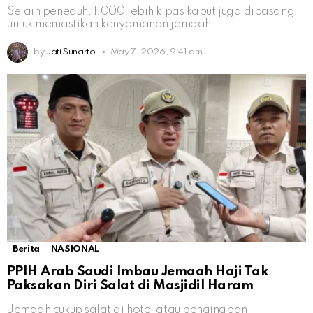
Selain peneduh, 1.000 lebih kipas kabut juga dipasang
untuk memastikan kenyamanan jemaah
by
Jati Sunarto
May 7, 2026, 9:41 am
Berita
NASIONAL
PPIH Arab Saudi Imbau Jemaah Haji Tak
Paksakan Diri Salat di Masjidil Haram
Jemaah cukup salat di hotel atau penginapan