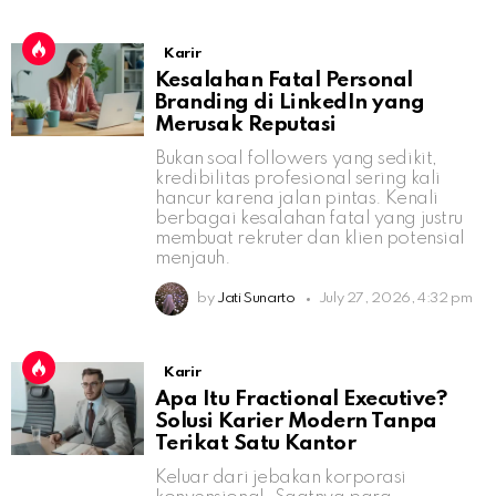
Karir
Kesalahan Fatal Personal
Branding di LinkedIn yang
Merusak Reputasi
Bukan soal followers yang sedikit,
kredibilitas profesional sering kali
hancur karena jalan pintas. Kenali
berbagai kesalahan fatal yang justru
membuat rekruter dan klien potensial
menjauh.
by
Jati Sunarto
July 27, 2026, 4:32 pm
Karir
Apa Itu Fractional Executive?
Solusi Karier Modern Tanpa
Terikat Satu Kantor
Keluar dari jebakan korporasi