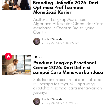
Branding LinkedIn 2026: Dari
Optimasi Profil sampai
Monetisasi Karier
Arsitektur Lengkap Menembus
Algoritma AI Rekruter Global dan Cara
Membangun Otoritas Digital yang
Otentik
by
Jati Sunarto
July 27, 2026, 10:59 pm
Karir
Panduan Lengkap Fractional
Career 2026: Dari Definisi
sampai Cara Menawarkan Jasa
Satu halaman buat mulai dari nol: apa
itu, berapa tarifnya, skill apa yang
dibutuhkan, sampai cara menawarkan
jasanya.
by
Jati Sunarto
July 24, 2026, 5:29 pm