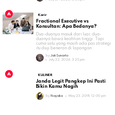
Karir
Fractional Executive vs
Konsultan: Apa Bedanya?
Dua-duanya masuk dari luar, dua-
duanya bawa keahlian tinggi. Tapi
cuma satu yang masih ada pas strategi
itu diuji beneran di lapangan.
by
Jati Sunarto
July 22, 2026, 3:25 pm
KULINER
Janda Legit Pangkep Ini Pasti
Bikin Kamu Nagih
by
Nayaka
May 23, 2018, 12:00 pm