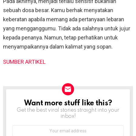
Pada akhirnya, menjadi terlalu sensitif bukanlah
sebuah dosa besar. Kamu berhak menyatakan
keberatan apabila memang ada pertanyaan lebaran
yang mengganggumu. Tidak ada salahnya untuk jujur
kepada penanya. Namun, tetap perhatikan untuk
menyampaikannya dalam kalimat yang sopan.
SUMBER ARTIKEL
Want more stuff like this?
NEWSLETTER
Get the best viral stories straight into your
inbox!
Email
address: