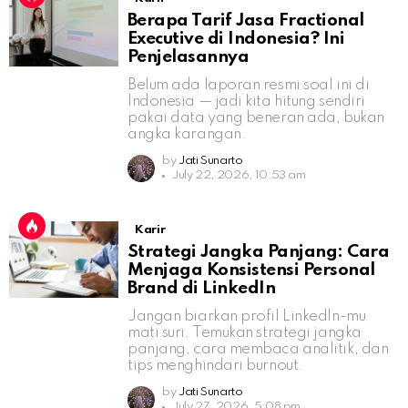
Berapa Tarif Jasa Fractional
Executive di Indonesia? Ini
Penjelasannya
Belum ada laporan resmi soal ini di
Indonesia — jadi kita hitung sendiri
pakai data yang beneran ada, bukan
angka karangan.
by
Jati Sunarto
July 22, 2026, 10:53 am
Karir
Strategi Jangka Panjang: Cara
Menjaga Konsistensi Personal
Brand di LinkedIn
Jangan biarkan profil LinkedIn-mu
mati suri. Temukan strategi jangka
panjang, cara membaca analitik, dan
tips menghindari burnout.
by
Jati Sunarto
July 27, 2026, 5:08 pm