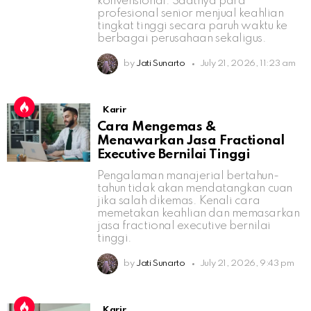
konvensional. Saatnya para
profesional senior menjual keahlian
tingkat tinggi secara paruh waktu ke
berbagai perusahaan sekaligus.
by
Jati Sunarto
July 21, 2026, 11:23 am
Karir
Cara Mengemas &
Menawarkan Jasa Fractional
Executive Bernilai Tinggi
Pengalaman manajerial bertahun-
tahun tidak akan mendatangkan cuan
jika salah dikemas. Kenali cara
memetakan keahlian dan memasarkan
jasa fractional executive bernilai
tinggi.
by
Jati Sunarto
July 21, 2026, 9:43 pm
Karir