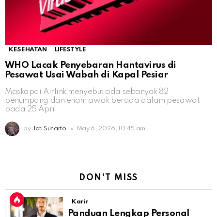
KESEHATAN
LIFESTYLE
WHO Lacak Penyebaran Hantavirus di
Pesawat Usai Wabah di Kapal Pesiar
Maskapai Airlink menyebut ada sebanyak 82
penumpang dan enam awak berada dalam pesawat
pada 25 April
by
Jati Sunarto
May 6, 2026, 10:45 am
DON'T MISS
Karir
Panduan Lengkap Personal