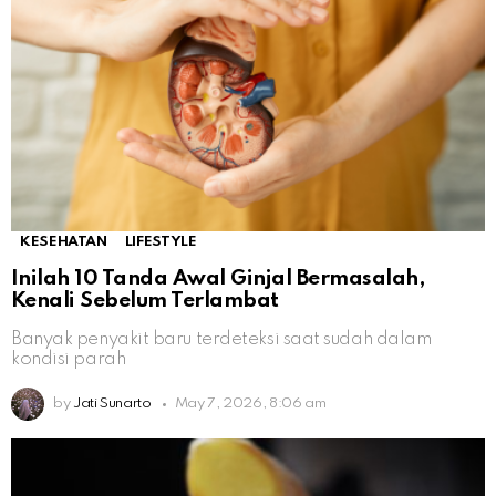
KESEHATAN
LIFESTYLE
Inilah 10 Tanda Awal Ginjal Bermasalah,
Kenali Sebelum Terlambat
Banyak penyakit baru terdeteksi saat sudah dalam
kondisi parah
by
Jati Sunarto
May 7, 2026, 8:06 am