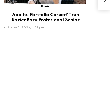
Kom
Karir
Apa Itu Portfolio Career? Tren
Karier Baru Profesional Senior
August 3, 2026, 11:37 pm