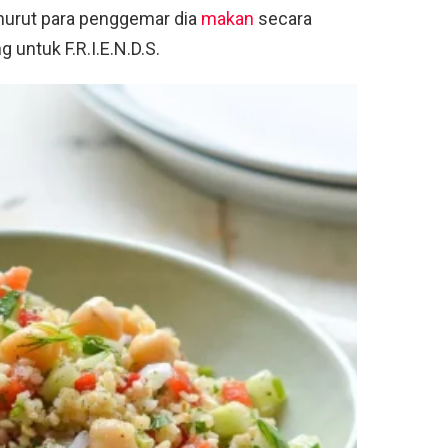
nurut para penggemar dia
makan
secara
g untuk F.R.I.E.N.D.S.