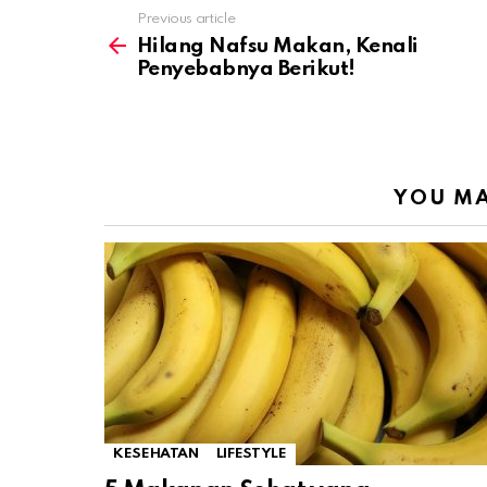
Previous article
See
more
Hilang Nafsu Makan, Kenali
Penyebabnya Berikut!
YOU MA
KESEHATAN
LIFESTYLE