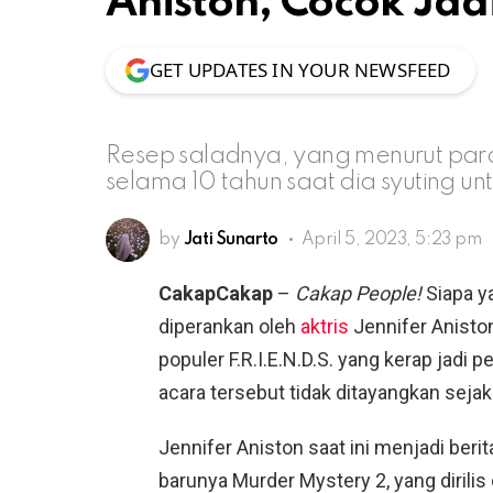
Aniston, Cocok Jad
GET UPDATES IN YOUR NEWSFEED
Resep saladnya, yang menurut par
selama 10 tahun saat dia syuting unt
by
Jati Sunarto
April 5, 2023, 5:23 pm
CakapCakap
–
Cakap People!
Siapa y
diperankan oleh
aktris
Jennifer Aniston
populer F.R.I.E.N.D.S. yang kerap jadi 
acara tersebut tidak ditayangkan sejak
Jennifer Aniston saat ini menjadi berit
barunya Murder Mystery 2, yang dirilis