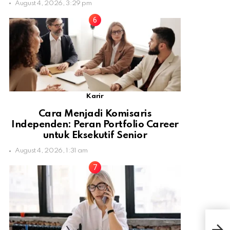
August 4, 2026, 3:29 pm
Karir
Cara Menjadi Komisaris
Independen: Peran Portfolio Career
untuk Eksekutif Senior
August 4, 2026, 1:31 am
Ryu
Ber