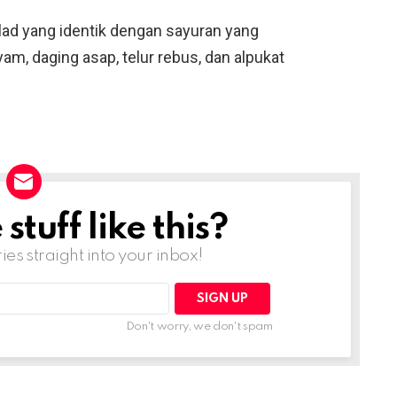
lad yang identik dengan sayuran yang
m, daging asap, telur rebus, dan alpukat
tuff like this?
ries straight into your inbox!
Don't worry, we don't spam