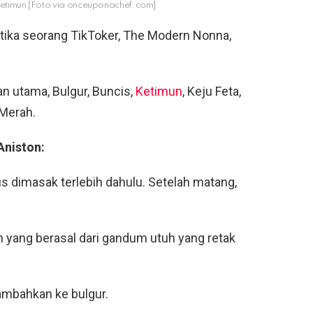
 ketimun [Foto via onceuponachef.com]
tika seorang TikToker, The Modern Nonna,
an utama, Bulgur, Buncis,
Ketimun
, Keju Feta,
 Merah.
Aniston:
us dimasak terlebih dahulu. Setelah matang,
ian yang berasal dari gandum utuh yang retak
ambahkan ke bulgur.