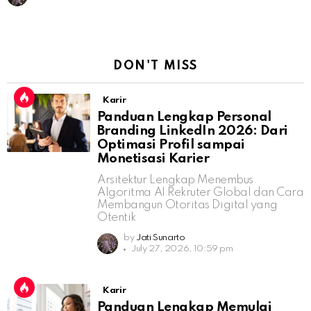
DON'T MISS
Karir
Panduan Lengkap Personal
Branding LinkedIn 2026: Dari
Optimasi Profil sampai
Monetisasi Karier
Arsitektur Lengkap Menembus
Algoritma AI Rekruter Global dan Cara
Membangun Otoritas Digital yang
Otentik
by
Jati Sunarto
July 27, 2026, 10:59 pm
Karir
Panduan Lengkap Memulai