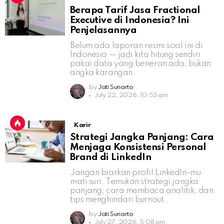
Berapa Tarif Jasa Fractional
Executive di Indonesia? Ini
Penjelasannya
Belum ada laporan resmi soal ini di
Indonesia — jadi kita hitung sendiri
pakai data yang beneran ada, bukan
angka karangan.
by
Jati Sunarto
July 22, 2026, 10:53 am
Karir
Strategi Jangka Panjang: Cara
Menjaga Konsistensi Personal
Brand di LinkedIn
Jangan biarkan profil LinkedIn-mu
mati suri. Temukan strategi jangka
panjang, cara membaca analitik, dan
tips menghindari burnout.
by
Jati Sunarto
July 27, 2026, 5:08 pm