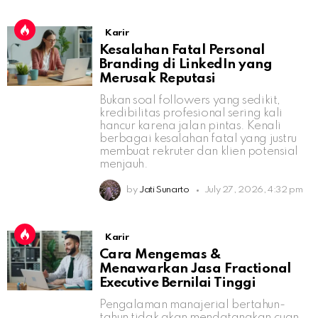
Karir
Kesalahan Fatal Personal
Branding di LinkedIn yang
Merusak Reputasi
Bukan soal followers yang sedikit,
kredibilitas profesional sering kali
hancur karena jalan pintas. Kenali
berbagai kesalahan fatal yang justru
membuat rekruter dan klien potensial
menjauh.
by
Jati Sunarto
July 27, 2026, 4:32 pm
Karir
Cara Mengemas &
Menawarkan Jasa Fractional
Executive Bernilai Tinggi
Pengalaman manajerial bertahun-
tahun tidak akan mendatangkan cuan