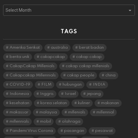
Archives
TAGS
Amerika Serikat
australia
berat badan
berita unik
cakapcakap
cakap cakap
CakapCakap Millenials
cakap cakap millenials
Cakapcakap Millennials
cakap people
china
COVID-19
FILM
hubungan
INDIA
Indonesia
Inggris
Israel
jepang
kesehatan
korea selatan
kuliner
makanan
makassar
malaysia
millenials
millennial
millennials
mobil
olahraga
Pandemi Virus Corona
pasangan
pesawat