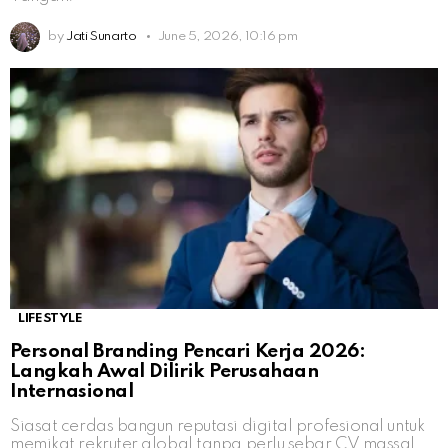
by
Jati Sunarto
June 5, 2026, 10:16 pm
LIFESTYLE
Personal Branding Pencari Kerja 2026:
Langkah Awal Dilirik Perusahaan
Internasional
Siasat cerdas bangun reputasi digital profesional untuk
memikat rekruter global tanpa perlu sebar CV massal