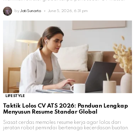
by
Jati Sunarto
June 5, 2026, 6:31 pm
LIFESTYLE
Taktik Lolos CV ATS 2026: Panduan Lengkap
Menyusun Resume Standar Global
Siasat cerdas memoles resume kerja agar lolos dari
jeratan robot pemindai bertenaga kecerdasan buatan.