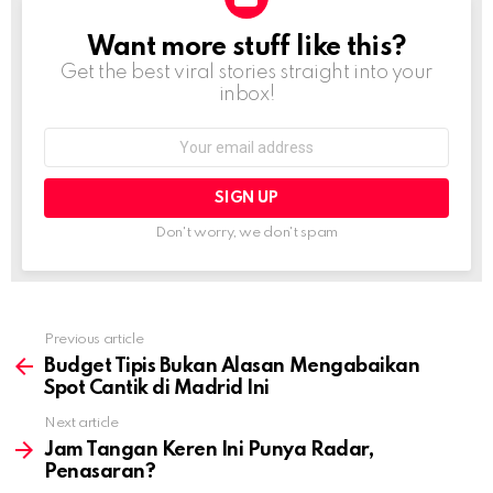
Want more stuff like this?
NEWSLETTER
Get the best viral stories straight into your
inbox!
Email
address:
Don't worry, we don't spam
Previous article
See
more
Budget Tipis Bukan Alasan Mengabaikan
Spot Cantik di Madrid Ini
Next article
Jam Tangan Keren Ini Punya Radar,
Penasaran?