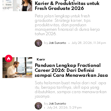
Karier & Produktivitas untuk
Fresh Graduate 2026
Peta jalan lengkap untuk fresh
graduate: Strategi karier, tips
produktivitas, dan panduan
manajemen finansial di dunia kerja
tahun 2026.
by
Jati Sunarto
July 28, 2026, 11:34 pm
Karir
Panduan Lengkap Fractional
Career 2026: Dari Definisi
sampai Cara Menawarkan Jasa
Satu halaman buat mulai dari nol: apa
itu, berapa tarifnya, skill apa yang
dibutuhkan, sampai cara menawarkan
jasanya.
by
Jati Sunarto
July 24, 2026, 5:29 pm