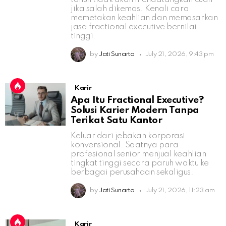
jika salah dikemas. Kenali cara
memetakan keahlian dan memasarkan
jasa fractional executive bernilai
tinggi.
by
Jati Sunarto
July 21, 2026, 9:43 pm
Karir
Apa Itu Fractional Executive?
Solusi Karier Modern Tanpa
Terikat Satu Kantor
Keluar dari jebakan korporasi
konvensional. Saatnya para
profesional senior menjual keahlian
tingkat tinggi secara paruh waktu ke
berbagai perusahaan sekaligus.
by
Jati Sunarto
July 21, 2026, 11:23 am
Karir