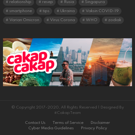
relationship
resep
Rusia
Singapura
smartphone
tips
Ukraina
Vaksin COVID-19
Varian Omicron
Virus Corona
WHO
zodiak
© Copyright 2017-2020, All Rights Reserved | Designed By
#CakapTeam
Contact Us
Terms of Service
Disclaimer
Cyber Media Guidelines
Privacy Policy