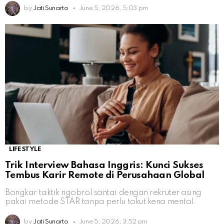
by
Jati Sunarto
June 5, 2026, 5:03 pm
LIFESTYLE
Trik Interview Bahasa Inggris: Kunci Sukses
Tembus Karir Remote di Perusahaan Global
Bongkar taktik ngobrol santai dengan rekruter asing
pakai metode STAR tanpa perlu takut kena mental.
by
Jati Sunarto
June 5, 2026, 3:52 pm