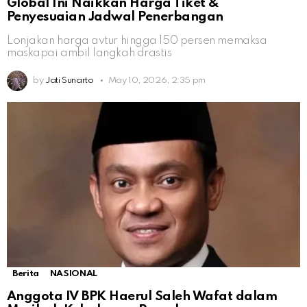
Global Ini Naikkan Harga Tiket &
Penyesuaian Jadwal Penerbangan
Lonjakan harga avtur hingga 150 persen memaksa
maskapai ambil langkah drastis
by
Jati Sunarto
May 10, 2026, 2:35 pm
Berita
NASIONAL
Anggota IV BPK Haerul Saleh Wafat dalam