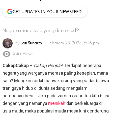
GET UPDATES IN YOUR NEWSFEED
Negara mana saja yang dimaksud?
by
Jati Sunarto
February 28, 2024, 6:36 pm
13.6k
Views
CakapCakap
–
Cakap People
! Terdapat beberapa
negara yang warganya merasa paling kesepian, mana
saja? Mungkin sudah banyak orang yang sadar bahwa
tren gaya hidup di dunia sedang mengalami
perubahan besar. Jika pada zaman orang tua kita biasa
dengan yang namanya
menikah
dan berkeluarga di
usia muda, maka populasi muda masa kini cenderung