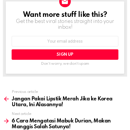
Want more stuff like this?
NEWSLETTER
Get the best viral stories straight into your
inbox!
Email
address:
Don't worry, we don't spam
Previous article
See
more
Jangan Pakai Lipstik Merah Jika ke Korea
Utara, Ini Alasannya!
Next article
6 Cara Mengatasi Mabuk Durian, Makan
Manggis Salah Satunya!