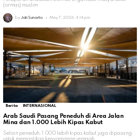
(ormas) muslim
by
Jati Sunarto
May 7, 2026, 4:14 pm
Berita
INTERNASIONAL
Arab Saudi Pasang Peneduh di Area Jalan
Mina dan 1.000 Lebih Kipas Kabut
Selain peneduh, 1.000 lebih kipas kabut juga dipasang
untuk memastikan kenyamanan jemaah