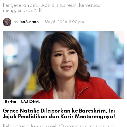
Pengecekan dilakukan di situs resmi Kemensos
menggunakan NIK
by
Jati Sunarto
May 8, 2026, 3:00 pm
Berita
NASIONAL
Grace Natalie Dilaporkan ke Bareskrim, Ini
Jejak Pendidikan dan Karir Menterengnya!
Pelaporan dilakukan oleh 40 organisasi masyarakat