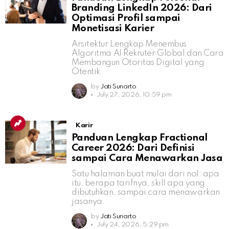
Branding LinkedIn 2026: Dari
Optimasi Profil sampai
Monetisasi Karier
Arsitektur Lengkap Menembus
Algoritma AI Rekruter Global dan Cara
Membangun Otoritas Digital yang
Otentik
by
Jati Sunarto
July 27, 2026, 10:59 pm
Karir
Panduan Lengkap Fractional
Career 2026: Dari Definisi
sampai Cara Menawarkan Jasa
Satu halaman buat mulai dari nol: apa
itu, berapa tarifnya, skill apa yang
dibutuhkan, sampai cara menawarkan
jasanya.
by
Jati Sunarto
July 24, 2026, 5:29 pm