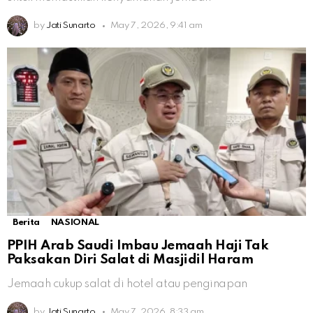
by
Jati Sunarto
May 7, 2026, 9:41 am
Berita
NASIONAL
PPIH Arab Saudi Imbau Jemaah Haji Tak
Paksakan Diri Salat di Masjidil Haram
Jemaah cukup salat di hotel atau penginapan
by
Jati Sunarto
May 7, 2026, 8:33 am