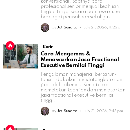
konvensional. Saatnya para
profesional senior menjual keahlian
tingkat tinggi secara paruh waktu ke
berbagai perusahaan sekaligus.
by
Jati Sunarto
July 21, 2026, 11:23 am
Karir
Cara Mengemas &
Menawarkan Jasa Fractional
Executive Bernilai Tinggi
Pengalaman manajerial bertahun-
tahun tidak akan mendatangkan cuan
jika salah dikemas. Kenali cara
memetakan keahlian dan memasarkan
jasa fractional executive bernilai
tinggi.
by
Jati Sunarto
July 21, 2026, 9:43 pm