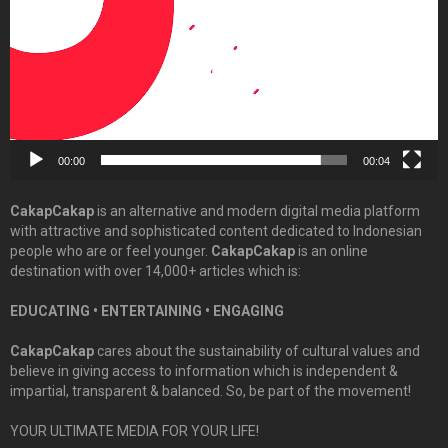
00:00
00:04
CakapCakap
is an alternative and modern digital media platform
with attractive and sophisticated content dedicated to Indonesian
people who are or feel younger.
CakapCakap
is an online
destination with over 14,000+ articles which is:
EDUCATING • ENTERTAINING • ENGAGING
CakapCakap
cares about the sustainability of cultural values and
believe in giving access to information which is independent &
impartial, transparent & balanced. So, be part of the movement!
YOUR ULTIMATE MEDIA FOR YOUR LIFE!