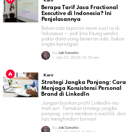
Karir
Berapa Tarif Jasa Fractional
Executive di Indonesia? Ini
Penjelasannya
Belum ada laporan resmi soal ini di
Indonesia — jadi kita hitung sendiri
pakai data yang beneran ada, bukan
angka karangan.
by
Jati Sunarto
July 22, 2026, 10:53 am
Karir
Strategi Jangka Panjang: Cara
Menjaga Konsistensi Personal
Brand di LinkedIn
Jangan biarkan profil LinkedIn-mu
mati suri. Temukan strategi jangka
panjang, cara membaca analitik, dan
tips menghindari burnout.
by
Jati Sunarto