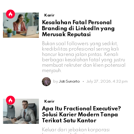
Karir
Kesalahan Fatal Personal
Branding di LinkedIn yang
Merusak Reputasi
Bukan soal followers yang sedikit,
kredibilitas profesional sering kali
hancur karena jalan pintas. Kenali
berbagai kesalahan fatal yang justru
membuat rekruter dan klien potensial
menjauh.
by
Jati Sunarto
July 27, 2026, 4:32 pm
Karir
Apa Itu Fractional Executive?
Solusi Karier Modern Tanpa
Terikat Satu Kantor
Keluar dari jebakan korporasi