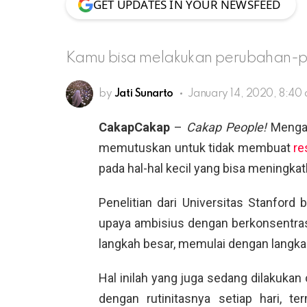
GET UPDATES IN YOUR NEWSFEED
Kamu bisa melakukan perubahan-pe
by
Jati Sunarto
January 14, 2020, 8:40
CakapCakap
–
Cakap People!
Mengaw
memutuskan untuk tidak membuat
re
pada hal-hal kecil yang bisa meningka
Penelitian dari Universitas Stanfo
upaya ambisius dengan berkonsentrasi 
langkah besar, memulai dengan langkah-
Hal inilah yang juga sedang dilakukan
dengan rutinitasnya setiap hari, 