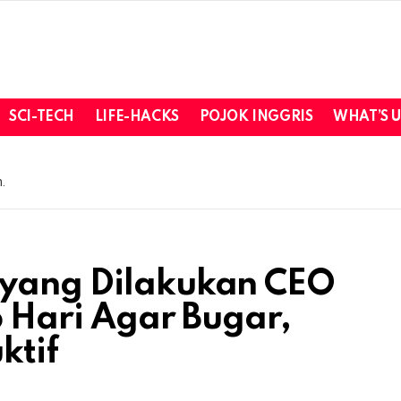
SCI-TECH
LIFE-HACKS
POJOK INGGRIS
WHAT’S 
.
 yang Dilakukan CEO
p Hari Agar Bugar,
ktif