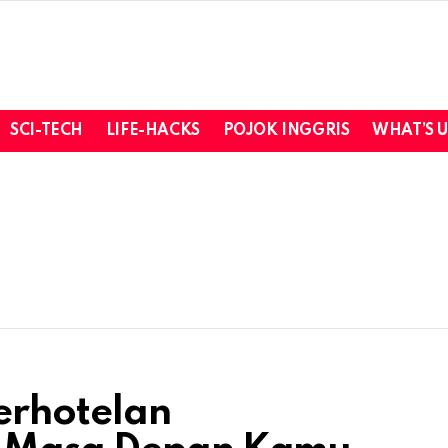
SCI-TECH
LIFE-HACKS
POJOK INGGRIS
WHAT’S 
erhotelan