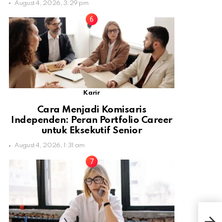
August 4, 2026, 3:29 pm
Karir
Cara Menjadi Komisaris
Independen: Peran Portfolio Career
untuk Eksekutif Senior
August 4, 2026, 1:31 am
Ilab