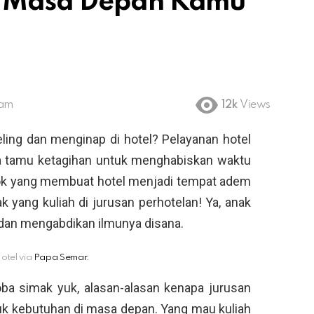
k Masa Depan Kamu
 am
12k
Views
eling dan menginap di hotel? Pelayanan hotel
ra tamu ketagihan untuk menghabiskan waktu
osok yang membuat hotel menjadi tempat adem
k yang kuliah di jurusan perhotelan! Ya, anak
l dan mengabdikan ilmunya disana.
otel via
Papa Semar.
oba simak yuk, alasan-alasan kenapa jurusan
uk kebutuhan di masa depan. Yang mau kuliah