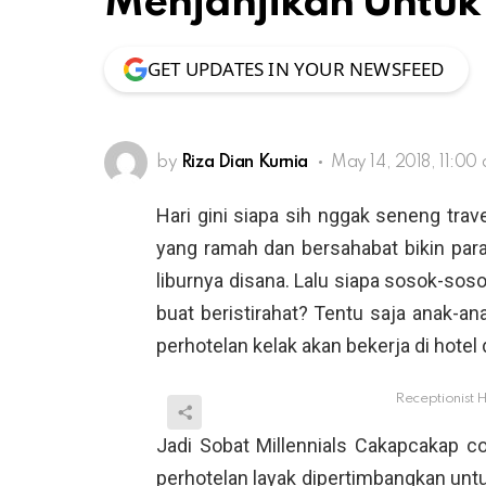
Menjanjikan Untu
GET UPDATES IN YOUR NEWSFEED
by
Riza Dian Kurnia
May 14, 2018, 11:00
Hari gini siapa sih nggak seneng trav
yang ramah dan bersahabat bikin pa
liburnya disana. Lalu siapa sosok-s
buat beristirahat? Tentu saja anak-ana
perhotelan kelak akan bekerja di hote
Receptionist H
Jadi Sobat Millennials Cakapcakap c
perhotelan layak dipertimbangkan unt