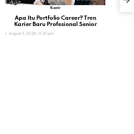
Asa
Karir
Apa Itu Portfolio Career? Tren
Karier Baru Profesional Senior
August 3, 2026, 11:37 pm