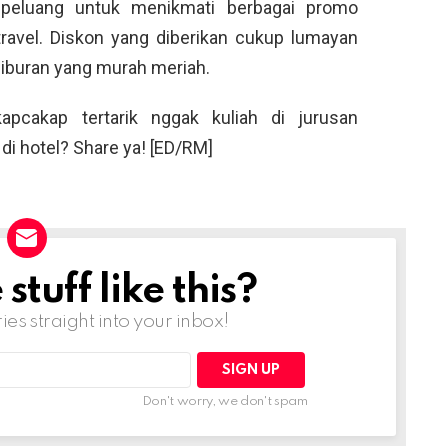
peluang untuk menikmati berbagai promo
travel. Diskon yang diberikan cukup lumayan
liburan yang murah meriah.
kapcakap tertarik nggak kuliah di jurusan
di hotel? Share ya! [ED/RM]
tuff like this?
ries straight into your inbox!
Don't worry, we don't spam