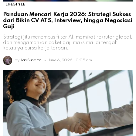
LIFESTYLE
Panduan Mencari Kerja 2026: Strategi Sukses
dari Bikin CV ATS, Interview, hingga Negosiasi
Gaji
Strategi jitu menembus filter AI, memikat rekruter global,
dan mengamankan paket gaji maksimal di tengah
ketatnya bursa kerja terbaru.
by
Jati Sunarto
June 6, 2026, 10:05 am