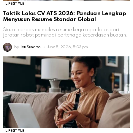
LIFESTYLE
Taktik Lolos CV ATS 2026: Panduan Lengkap
Menyusun Resume Standar Global
Siasat cerdas memoles resume kerja agar lolos dari
jeratan robot pemindai bertenaga kecerdasan buatan.
by
Jati Sunarto
June 5, 2026, 5:03 pm
LIFESTYLE