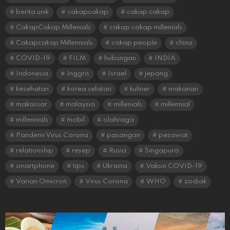
berita unik
cakapcakap
cakap cakap
CakapCakap Millenials
cakap cakap millenials
Cakapcakap Millennials
cakap people
china
COVID-19
FILM
hubungan
INDIA
Indonesia
Inggris
Israel
jepang
kesehatan
korea selatan
kuliner
makanan
makassar
malaysia
millenials
millennial
millennials
mobil
olahraga
Pandemi Virus Corona
pasangan
pesawat
relationship
resep
Rusia
Singapura
smartphone
tips
Ukraina
Vaksin COVID-19
Varian Omicron
Virus Corona
WHO
zodiak