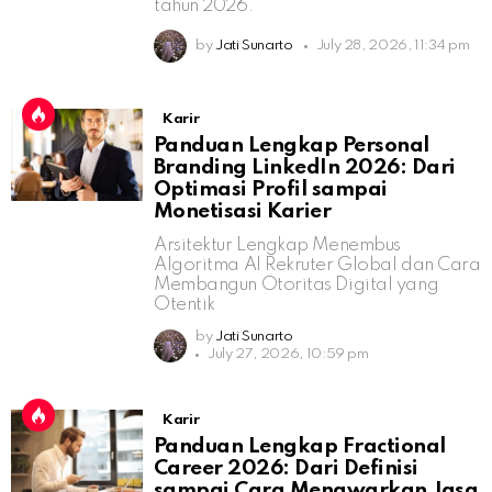
tahun 2026.
by
Jati Sunarto
July 28, 2026, 11:34 pm
Karir
Panduan Lengkap Personal
Branding LinkedIn 2026: Dari
Optimasi Profil sampai
Monetisasi Karier
Arsitektur Lengkap Menembus
Algoritma AI Rekruter Global dan Cara
Membangun Otoritas Digital yang
Otentik
by
Jati Sunarto
July 27, 2026, 10:59 pm
Karir
Panduan Lengkap Fractional
Career 2026: Dari Definisi
sampai Cara Menawarkan Jasa