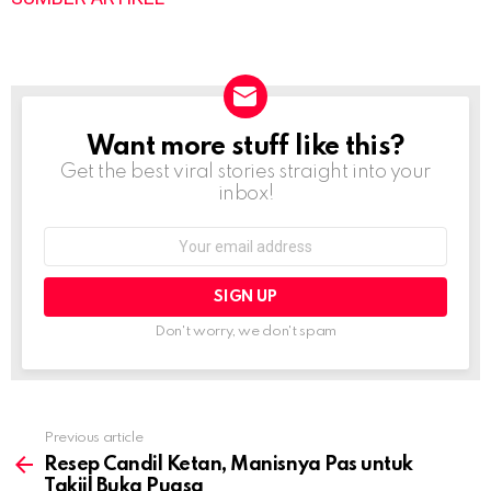
Want more stuff like this?
NEWSLETTER
Get the best viral stories straight into your
inbox!
Email
address:
Don't worry, we don't spam
Previous article
See
more
Resep Candil Ketan, Manisnya Pas untuk
Takjil Buka Puasa