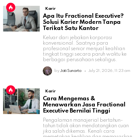
Karir
Apa Itu Fractional Executive?
Solusi Karier Modern Tanpa
Terikat Satu Kantor
Keluar dari jebakan korporasi
konvensional. Saatnya para
profesional senior menjual keahlian
tingkat tinggi secara paruh waktu ke
berbagai perusahaan sekaligus.
by
Jati Sunarto
July 21, 2026, 11:23 am
Karir
Cara Mengemas &
Menawarkan Jasa Fractional
Executive Bernilai Tinggi
Pengalaman manajerial bertahun-
tahun tidak akan mendatangkan cuan
jika salah dikemas. Kenali cara
memetakan keahlian dan memasarkan