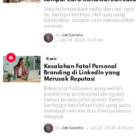
Satu halaman buat mulai dari nol: apa
itu, berapa tarifnya, skill apa yang
dibutuhkan, sampai cara menawarkan
jasanya.
by
Jati Sunarto
July 24, 2026, 5:29 pm
Karir
Kesalahan Fatal Personal
Branding di LinkedIn yang
Merusak Reputasi
Bukan soal followers yang sedikit,
kredibilitas profesional sering kali
hancur karena jalan pintas. Kenali
berbagai kesalahan fatal yang justru
membuat rekruter dan klien potensial
menjauh.
by
Jati Sunarto
July 27, 2026, 4:32 pm