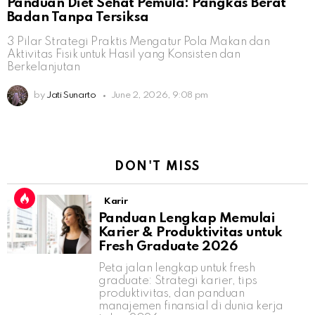
Panduan Diet Sehat Pemula: Pangkas Berat
Badan Tanpa Tersiksa
3 Pilar Strategi Praktis Mengatur Pola Makan dan
Aktivitas Fisik untuk Hasil yang Konsisten dan
Berkelanjutan
by
Jati Sunarto
June 2, 2026, 9:08 pm
DON'T MISS
Karir
Panduan Lengkap Memulai
Karier & Produktivitas untuk
Fresh Graduate 2026
Peta jalan lengkap untuk fresh
graduate: Strategi karier, tips
produktivitas, dan panduan
manajemen finansial di dunia kerja