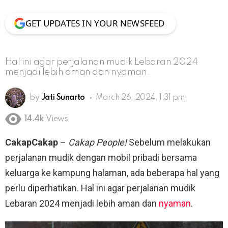
GET UPDATES IN YOUR NEWSFEED
Hal ini agar perjalanan mudik Lebaran 2024
menjadi lebih aman dan nyaman.
by
Jati Sunarto
March 26, 2024, 1:31 pm
14.4k
Views
CakapCakap
–
Cakap People!
Sebelum melakukan
perjalanan mudik dengan mobil pribadi bersama
keluarga ke kampung halaman, ada beberapa hal yang
perlu diperhatikan. Hal ini agar perjalanan mudik
Lebaran 2024 menjadi lebih aman dan
nyaman
.