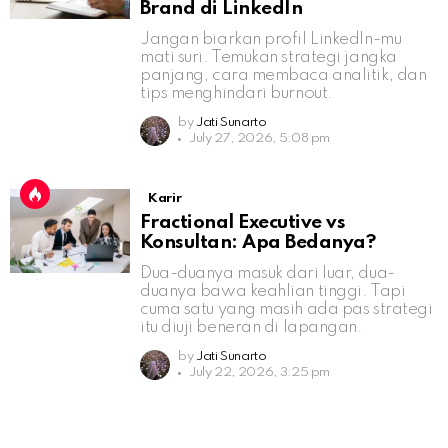
Brand di LinkedIn
Jangan biarkan profil LinkedIn-mu
mati suri. Temukan strategi jangka
panjang, cara membaca analitik, dan
tips menghindari burnout.
by
Jati Sunarto
July 27, 2026, 5:08 pm
Karir
Fractional Executive vs
Konsultan: Apa Bedanya?
Dua-duanya masuk dari luar, dua-
duanya bawa keahlian tinggi. Tapi
cuma satu yang masih ada pas strategi
itu diuji beneran di lapangan.
by
Jati Sunarto
July 22, 2026, 3:25 pm