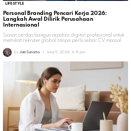
LIFESTYLE
Personal Branding Pencari Kerja 2026:
Langkah Awal Dilirik Perusahaan
Internasional
Siasat cerdas bangun reputasi digital profesional untuk
memikat rekruter global tanpa perlu sebar CV massal
by
Jati Sunarto
June 5, 2026, 6:31 pm