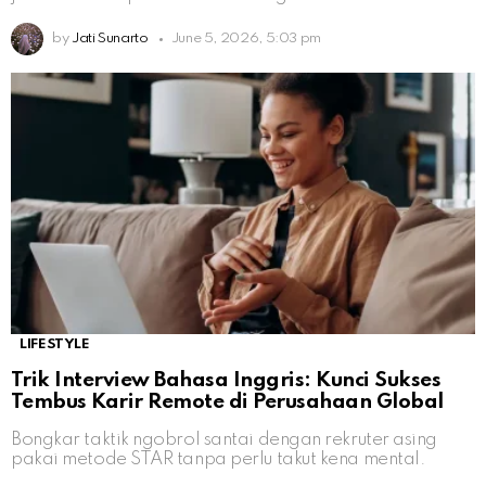
by
Jati Sunarto
June 5, 2026, 5:03 pm
LIFESTYLE
Trik Interview Bahasa Inggris: Kunci Sukses
Tembus Karir Remote di Perusahaan Global
Bongkar taktik ngobrol santai dengan rekruter asing
pakai metode STAR tanpa perlu takut kena mental.