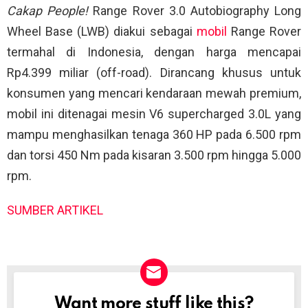
Cakap People!
Range Rover 3.0 Autobiography Long
Wheel Base (LWB) diakui sebagai
mobil
Range Rover
termahal di Indonesia, dengan harga mencapai
Rp4.399 miliar (off-road). Dirancang khusus untuk
konsumen yang mencari kendaraan mewah premium,
mobil ini ditenagai mesin V6 supercharged 3.0L yang
mampu menghasilkan tenaga 360 HP pada 6.500 rpm
dan torsi 450 Nm pada kisaran 3.500 rpm hingga 5.000
rpm.
SUMBER ARTIKEL
Want more stuff like this?
NEWSLETTER