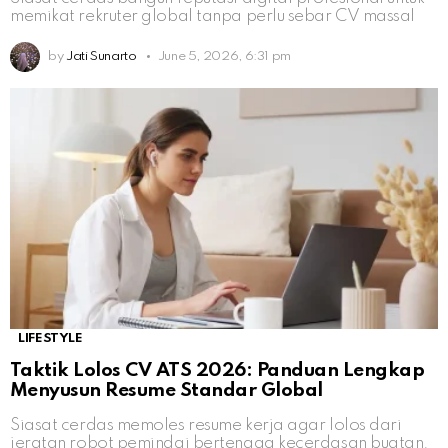
memikat rekruter global tanpa perlu sebar CV massal
by
Jati Sunarto
June 5, 2026, 6:31 pm
LIFESTYLE
Taktik Lolos CV ATS 2026: Panduan Lengkap
Menyusun Resume Standar Global
Siasat cerdas memoles resume kerja agar lolos dari
jeratan robot pemindai bertenaga kecerdasan buatan.