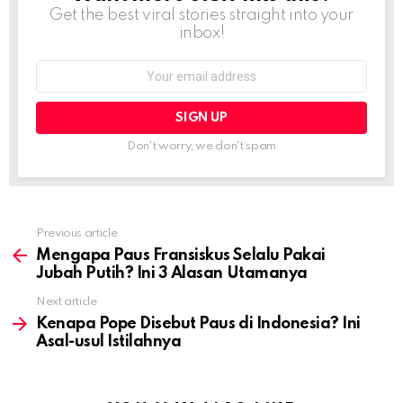
Get the best viral stories straight into your
inbox!
Email
address:
Don't worry, we don't spam
Previous article
See
more
Mengapa Paus Fransiskus Selalu Pakai
Jubah Putih? Ini 3 Alasan Utamanya
Next article
Kenapa Pope Disebut Paus di Indonesia? Ini
Asal-usul Istilahnya