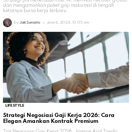
Strategi jitu menembus filter AI, memikat rekruter global,
dan mengamankan paket gaji maksimal di tengah
ketatnya bursa kerja terbaru.
by
Jati Sunarto
June 6, 2026, 10:05 am
LIFESTYLE
Strategi Negosiasi Gaji Kerja 2026: Cara
Elegan Amankan Kontrak Premium
Trik Negosiasi Gaji Kerja 2026: Jangan Asal Tanda