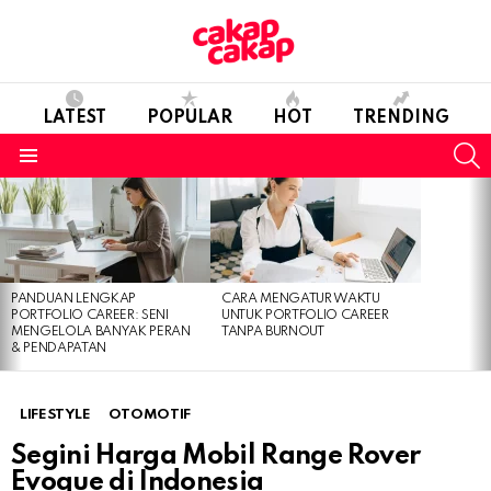
LATEST
POPULAR
HOT
TRENDING
S
Menu
LATEST
STORIES
PANDUAN LENGKAP
CARA MENGATUR WAKTU
PORTFOLIO CAREER: SENI
UNTUK PORTFOLIO CAREER
MENGELOLA BANYAK PERAN
TANPA BURNOUT
& PENDAPATAN
LIFESTYLE
OTOMOTIF
Segini Harga Mobil Range Rover
Evoque di Indonesia