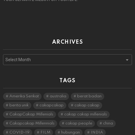
ARCHIVES
Archives
TAGS
Amerika Serikat
australia
berat badan
berita unik
cakapcakap
cakap cakap
CakapCakap Millenials
cakap cakap millenials
Cakapcakap Millennials
cakap people
china
COVID-19
FILM
hubungan
INDIA