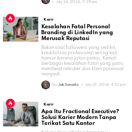
July 24, 2026, 5:29 pm
Karir
Kesalahan Fatal Personal
Branding di LinkedIn yang
Merusak Reputasi
Bukan soal followers yang sedikit,
kredibilitas profesional sering kali
hancur karena jalan pintas. Kenali
berbagai kesalahan fatal yang justru
membuat rekruter dan klien potensial
menjauh.
by
Jati Sunarto
July 27, 2026, 4:32 pm
Karir
Apa Itu Fractional Executive?
Solusi Karier Modern Tanpa
Terikat Satu Kantor