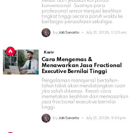
Keluar dari jebakan korporasi
konvensional. Saatnya para
profesional senior menjual keahlian
tingkat tinggi secara paruh waktu ke
berbagai perusahaan sekaligus.
by
Jati Sunarto
July 21, 2026, 11:23 am
Karir
Cara Mengemas &
Menawarkan Jasa Fractional
Executive Bernilai Tinggi
Pengalaman manajerial bertahun-
tahun tidak akan mendatangkan cuan
jika salah dikemas. Kenali cara
memetakan keahlian dan memasarkan
jasa fractional executive bernilai
tinggi.
by
Jati Sunarto
July 21, 2026, 9:43 pm