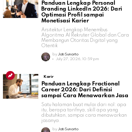
Panduan Lengkap Personal
Branding LinkedIn 2026: Dari
Optimasi Profil sampai
Monetisasi Karier
Arsitektur Lengkap Menembus
Algoritma AI Rekruter Global dan Cara
Membangun Otoritas Digital yang
Otentik
by
Jati Sunarto
July 27, 2026, 10:59 pm
Karir
Panduan Lengkap Fractional
Career 2026: Dari Definisi
sampai Cara Menawarkan Jasa
Satu halaman buat mulai dari nol: apa
itu, berapa tarifnya, skill apa yang
dibutuhkan, sampai cara menawarkan
jasanya.
by
Jati Sunarto