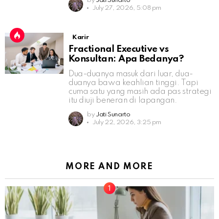
by
Jati Sunarto
July 27, 2026, 5:08 pm
Karir
Fractional Executive vs
Konsultan: Apa Bedanya?
Dua-duanya masuk dari luar, dua-
duanya bawa keahlian tinggi. Tapi
cuma satu yang masih ada pas strategi
itu diuji beneran di lapangan.
by
Jati Sunarto
July 22, 2026, 3:25 pm
MORE AND MORE