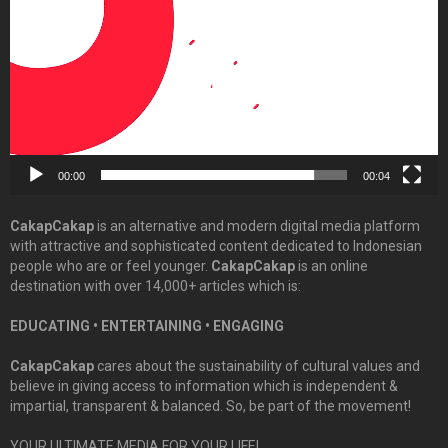
00:00
00:04
CakapCakap
is an alternative and modern digital media platform
with attractive and sophisticated content dedicated to Indonesian
people who are or feel younger.
CakapCakap
is an online
destination with over 14,000+ articles which is:
EDUCATING • ENTERTAINING • ENGAGING
CakapCakap
cares about the sustainability of cultural values and
believe in giving access to information which is independent &
impartial, transparent & balanced. So, be part of the movement!
YOUR ULTIMATE MEDIA FOR YOUR LIFE!