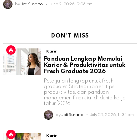
by
Jati Sunarto
June 2, 2026, 9:08 pm
DON'T MISS
Karir
Panduan Lengkap Memulai
Karier & Produktivitas untuk
Fresh Graduate 2026
Peta jalan lengkap untuk fresh
graduate: Strategi karier, tips
produktivitas, dan panduan
manajemen finansial di dunia kerja
tahun 2026.
by
Jati Sunarto
July 28, 2026, 11:34 pm
Karir