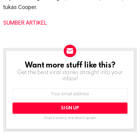
tukas Cooper.
SUMBER ARTIKEL
Want more stuff like this?
NEWSLETTER
Get the best viral stories straight into your
inbox!
Email
address:
Don't worry, we don't spam