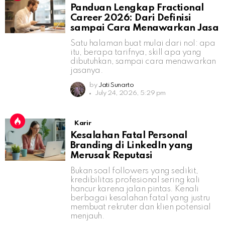
Panduan Lengkap Fractional
Career 2026: Dari Definisi
sampai Cara Menawarkan Jasa
Satu halaman buat mulai dari nol: apa
itu, berapa tarifnya, skill apa yang
dibutuhkan, sampai cara menawarkan
jasanya.
by
Jati Sunarto
July 24, 2026, 5:29 pm
Karir
Kesalahan Fatal Personal
Branding di LinkedIn yang
Merusak Reputasi
Bukan soal followers yang sedikit,
kredibilitas profesional sering kali
hancur karena jalan pintas. Kenali
berbagai kesalahan fatal yang justru
membuat rekruter dan klien potensial
menjauh.