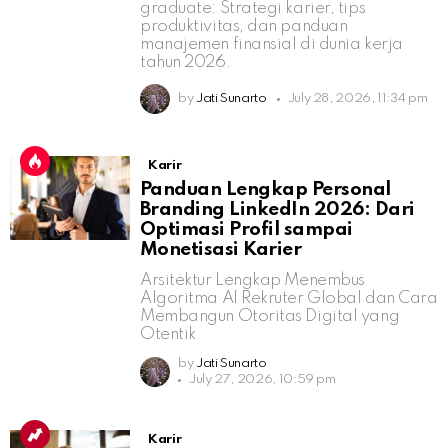
graduate: Strategi karier, tips
produktivitas, dan panduan
manajemen finansial di dunia kerja
tahun 2026.
by
Jati Sunarto
July 28, 2026, 11:34 pm
Karir
Panduan Lengkap Personal
Branding LinkedIn 2026: Dari
Optimasi Profil sampai
Monetisasi Karier
Arsitektur Lengkap Menembus
Algoritma AI Rekruter Global dan Cara
Membangun Otoritas Digital yang
Otentik
by
Jati Sunarto
July 27, 2026, 10:59 pm
Karir