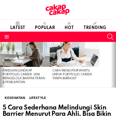
LATEST
POPULAR
HOT
TRENDING
S
Menu
LATEST
STORIES
PANDUAN LENGKAP
CARA MENGATUR WAKTU
PORTFOLIO CAREER: SENI
UNTUK PORTFOLIO CAREER
MENGELOLA BANYAK PERAN
TANPA BURNOUT
& PENDAPATAN
KESEHATAN
LIFESTYLE
5 Cara Sederhana Melindungi Skin
Barrier Menurut Para Ahli, Bisa Bikin