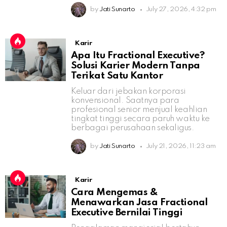
by
Jati Sunarto
July 27, 2026, 4:32 pm
Karir
Apa Itu Fractional Executive?
Solusi Karier Modern Tanpa
Terikat Satu Kantor
Keluar dari jebakan korporasi
konvensional. Saatnya para
profesional senior menjual keahlian
tingkat tinggi secara paruh waktu ke
berbagai perusahaan sekaligus.
by
Jati Sunarto
July 21, 2026, 11:23 am
Karir
Cara Mengemas &
Menawarkan Jasa Fractional
Executive Bernilai Tinggi