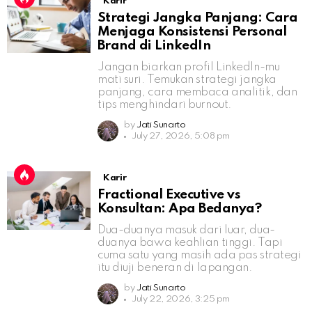
Karir
Strategi Jangka Panjang: Cara
Menjaga Konsistensi Personal
Brand di LinkedIn
Jangan biarkan profil LinkedIn-mu
mati suri. Temukan strategi jangka
panjang, cara membaca analitik, dan
tips menghindari burnout.
by
Jati Sunarto
July 27, 2026, 5:08 pm
Karir
Fractional Executive vs
Konsultan: Apa Bedanya?
Dua-duanya masuk dari luar, dua-
duanya bawa keahlian tinggi. Tapi
cuma satu yang masih ada pas strategi
itu diuji beneran di lapangan.
by
Jati Sunarto
July 22, 2026, 3:25 pm