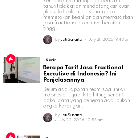
Pengalaman manajerial bertahun-
tahun tidak akan mendatangkan cuan
jika salah dikemas. Kenali cara
memetakan keahlian dan memasarkan
jasa fractional executive bernilai
tinggi.
by
Jati Sunarto
July 21, 2026, 9:43 pm
Karir
Berapa Tarif Jasa Fractional
Executive di Indonesia? Ini
Penjelasannya
Belum ada laporan resmi soal ini di
Indonesia — jadi kita hitung sendiri
pakai data yang beneran ada, bukan
angka karangan.
by
Jati Sunarto
July 22, 2026, 10:53 am