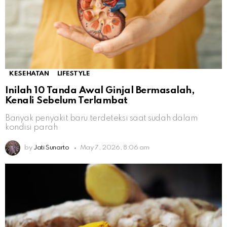
KESEHATAN
LIFESTYLE
Inilah 10 Tanda Awal Ginjal Bermasalah,
Kenali Sebelum Terlambat
Banyak penyakit baru terdeteksi saat sudah dalam
kondisi parah
by
Jati Sunarto
May 7, 2026, 8:06 am