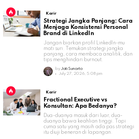
Karir
Strategi Jangka Panjang: Cara
Menjaga Konsistensi Personal
Brand di LinkedIn
Jangan biarkan profil LinkedIn-mu
mati suri. Temukan strategi jangka
panjang, cara membaca analitik, dan
tips menghindari burnout.
by
Jati Sunarto
July 27, 2026, 5:08 pm
Karir
Fractional Executive vs
Konsultan: Apa Bedanya?
Dua-duanya masuk dari luar, dua-
duanya bawa keahlian tinggi. Tapi
cuma satu yang masih ada pas strategi
itu diuji beneran di lapangan.