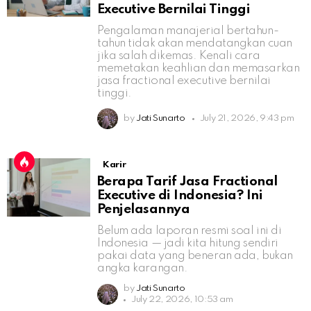
Executive Bernilai Tinggi
Pengalaman manajerial bertahun-
tahun tidak akan mendatangkan cuan
jika salah dikemas. Kenali cara
memetakan keahlian dan memasarkan
jasa fractional executive bernilai
tinggi.
by
Jati Sunarto
July 21, 2026, 9:43 pm
Karir
Berapa Tarif Jasa Fractional
Executive di Indonesia? Ini
Penjelasannya
Belum ada laporan resmi soal ini di
Indonesia — jadi kita hitung sendiri
pakai data yang beneran ada, bukan
angka karangan.
by
Jati Sunarto
July 22, 2026, 10:53 am