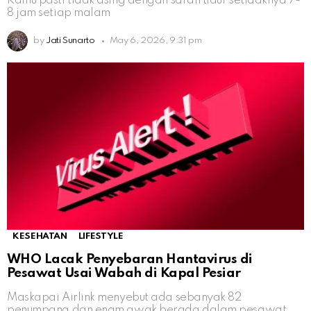
Kamu pasti tidak asing dengan saran tidur setidaknya 7-
8 jam setiap malam
by
Jati Sunarto
May 6, 2026, 9:31 pm
KESEHATAN
LIFESTYLE
WHO Lacak Penyebaran Hantavirus di
Pesawat Usai Wabah di Kapal Pesiar
Maskapai Airlink menyebut ada sebanyak 82
penumpang dan enam awak berada dalam pesawat