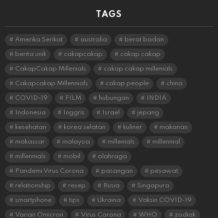
TAGS
Amerika Serikat
australia
berat badan
berita unik
cakapcakap
cakap cakap
CakapCakap Millenials
cakap cakap millenials
Cakapcakap Millennials
cakap people
china
COVID-19
FILM
hubungan
INDIA
Indonesia
Inggris
Israel
jepang
kesehatan
korea selatan
kuliner
makanan
makassar
malaysia
millenials
millennial
millennials
mobil
olahraga
Pandemi Virus Corona
pasangan
pesawat
relationship
resep
Rusia
Singapura
smartphone
tips
Ukraina
Vaksin COVID-19
Varian Omicron
Virus Corona
WHO
zodiak