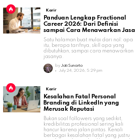
Karir
Panduan Lengkap Fractional
Career 2026: Dari Definisi
sampai Cara Menawarkan Jasa
Satu halaman buat mulai dari nol: apa
itu, berapa tarifnya, skill apa yang
dibutuhkan, sampai cara menawarkan
jasanya.
by
Jati Sunarto
July 24, 2026, 5:29 pm
Karir
Kesalahan Fatal Personal
Branding di LinkedIn yang
Merusak Reputasi
Bukan soal followers yang sedikit,
kredibilitas profesional sering kali
hancur karena jalan pintas. Kenali
berbagai kesalahan fatal yang justru