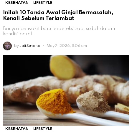
KESEHATAN
LIFESTYLE
Inilah 10 Tanda Awal Ginjal Bermasalah,
Kenali Sebelum Terlambat
Banyak penyakit baru terdeteksi saat sudah dalam
kondisi parah
by
Jati Sunarto
May 7, 2026, 8:06 am
KESEHATAN
LIFESTYLE