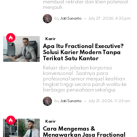
membuat rekruter dan klien potensial
menjauh.
by
Jati Sunarto
July 27, 2026, 4:32 pm
Karir
Apa Itu Fractional Executive?
Solusi Karier Modern Tanpa
Terikat Satu Kantor
Keluar dari jebakan korporasi
konvensional. Saatnya para
profesional senior menjual keahlian
tingkat tinggi secara paruh waktu ke
berbagai perusahaan sekaligus.
by
Jati Sunarto
July 21, 2026, 11:23 am
Karir
Cara Mengemas &
Menawarkan Jasa Fractional