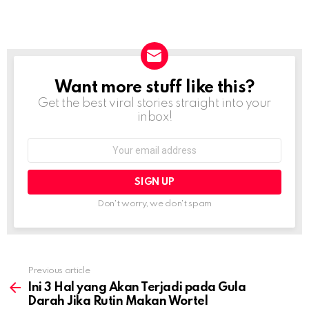
Want more stuff like this?
NEWSLETTER
Get the best viral stories straight into your
inbox!
Email
address:
Don't worry, we don't spam
Previous article
See
more
Ini 3 Hal yang Akan Terjadi pada Gula
Darah Jika Rutin Makan Wortel