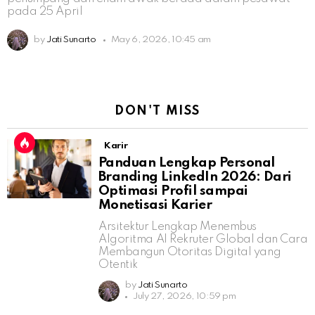
pada 25 April
by
Jati Sunarto
May 6, 2026, 10:45 am
DON'T MISS
Karir
Panduan Lengkap Personal
Branding LinkedIn 2026: Dari
Optimasi Profil sampai
Monetisasi Karier
Arsitektur Lengkap Menembus
Algoritma AI Rekruter Global dan Cara
Membangun Otoritas Digital yang
Otentik
by
Jati Sunarto
July 27, 2026, 10:59 pm