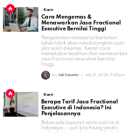
Karir
Cara Mengemas &
Menawarkan Jasa Fractional
Executive Bernilai Tinggi
Pengalaman manajerial bertahun-
tahun tidak akan mendatangkan cuan
jika salah dikemas. Kenali cara
memetakan keahlian dan memasarkan
jasa fractional executive bernilai
tinggi.
by
Jati Sunarto
July 21, 2026, 9:43 pm
Karir
Berapa Tarif Jasa Fractional
Executive di Indonesia? Ini
Penjelasannya
Belum ada laporan resmi soal ini di
Indonesia — jadi kita hitung sendiri