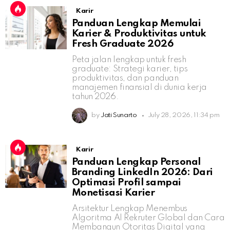
Karir
Panduan Lengkap Memulai
Karier & Produktivitas untuk
Fresh Graduate 2026
Peta jalan lengkap untuk fresh
graduate: Strategi karier, tips
produktivitas, dan panduan
manajemen finansial di dunia kerja
tahun 2026.
by
Jati Sunarto
July 28, 2026, 11:34 pm
Karir
Panduan Lengkap Personal
Branding LinkedIn 2026: Dari
Optimasi Profil sampai
Monetisasi Karier
Arsitektur Lengkap Menembus
Algoritma AI Rekruter Global dan Cara
Membangun Otoritas Digital yang