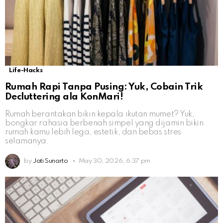
Life-Hacks
Rumah Rapi Tanpa Pusing: Yuk, Cobain Trik
Decluttering ala KonMari!
Rumah berantakan bikin kepala ikutan mumet? Yuk,
bongkar rahasia berbenah simpel yang dijamin bikin
rumah kamu lebih lega, estetik, dan bebas stres
selamanya.
by
Jati Sunarto
May 30, 2026, 6:37 pm