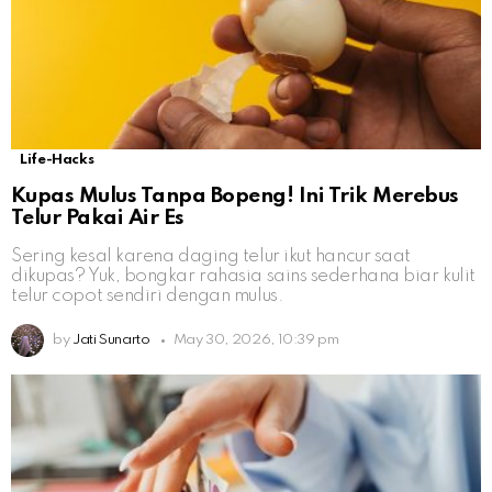
Life-Hacks
Kupas Mulus Tanpa Bopeng! Ini Trik Merebus
Telur Pakai Air Es
Sering kesal karena daging telur ikut hancur saat
dikupas? Yuk, bongkar rahasia sains sederhana biar kulit
telur copot sendiri dengan mulus.
by
Jati Sunarto
May 30, 2026, 10:39 pm