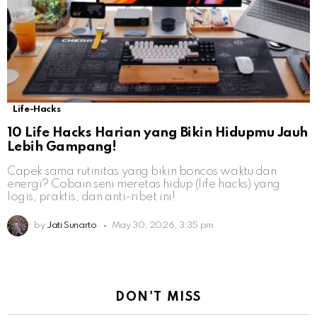
Life-Hacks
10 Life Hacks Harian yang Bikin Hidupmu Jauh
Lebih Gampang!
Capek sama rutinitas yang bikin boncos waktu dan
energi? Cobain seni meretas hidup (life hacks) yang
logis, praktis, dan anti-ribet ini!
by
Jati Sunarto
May 30, 2026, 3:35 pm
DON'T MISS