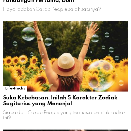
Pandangan Pertama, Duh!
Hayo, adakah Cakap People salah satunya?
Life-Hacks
Suka Kebebasan, Inilah 5 Karakter Zodiak
Sagitarius yang Menonjol
Siapa dari Cakap People yang termasuk pemilik zodiak
ini?