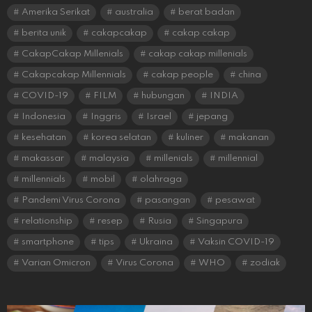
Amerika Serikat
australia
berat badan
berita unik
cakapcakap
cakap cakap
CakapCakap Millenials
cakap cakap millenials
Cakapcakap Millennials
cakap people
china
COVID-19
FILM
hubungan
INDIA
Indonesia
Inggris
Israel
jepang
kesehatan
korea selatan
kuliner
makanan
makassar
malaysia
millenials
millennial
millennials
mobil
olahraga
Pandemi Virus Corona
pasangan
pesawat
relationship
resep
Rusia
Singapura
smartphone
tips
Ukraina
Vaksin COVID-19
Varian Omicron
Virus Corona
WHO
zodiak