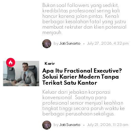
Bukan soal followers yang sedikit,
kredibilitas profesional sering kali
hancur karena jalan pintas. Kenali
berbagai kesalahan fatal yang justru
membuat rekruter dan klien potensial
menjauh.
by
Jati Sunarto
July 27, 2026, 4:32 pm
Karir
Apa Itu Fractional Executive?
Solusi Karier Modern Tanpa
Terikat Satu Kantor
Keluar dari jebakan korporasi
konvensional. Saatnya para
profesional senior menjual keahlian
tingkat tinggi secara paruh waktu ke
berbagai perusahaan sekaligus.
by
Jati Sunarto
July 21, 2026, 11:23 am