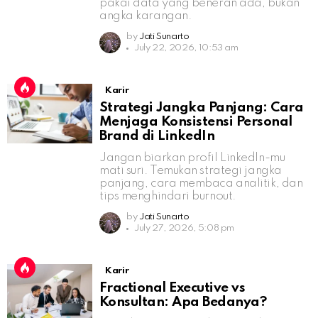
pakai data yang beneran ada, bukan
angka karangan.
by
Jati Sunarto
July 22, 2026, 10:53 am
Karir
Strategi Jangka Panjang: Cara
Menjaga Konsistensi Personal
Brand di LinkedIn
Jangan biarkan profil LinkedIn-mu
mati suri. Temukan strategi jangka
panjang, cara membaca analitik, dan
tips menghindari burnout.
by
Jati Sunarto
July 27, 2026, 5:08 pm
Karir
Fractional Executive vs
Konsultan: Apa Bedanya?