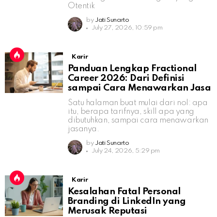
Otentik
by
Jati Sunarto
July 27, 2026, 10:59 pm
Karir
Panduan Lengkap Fractional
Career 2026: Dari Definisi
sampai Cara Menawarkan Jasa
Satu halaman buat mulai dari nol: apa
itu, berapa tarifnya, skill apa yang
dibutuhkan, sampai cara menawarkan
jasanya.
by
Jati Sunarto
July 24, 2026, 5:29 pm
Karir
Kesalahan Fatal Personal
Branding di LinkedIn yang
Merusak Reputasi