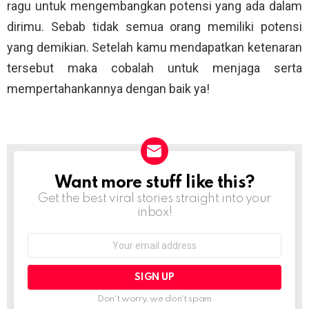
ragu untuk mengembangkan potensi yang ada dalam
dirimu. Sebab tidak semua orang memiliki potensi
yang demikian. Setelah kamu mendapatkan ketenaran
tersebut maka cobalah untuk menjaga serta
mempertahankannya dengan baik ya!
Want more stuff like this?
NEWSLETTER
Get the best viral stories straight into your
inbox!
Email
address:
Don't worry, we don't spam