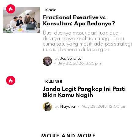
Karir
Fractional Executive vs
Konsultan: Apa Bedanya?
Dua-duanya masuk dari luar, dua-
duanya bawa keahlian tinggi. Tapi
cuma satu yang masih ada pas strategi
itu diuji beneran di lapangan.
by
Jati Sunarto
July 22, 2026, 3:25 pm
KULINER
Janda Legit Pangkep Ini Pasti
Bikin Kamu Nagih
by
Nayaka
May 23, 2018, 12:00 pm
MORE AND MORE