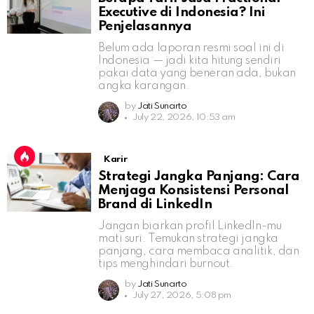
Executive di Indonesia? Ini
Penjelasannya
Belum ada laporan resmi soal ini di
Indonesia — jadi kita hitung sendiri
pakai data yang beneran ada, bukan
angka karangan.
by
Jati Sunarto
July 22, 2026, 10:53 am
Karir
Strategi Jangka Panjang: Cara
Menjaga Konsistensi Personal
Brand di LinkedIn
Jangan biarkan profil LinkedIn-mu
mati suri. Temukan strategi jangka
panjang, cara membaca analitik, dan
tips menghindari burnout.
by
Jati Sunarto
July 27, 2026, 5:08 pm