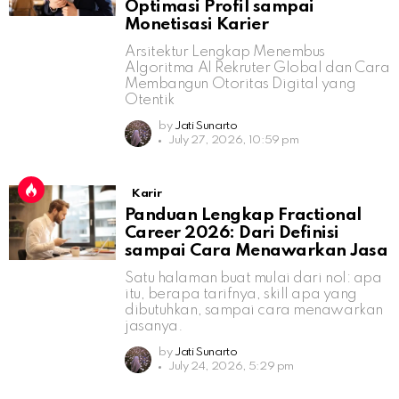
Optimasi Profil sampai
Monetisasi Karier
Arsitektur Lengkap Menembus
Algoritma AI Rekruter Global dan Cara
Membangun Otoritas Digital yang
Otentik
by
Jati Sunarto
July 27, 2026, 10:59 pm
Karir
Panduan Lengkap Fractional
Career 2026: Dari Definisi
sampai Cara Menawarkan Jasa
Satu halaman buat mulai dari nol: apa
itu, berapa tarifnya, skill apa yang
dibutuhkan, sampai cara menawarkan
jasanya.
by
Jati Sunarto
July 24, 2026, 5:29 pm