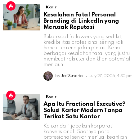
Karir
Kesalahan Fatal Personal
Branding di LinkedIn yang
Merusak Reputasi
Bukan soal followers yang sedikit,
kredibilitas profesional sering kali
hancur karena jalan pintas. Kenali
berbagai kesalahan fatal yang justru
membuat rekruter dan klien potensial
menjauh.
by
Jati Sunarto
July 27, 2026, 4:32 pm
Karir
Apa Itu Fractional Executive?
Solusi Karier Modern Tanpa
Terikat Satu Kantor
Keluar dari jebakan korporasi
konvensional. Saatnya para
profesional senior menjual keahlian