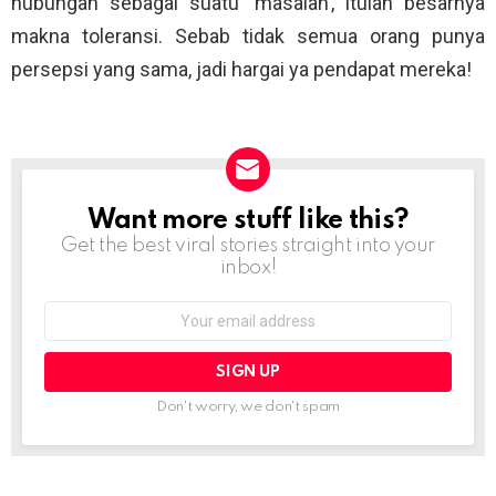
hubungan sebagai suatu ‘masalah’, itulah besarnya
makna toleransi. Sebab tidak semua orang punya
persepsi yang sama, jadi hargai ya pendapat mereka!
Want more stuff like this?
NEWSLETTER
Get the best viral stories straight into your
inbox!
Email
address:
Don't worry, we don't spam