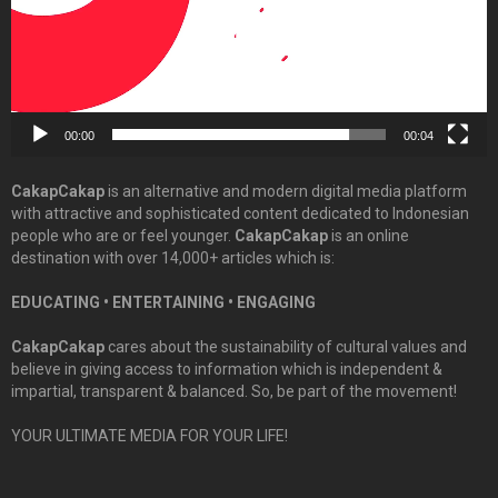
00:00
00:04
CakapCakap
is an alternative and modern digital media platform
with attractive and sophisticated content dedicated to Indonesian
people who are or feel younger.
CakapCakap
is an online
destination with over 14,000+ articles which is:
EDUCATING • ENTERTAINING • ENGAGING
CakapCakap
cares about the sustainability of cultural values and
believe in giving access to information which is independent &
impartial, transparent & balanced. So, be part of the movement!
YOUR ULTIMATE MEDIA FOR YOUR LIFE!