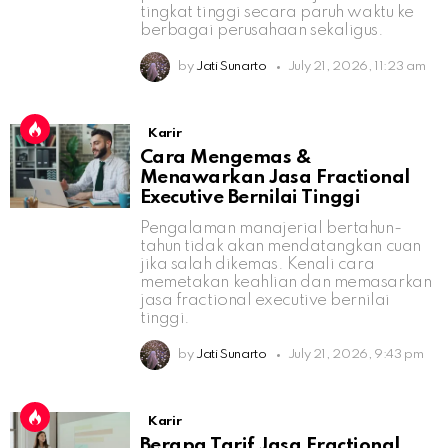
tingkat tinggi secara paruh waktu ke
berbagai perusahaan sekaligus.
by
Jati Sunarto
July 21, 2026, 11:23 am
Karir
Cara Mengemas &
Menawarkan Jasa Fractional
Executive Bernilai Tinggi
Pengalaman manajerial bertahun-
tahun tidak akan mendatangkan cuan
jika salah dikemas. Kenali cara
memetakan keahlian dan memasarkan
jasa fractional executive bernilai
tinggi.
by
Jati Sunarto
July 21, 2026, 9:43 pm
Karir
Berapa Tarif Jasa Fractional