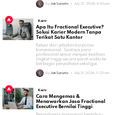
by
Jati Sunarto
July 27, 2026, 4:32 pm
Karir
Apa Itu Fractional Executive?
Solusi Karier Modern Tanpa
Terikat Satu Kantor
Keluar dari jebakan korporasi
konvensional. Saatnya para
profesional senior menjual keahlian
tingkat tinggi secara paruh waktu ke
berbagai perusahaan sekaligus.
by
Jati Sunarto
July 21, 2026, 11:23 am
Karir
Cara Mengemas &
Menawarkan Jasa Fractional
Executive Bernilai Tinggi
Pengalaman manajerial bertahun-