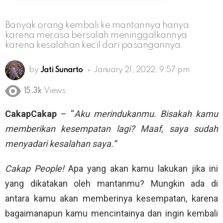
Banyak orang kembali ke mantannya hanya
karena merasa bersalah meninggalkannya
karena kesalahan kecil dari pasangannya.
by
Jati Sunarto
January 21, 2022, 9:57 pm
15.3k
Views
CakapCakap
– “
Aku merindukanmu. Bisakah kamu
memberikan kesempatan lagi? Maaf, saya sudah
menyadari kesalahan saya.”
Cakap People!
Apa yang akan kamu lakukan jika ini
yang dikatakan oleh mantanmu? Mungkin ada di
antara kamu akan memberinya kesempatan, karena
bagaimanapun kamu mencintainya dan ingin kembali