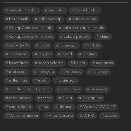
Amerika Serikat
australia
berat badan
berita unik
cakapcakap
cakap cakap
CakapCakap Millenials
cakap cakap millenials
Cakapcakap Millennials
cakap people
china
COVID-19
FILM
hubungan
INDIA
Indonesia
Inggris
Israel
jepang
kesehatan
korea selatan
kuliner
makanan
makassar
malaysia
millenials
millennial
millennials
mobil
olahraga
Pandemi Virus Corona
pasangan
pesawat
relationship
resep
Rusia
Singapura
smartphone
tips
Ukraina
Vaksin COVID-19
Varian Omicron
Virus Corona
WHO
zodiak