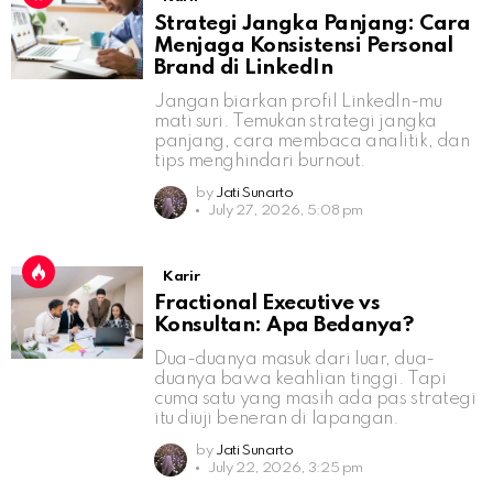
Strategi Jangka Panjang: Cara
Menjaga Konsistensi Personal
Brand di LinkedIn
Jangan biarkan profil LinkedIn-mu
mati suri. Temukan strategi jangka
panjang, cara membaca analitik, dan
tips menghindari burnout.
by
Jati Sunarto
July 27, 2026, 5:08 pm
Karir
Fractional Executive vs
Konsultan: Apa Bedanya?
Dua-duanya masuk dari luar, dua-
duanya bawa keahlian tinggi. Tapi
cuma satu yang masih ada pas strategi
itu diuji beneran di lapangan.
by
Jati Sunarto
July 22, 2026, 3:25 pm