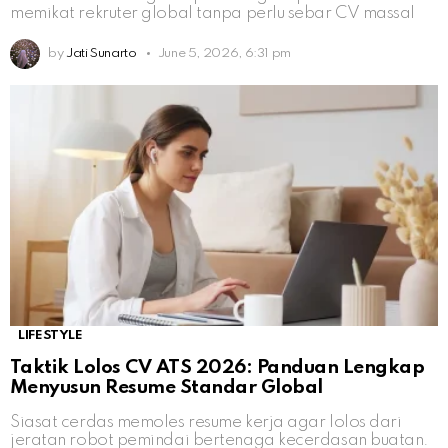
memikat rekruter global tanpa perlu sebar CV massal
by
Jati Sunarto
June 5, 2026, 6:31 pm
LIFESTYLE
Taktik Lolos CV ATS 2026: Panduan Lengkap
Menyusun Resume Standar Global
Siasat cerdas memoles resume kerja agar lolos dari
jeratan robot pemindai bertenaga kecerdasan buatan.