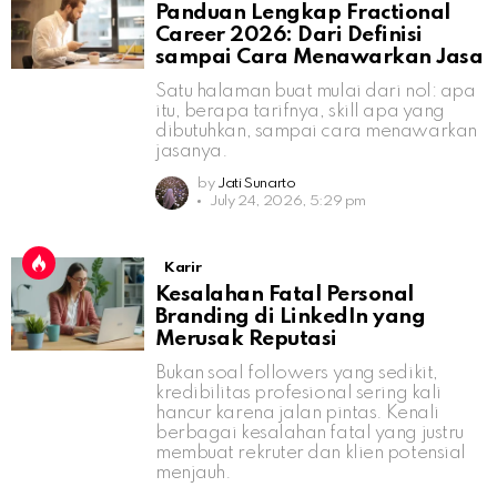
Panduan Lengkap Fractional
Career 2026: Dari Definisi
sampai Cara Menawarkan Jasa
Satu halaman buat mulai dari nol: apa
itu, berapa tarifnya, skill apa yang
dibutuhkan, sampai cara menawarkan
jasanya.
by
Jati Sunarto
July 24, 2026, 5:29 pm
Karir
Kesalahan Fatal Personal
Branding di LinkedIn yang
Merusak Reputasi
Bukan soal followers yang sedikit,
kredibilitas profesional sering kali
hancur karena jalan pintas. Kenali
berbagai kesalahan fatal yang justru
membuat rekruter dan klien potensial
menjauh.