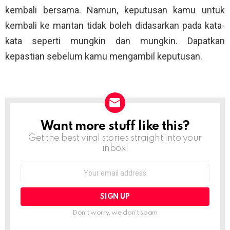
kembali bersama. Namun, keputusan kamu untuk
kembali ke mantan tidak boleh didasarkan pada kata-
kata seperti mungkin dan mungkin. Dapatkan
kepastian sebelum kamu mengambil keputusan.
Want more stuff like this?
NEWSLETTER
Get the best viral stories straight into your
inbox!
Email
address:
Don't worry, we don't spam