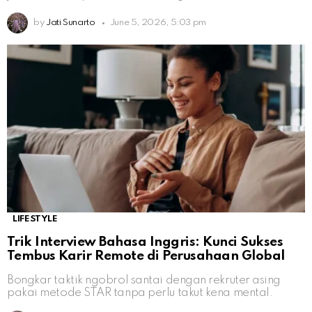
by
Jati Sunarto
June 5, 2026, 5:03 pm
LIFESTYLE
Trik Interview Bahasa Inggris: Kunci Sukses
Tembus Karir Remote di Perusahaan Global
Bongkar taktik ngobrol santai dengan rekruter asing
pakai metode STAR tanpa perlu takut kena mental.