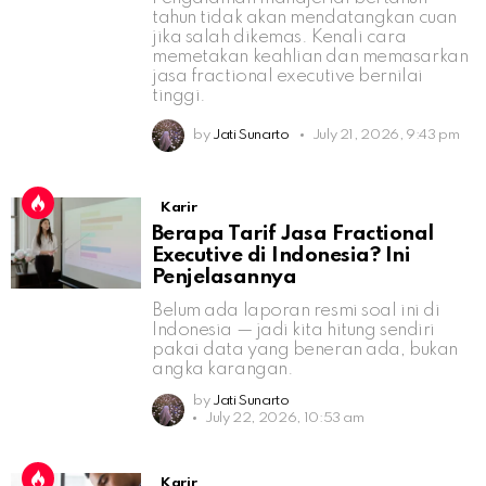
tahun tidak akan mendatangkan cuan
jika salah dikemas. Kenali cara
memetakan keahlian dan memasarkan
jasa fractional executive bernilai
tinggi.
by
Jati Sunarto
July 21, 2026, 9:43 pm
Karir
Berapa Tarif Jasa Fractional
Executive di Indonesia? Ini
Penjelasannya
Belum ada laporan resmi soal ini di
Indonesia — jadi kita hitung sendiri
pakai data yang beneran ada, bukan
angka karangan.
by
Jati Sunarto
July 22, 2026, 10:53 am
Karir