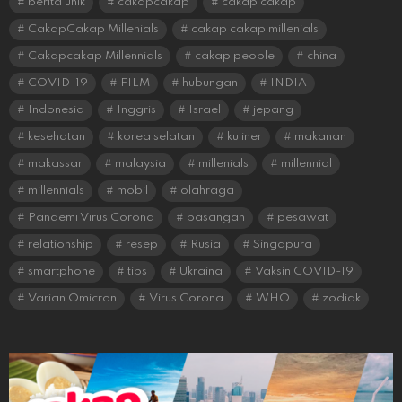
berita unik
cakapcakap
cakap cakap
CakapCakap Millenials
cakap cakap millenials
Cakapcakap Millennials
cakap people
china
COVID-19
FILM
hubungan
INDIA
Indonesia
Inggris
Israel
jepang
kesehatan
korea selatan
kuliner
makanan
makassar
malaysia
millenials
millennial
millennials
mobil
olahraga
Pandemi Virus Corona
pasangan
pesawat
relationship
resep
Rusia
Singapura
smartphone
tips
Ukraina
Vaksin COVID-19
Varian Omicron
Virus Corona
WHO
zodiak