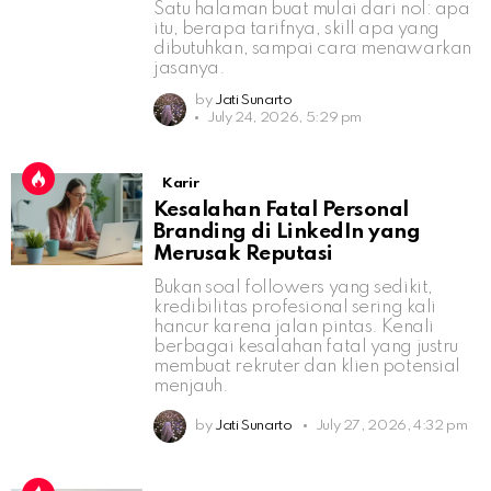
Satu halaman buat mulai dari nol: apa
itu, berapa tarifnya, skill apa yang
dibutuhkan, sampai cara menawarkan
jasanya.
by
Jati Sunarto
July 24, 2026, 5:29 pm
Karir
Kesalahan Fatal Personal
Branding di LinkedIn yang
Merusak Reputasi
Bukan soal followers yang sedikit,
kredibilitas profesional sering kali
hancur karena jalan pintas. Kenali
berbagai kesalahan fatal yang justru
membuat rekruter dan klien potensial
menjauh.
by
Jati Sunarto
July 27, 2026, 4:32 pm