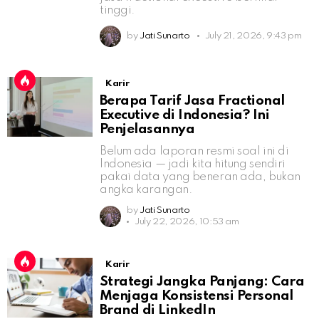
tinggi.
by
Jati Sunarto
July 21, 2026, 9:43 pm
Karir
Berapa Tarif Jasa Fractional
Executive di Indonesia? Ini
Penjelasannya
Belum ada laporan resmi soal ini di
Indonesia — jadi kita hitung sendiri
pakai data yang beneran ada, bukan
angka karangan.
by
Jati Sunarto
July 22, 2026, 10:53 am
Karir
Strategi Jangka Panjang: Cara
Menjaga Konsistensi Personal
Brand di LinkedIn