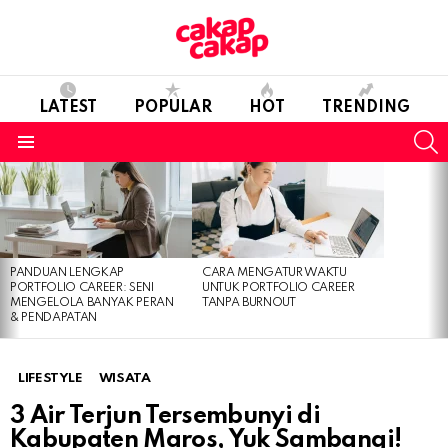
LATEST
POPULAR
HOT
TRENDING
S
Menu
LATEST
STORIES
PANDUAN LENGKAP
CARA MENGATUR WAKTU
PORTFOLIO CAREER: SENI
UNTUK PORTFOLIO CAREER
MENGELOLA BANYAK PERAN
TANPA BURNOUT
& PENDAPATAN
LIFESTYLE
WISATA
3 Air Terjun Tersembunyi di
Kabupaten Maros, Yuk Sambangi!