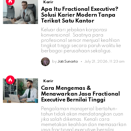
Karir
Apa Itu Fractional Executive?
Solusi Karier Modern Tanpa
Terikat Satu Kantor
Keluar dari jebakan korporasi
konvensional. Saatnya para
profesional senior menjual keahlian
tingkat tinggi secara paruh waktu ke
berbagai perusahaan sekaligus.
by
Jati Sunarto
July 21, 2026, 11:23 am
Karir
Cara Mengemas &
Menawarkan Jasa Fractional
Executive Bernilai Tinggi
Pengalaman manajerial bertahun-
tahun tidak akan mendatangkan cuan
jika salah dikemas. Kenali cara
memetakan keahlian dan memasarkan
jasa fractional executive bernilai