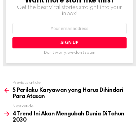
Want more stuff like this?
NEWSLETTER
Get the best viral stories straight into your
inbox!
Email
address:
Don't worry, we don't spam
Previous article
See
more
5 Perilaku Karyawan yang Harus Dihindari
Para Atasan
Next article
4 Trend Ini Akan Mengubah Dunia Di Tahun
2030