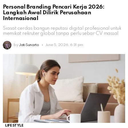
Personal Branding Pencari Kerja 2026:
Langkah Awal Dilirik Perusahaan
Internasional
Siasat cerdas bangun reputasi digital profesional untuk
memikat rekruter global tanpa perlu sebar CV massal
by
Jati Sunarto
June 5, 2026, 6:31 pm
LIFESTYLE