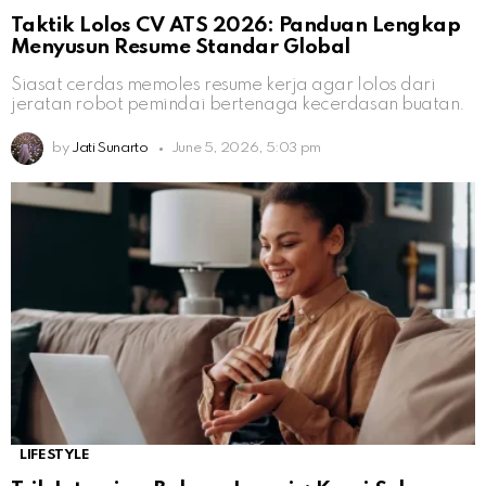
Taktik Lolos CV ATS 2026: Panduan Lengkap
Menyusun Resume Standar Global
Siasat cerdas memoles resume kerja agar lolos dari
jeratan robot pemindai bertenaga kecerdasan buatan.
by
Jati Sunarto
June 5, 2026, 5:03 pm
LIFESTYLE