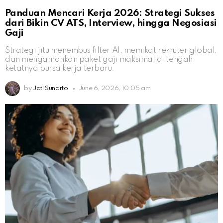
Panduan Mencari Kerja 2026: Strategi Sukses
dari Bikin CV ATS, Interview, hingga Negosiasi
Gaji
Strategi jitu menembus filter AI, memikat rekruter global,
dan mengamankan paket gaji maksimal di tengah
ketatnya bursa kerja terbaru.
by
Jati Sunarto
June 6, 2026, 10:05 am