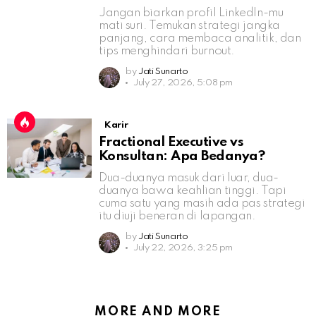
Jangan biarkan profil LinkedIn-mu
mati suri. Temukan strategi jangka
panjang, cara membaca analitik, dan
tips menghindari burnout.
by
Jati Sunarto
July 27, 2026, 5:08 pm
Karir
Fractional Executive vs
Konsultan: Apa Bedanya?
Dua-duanya masuk dari luar, dua-
duanya bawa keahlian tinggi. Tapi
cuma satu yang masih ada pas strategi
itu diuji beneran di lapangan.
by
Jati Sunarto
July 22, 2026, 3:25 pm
MORE AND MORE