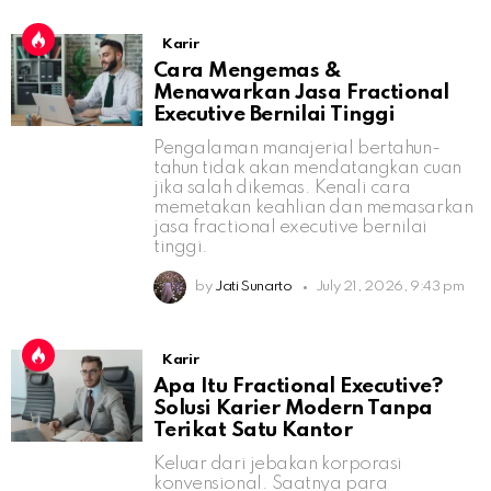
Karir
Cara Mengemas &
Menawarkan Jasa Fractional
Executive Bernilai Tinggi
Pengalaman manajerial bertahun-
tahun tidak akan mendatangkan cuan
jika salah dikemas. Kenali cara
memetakan keahlian dan memasarkan
jasa fractional executive bernilai
tinggi.
by
Jati Sunarto
July 21, 2026, 9:43 pm
Karir
Apa Itu Fractional Executive?
Solusi Karier Modern Tanpa
Terikat Satu Kantor
Keluar dari jebakan korporasi
konvensional. Saatnya para