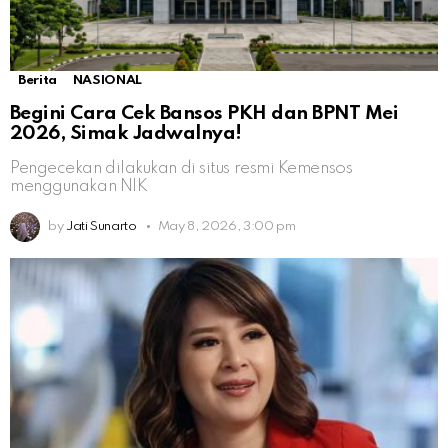
Berita
NASIONAL
Begini Cara Cek Bansos PKH dan BPNT Mei
2026, Simak Jadwalnya!
Pengecekan dilakukan di situs resmi Kemensos
menggunakan NIK
by
Jati Sunarto
May 8, 2026, 3:00 pm