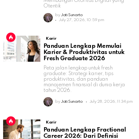
Membangun Otoritas Digital yang
Otentik
by
Jati Sunarto
July 27, 2026, 10:59 pm
Karir
Panduan Lengkap Memulai
Karier & Produktivitas untuk
Fresh Graduate 2026
Peta jalan lengkap untuk fresh
graduate: Strategi karier, tips
produktivitas, dan panduan
manajemen finansial di dunia kerja
tahun 2026.
by
Jati Sunarto
July 28, 2026, 11:34 pm
Karir
Panduan Lengkap Fractional
Career 2026: Dari Definisi