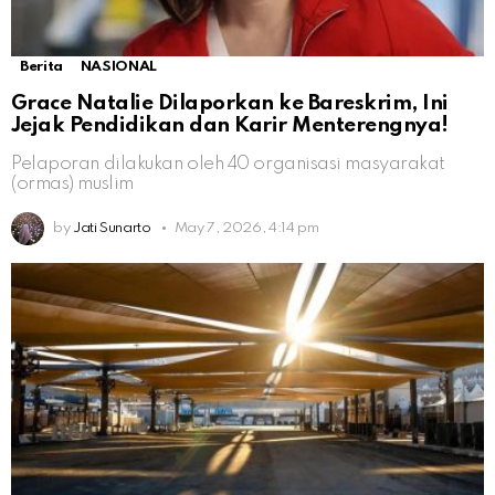
Berita
NASIONAL
Grace Natalie Dilaporkan ke Bareskrim, Ini
Jejak Pendidikan dan Karir Menterengnya!
Pelaporan dilakukan oleh 40 organisasi masyarakat
(ormas) muslim
by
Jati Sunarto
May 7, 2026, 4:14 pm