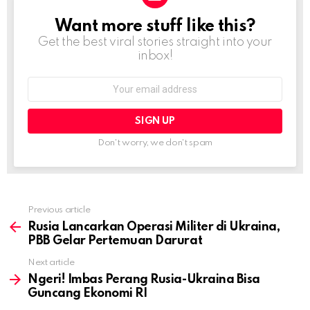
Want more stuff like this?
NEWSLETTER
Get the best viral stories straight into your
inbox!
Email
address:
Don't worry, we don't spam
Previous article
See
more
Rusia Lancarkan Operasi Militer di Ukraina,
PBB Gelar Pertemuan Darurat
Next article
Ngeri! Imbas Perang Rusia-Ukraina Bisa
Guncang Ekonomi RI