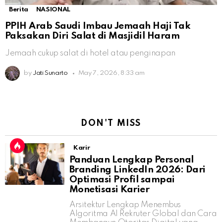
Berita
NASIONAL
PPIH Arab Saudi Imbau Jemaah Haji Tak
Paksakan Diri Salat di Masjidil Haram
Jemaah cukup salat di hotel atau penginapan
by
Jati Sunarto
May 7, 2026, 8:33 am
DON'T MISS
Karir
Panduan Lengkap Personal
Branding LinkedIn 2026: Dari
Optimasi Profil sampai
Monetisasi Karier
Arsitektur Lengkap Menembus
Algoritma AI Rekruter Global dan Cara