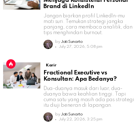
Menjaga Konsistensi Personal
Brand di LinkedIn
Jangan biarkan profil LinkedIn-mu
mati suri. Temukan strategi jangka
panjang, cara membaca analitik, dan
tips menghindari burnout.
by
Jati Sunarto
July 27, 2026, 5:08 pm
Karir
Fractional Executive vs
Konsultan: Apa Bedanya?
Dua-duanya masuk dari luar, dua-
duanya bawa keahlian tinggi. Tapi
cuma satu yang masih ada pas strategi
itu diuji beneran di lapangan.
by
Jati Sunarto
July 22, 2026, 3:25 pm