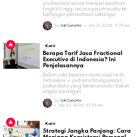
profesional senior menjual keahlian
tingkat tinggi secara paruh waktu ke
berbagai perusahaan sekaligus.
by
Jati Sunarto
July 21, 2026, 11:23 am
Karir
Berapa Tarif Jasa Fractional
Executive di Indonesia? Ini
Penjelasannya
Belum ada laporan resmi soal ini di
Indonesia — jadi kita hitung sendiri
pakai data yang beneran ada, bukan
angka karangan.
by
Jati Sunarto
July 22, 2026, 10:53 am
Karir
Strategi Jangka Panjang: Cara