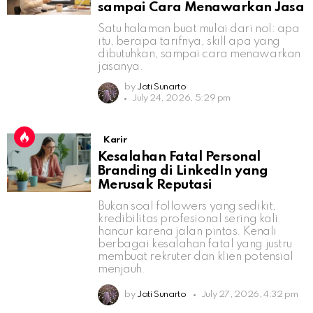
sampai Cara Menawarkan Jasa
Satu halaman buat mulai dari nol: apa
itu, berapa tarifnya, skill apa yang
dibutuhkan, sampai cara menawarkan
jasanya.
by
Jati Sunarto
July 24, 2026, 5:29 pm
Karir
Kesalahan Fatal Personal
Branding di LinkedIn yang
Merusak Reputasi
Bukan soal followers yang sedikit,
kredibilitas profesional sering kali
hancur karena jalan pintas. Kenali
berbagai kesalahan fatal yang justru
membuat rekruter dan klien potensial
menjauh.
by
Jati Sunarto
July 27, 2026, 4:32 pm