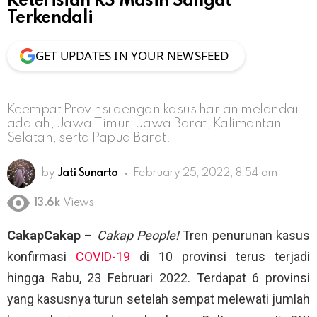
Keterisian RS Masih Sangat
Terkendali
GET UPDATES IN YOUR NEWSFEED
Keempat Provinsi dengan kasus harian melandai
adalah, Jawa Timur, Jawa Barat, Kalimantan
Selatan, serta Papua Barat.
by
Jati Sunarto
February 25, 2022, 8:54 am
13.6k
Views
CakapCakap
–
Cakap People!
Tren penurunan kasus
konfirmasi
COVID-19
di 10 provinsi terus terjadi
hingga Rabu, 23 Februari 2022. Terdapat 6 provinsi
yang kasusnya turun setelah sempat melewati jumlah