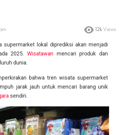
 am
12k
Views
 supermarket lokal diprediksi akan menjadi
pada 2025.
Wisatawan
mencari produk dan
luruh dunia.
mperkirakan bahwa tren wisata supermarket
puh jarak jauh untuk mencari barang unik
gara
sendiri.