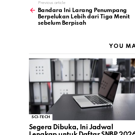
Previous article
See
more
Bandara Ini Larang Penumpang
Berpelukan Lebih dari Tiga Menit
sebelum Berpisah
YOU MA
SCI-TECH
Segera Dibuka, Ini Jadwal
Lengkap untuk Daftar SNBP 202