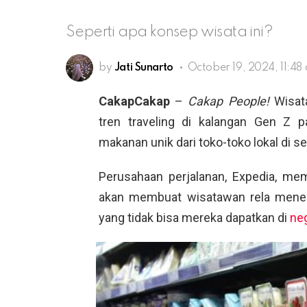
Seperti apa konsep wisata ini?
by
Jati Sunarto
October 19, 2024, 11:48
CakapCakap
–
Cakap People!
Wisata
tren traveling di kalangan Gen Z 
makanan unik dari toko-toko lokal di se
Perusahaan perjalanan, Expedia, me
akan membuat wisatawan rela menem
yang tidak bisa mereka dapatkan di
ne