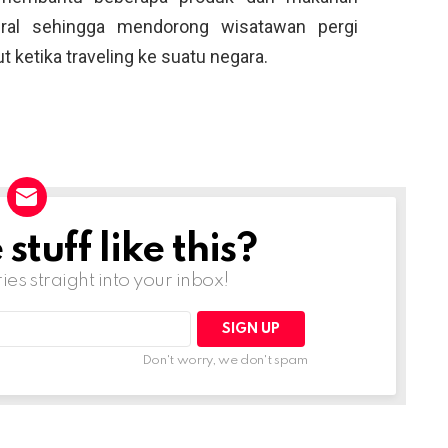
iral sehingga mendorong wisatawan pergi
ketika traveling ke suatu negara.
tuff like this?
ries straight into your inbox!
Don't worry, we don't spam