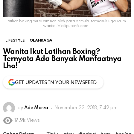
Latihan boxing mulai diminati oleh para pemula, termasuk juga kaum
wanita. Via liputan6.com
LIFESTYLE
OLAHRAGA
Wanita Ikut Latihan Boxing?
Ternyata Ada Banyak Manfaatnya
Lho!
GET UPDATES IN YOUR NEWSFEED
by
Ade Marza
November 22, 2018, 7:42 pm
17.9k
Views