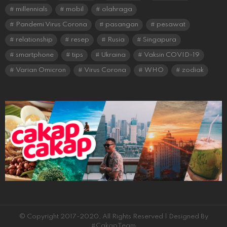
millennials
mobil
olahraga
Pandemi Virus Corona
pasangan
pesawat
relationship
resep
Rusia
Singapura
smartphone
tips
Ukraina
Vaksin COVID-19
Varian Omicron
Virus Corona
WHO
zodiak
© Copyright 2017-2020, All Rights Reserved | Designed By
#CakapTeam