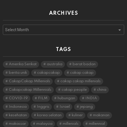
ARCHIVES
Archives
TAGS
Amerika Serikat
australia
berat badan
berita unik
cakapcakap
cakap cakap
CakapCakap Millenials
cakap cakap millenials
Cakapcakap Millennials
cakap people
china
COVID-19
FILM
hubungan
INDIA
Indonesia
Inggris
Israel
jepang
kesehatan
korea selatan
kuliner
makanan
makassar
malaysia
millenials
millennial