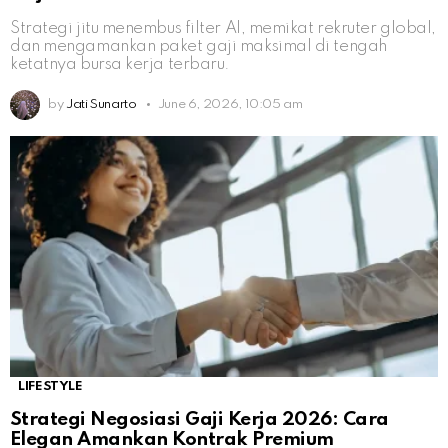
Strategi jitu menembus filter AI, memikat rekruter global,
dan mengamankan paket gaji maksimal di tengah
ketatnya bursa kerja terbaru.
by
Jati Sunarto
June 6, 2026, 10:05 am
LIFESTYLE
Strategi Negosiasi Gaji Kerja 2026: Cara
Elegan Amankan Kontrak Premium