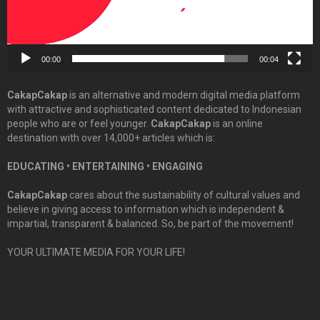
00:00
00:04
CakapCakap
is an alternative and modern digital media platform
with attractive and sophisticated content dedicated to Indonesian
people who are or feel younger.
CakapCakap
is an online
destination with over 14,000+ articles which is:
EDUCATING • ENTERTAINING • ENGAGING
CakapCakap
cares about the sustainability of cultural values and
believe in giving access to information which is independent &
impartial, transparent & balanced. So, be part of the movement!
YOUR ULTIMATE MEDIA FOR YOUR LIFE!