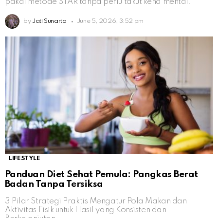
pakai metode STAR tanpa perlu takut kena mental.
by
Jati Sunarto
June 5, 2026, 3:52 pm
LIFESTYLE
Panduan Diet Sehat Pemula: Pangkas Berat
Badan Tanpa Tersiksa
3 Pilar Strategi Praktis Mengatur Pola Makan dan
Aktivitas Fisik untuk Hasil yang Konsisten dan