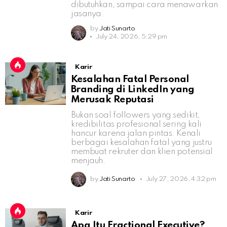
dibutuhkan, sampai cara menawarkan
jasanya.
by
Jati Sunarto
July 24, 2026, 5:29 pm
Karir
Kesalahan Fatal Personal
Branding di LinkedIn yang
Merusak Reputasi
Bukan soal followers yang sedikit,
kredibilitas profesional sering kali
hancur karena jalan pintas. Kenali
berbagai kesalahan fatal yang justru
membuat rekruter dan klien potensial
menjauh.
by
Jati Sunarto
July 27, 2026, 4:32 pm
Karir
Apa Itu Fractional Executive?