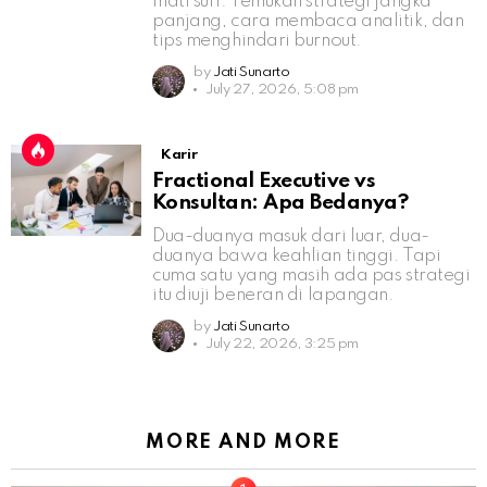
mati suri. Temukan strategi jangka
panjang, cara membaca analitik, dan
tips menghindari burnout.
by
Jati Sunarto
July 27, 2026, 5:08 pm
Karir
Fractional Executive vs
Konsultan: Apa Bedanya?
Dua-duanya masuk dari luar, dua-
duanya bawa keahlian tinggi. Tapi
cuma satu yang masih ada pas strategi
itu diuji beneran di lapangan.
by
Jati Sunarto
July 22, 2026, 3:25 pm
MORE AND MORE