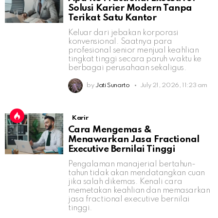
Solusi Karier Modern Tanpa
Terikat Satu Kantor
Keluar dari jebakan korporasi
konvensional. Saatnya para
profesional senior menjual keahlian
tingkat tinggi secara paruh waktu ke
berbagai perusahaan sekaligus.
by
Jati Sunarto
July 21, 2026, 11:23 am
Karir
Cara Mengemas &
Menawarkan Jasa Fractional
Executive Bernilai Tinggi
Pengalaman manajerial bertahun-
tahun tidak akan mendatangkan cuan
jika salah dikemas. Kenali cara
memetakan keahlian dan memasarkan
jasa fractional executive bernilai
tinggi.