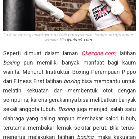
Latihan boxing mulai diminati oleh para pemula, termasuk juga kaum
wanita. Via
liputan6.com
Seperti dimuat dalam laman
Okezone.com
, latihan
boxing
pun memiliki banyak manfaat bagi kaum
wanita. Menurut Instruktur Boxing Perempuan Pippo
dari Fitness First latihan
boxing
bisa membantu untuk
melatih kekuatan dan membentuk otot dengan
sempurna, karena gerakannya bisa melibatkan banyak
sekali anggota tubuh.
Boxing
juga menjadi salah satu
olahraga yang paling ampuh membakar kalori tubuh,
terutama membakar lemak sekitar perut. Bila terus-
menerus melakukan latihan
boxing
, maka kekuatan