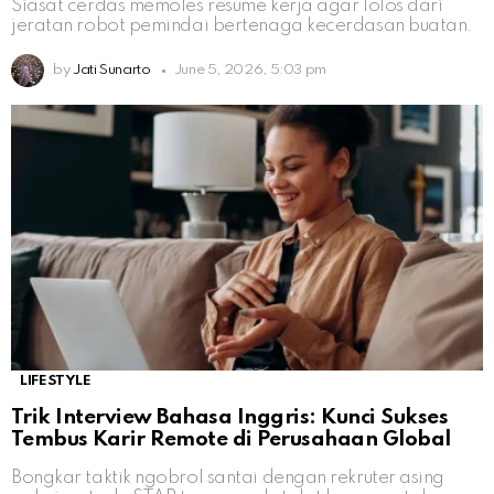
Siasat cerdas memoles resume kerja agar lolos dari
jeratan robot pemindai bertenaga kecerdasan buatan.
by
Jati Sunarto
June 5, 2026, 5:03 pm
LIFESTYLE
Trik Interview Bahasa Inggris: Kunci Sukses
Tembus Karir Remote di Perusahaan Global
Bongkar taktik ngobrol santai dengan rekruter asing