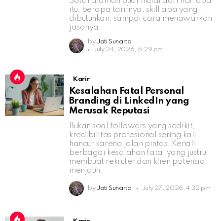
Satu halaman buat mulai dari nol: apa
itu, berapa tarifnya, skill apa yang
dibutuhkan, sampai cara menawarkan
jasanya.
by
Jati Sunarto
July 24, 2026, 5:29 pm
Karir
Kesalahan Fatal Personal
Branding di LinkedIn yang
Merusak Reputasi
Bukan soal followers yang sedikit,
kredibilitas profesional sering kali
hancur karena jalan pintas. Kenali
berbagai kesalahan fatal yang justru
membuat rekruter dan klien potensial
menjauh.
by
Jati Sunarto
July 27, 2026, 4:32 pm