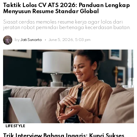
Taktik Lolos CV ATS 2026: Panduan Lengkap
Menyusun Resume Standar Global
Siasat cerdas memoles resume kerja agar lolos dari
jeratan robot pemindai bertenaga kecerdasan buatan.
by
Jati Sunarto
June 5, 2026, 5:03 pm
LIFESTYLE
Trik Interview Bahasa Inggris: Kunci Sukses