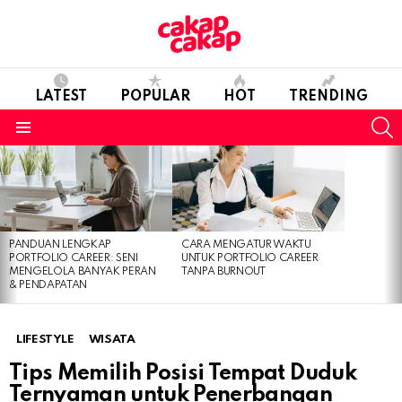
LATEST
POPULAR
HOT
TRENDING
S
Menu
LATEST
STORIES
PANDUAN LENGKAP
CARA MENGATUR WAKTU
PORTFOLIO CAREER: SENI
UNTUK PORTFOLIO CAREER
MENGELOLA BANYAK PERAN
TANPA BURNOUT
& PENDAPATAN
LIFESTYLE
WISATA
Tips Memilih Posisi Tempat Duduk
Ternyaman untuk Penerbangan