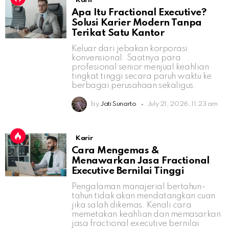
Karir
Apa Itu Fractional Executive?
Solusi Karier Modern Tanpa
Terikat Satu Kantor
Keluar dari jebakan korporasi
konvensional. Saatnya para
profesional senior menjual keahlian
tingkat tinggi secara paruh waktu ke
berbagai perusahaan sekaligus.
by
Jati Sunarto
July 21, 2026, 11:23 am
Karir
Cara Mengemas &
Menawarkan Jasa Fractional
Executive Bernilai Tinggi
Pengalaman manajerial bertahun-
tahun tidak akan mendatangkan cuan
jika salah dikemas. Kenali cara
memetakan keahlian dan memasarkan
jasa fractional executive bernilai