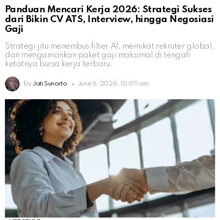
Panduan Mencari Kerja 2026: Strategi Sukses
dari Bikin CV ATS, Interview, hingga Negosiasi
Gaji
Strategi jitu menembus filter AI, memikat rekruter global,
dan mengamankan paket gaji maksimal di tengah
ketatnya bursa kerja terbaru.
by
Jati Sunarto
June 6, 2026, 10:05 am