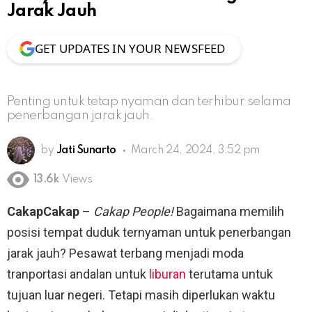
Jarak Jauh
GET UPDATES IN YOUR NEWSFEED
Penting untuk tetap nyaman dan terhibur selama
penerbangan jarak jauh.
by
Jati Sunarto
March 24, 2024, 3:52 pm
13.6k
Views
CakapCakap
–
Cakap People!
Bagaimana memilih
posisi tempat duduk ternyaman untuk penerbangan
jarak jauh? Pesawat terbang menjadi moda
tranportasi andalan untuk
liburan
terutama untuk
tujuan luar negeri. Tetapi masih diperlukan waktu