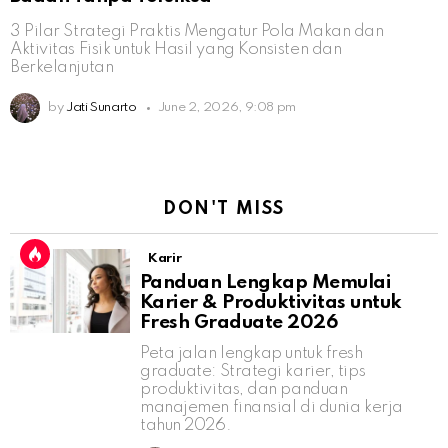
3 Pilar Strategi Praktis Mengatur Pola Makan dan
Aktivitas Fisik untuk Hasil yang Konsisten dan
Berkelanjutan
by
Jati Sunarto
June 2, 2026, 9:08 pm
DON'T MISS
Karir
Panduan Lengkap Memulai
Karier & Produktivitas untuk
Fresh Graduate 2026
Peta jalan lengkap untuk fresh
graduate: Strategi karier, tips
produktivitas, dan panduan
manajemen finansial di dunia kerja
tahun 2026.