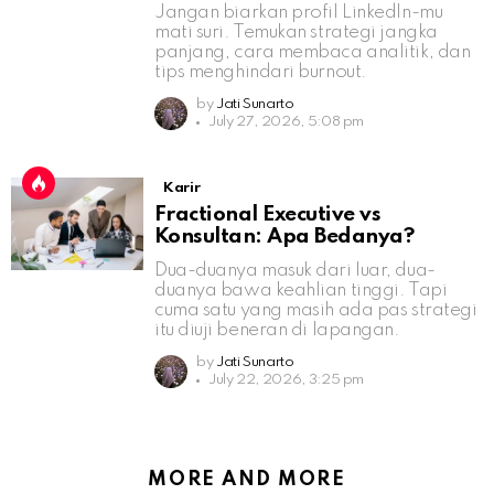
Jangan biarkan profil LinkedIn-mu
mati suri. Temukan strategi jangka
panjang, cara membaca analitik, dan
tips menghindari burnout.
by
Jati Sunarto
July 27, 2026, 5:08 pm
Karir
Fractional Executive vs
Konsultan: Apa Bedanya?
Dua-duanya masuk dari luar, dua-
duanya bawa keahlian tinggi. Tapi
cuma satu yang masih ada pas strategi
itu diuji beneran di lapangan.
by
Jati Sunarto
July 22, 2026, 3:25 pm
MORE AND MORE