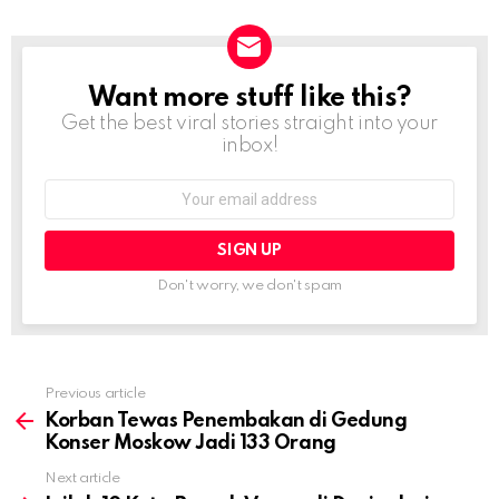
Want more stuff like this?
NEWSLETTER
Get the best viral stories straight into your
inbox!
Email
address:
Don't worry, we don't spam
Previous article
See
more
Korban Tewas Penembakan di Gedung
Konser Moskow Jadi 133 Orang
Next article