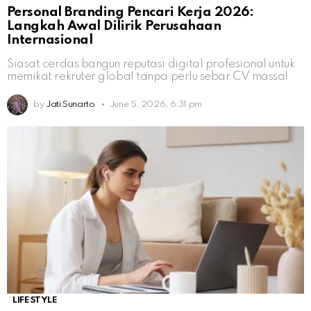
Personal Branding Pencari Kerja 2026:
Langkah Awal Dilirik Perusahaan
Internasional
Siasat cerdas bangun reputasi digital profesional untuk
memikat rekruter global tanpa perlu sebar CV massal
by
Jati Sunarto
June 5, 2026, 6:31 pm
LIFESTYLE