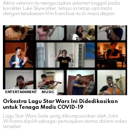
Aktor veteran itu mengucapkan selamat tinggal pada
karakter Luke Skywalker, tetapi ia tetap optimistis
dengan kesuksesan film franchise itu di masa depan.
ENTERTAINMENT
MUSIC
Orkestra Lagu Star Wars Ini Didedikasikan
untuk Tenaga Medis COVID-19
Lagu Star Wars Suite yang dikomposisikan oleh John
Williams dipilih sebagai pertunjukan utama dalam video
tersebut.