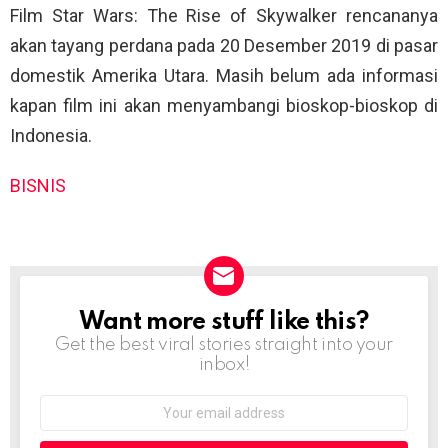
Film Star Wars: The Rise of Skywalker rencananya
akan tayang perdana pada 20 Desember 2019 di pasar
domestik Amerika Utara. Masih belum ada informasi
kapan film ini akan menyambangi bioskop-bioskop di
Indonesia.
BISNIS
Want more stuff like this?
NEWSLETTER
Get the best viral stories straight into your
inbox!
Email
address: