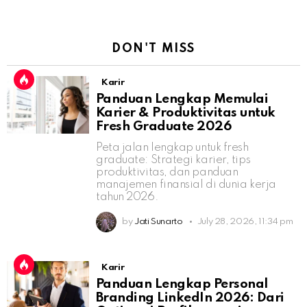
DON'T MISS
Karir
Panduan Lengkap Memulai
Karier & Produktivitas untuk
Fresh Graduate 2026
Peta jalan lengkap untuk fresh
graduate: Strategi karier, tips
produktivitas, dan panduan
manajemen finansial di dunia kerja
tahun 2026.
by
Jati Sunarto
July 28, 2026, 11:34 pm
Karir
Panduan Lengkap Personal
Branding LinkedIn 2026: Dari