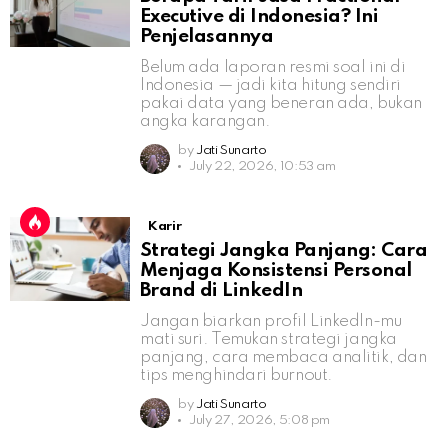
Executive di Indonesia? Ini
Penjelasannya
Belum ada laporan resmi soal ini di
Indonesia — jadi kita hitung sendiri
pakai data yang beneran ada, bukan
angka karangan.
by
Jati Sunarto
July 22, 2026, 10:53 am
Karir
Strategi Jangka Panjang: Cara
Menjaga Konsistensi Personal
Brand di LinkedIn
Jangan biarkan profil LinkedIn-mu
mati suri. Temukan strategi jangka
panjang, cara membaca analitik, dan
tips menghindari burnout.
by
Jati Sunarto
July 27, 2026, 5:08 pm