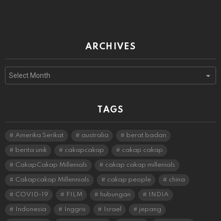
ARCHIVES
Archives
TAGS
Amerika Serikat
australia
berat badan
berita unik
cakapcakap
cakap cakap
CakapCakap Millenials
cakap cakap millenials
Cakapcakap Millennials
cakap people
china
COVID-19
FILM
hubungan
INDIA
Indonesia
Inggris
Israel
jepang