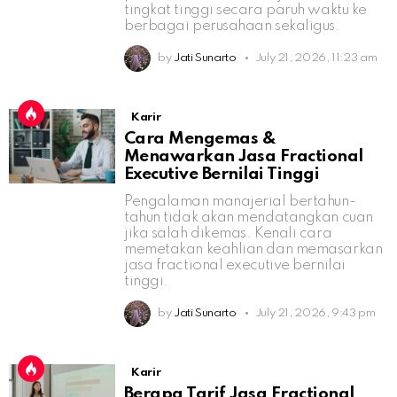
tingkat tinggi secara paruh waktu ke
berbagai perusahaan sekaligus.
by
Jati Sunarto
July 21, 2026, 11:23 am
Karir
Cara Mengemas &
Menawarkan Jasa Fractional
Executive Bernilai Tinggi
Pengalaman manajerial bertahun-
tahun tidak akan mendatangkan cuan
jika salah dikemas. Kenali cara
memetakan keahlian dan memasarkan
jasa fractional executive bernilai
tinggi.
by
Jati Sunarto
July 21, 2026, 9:43 pm
Karir
Berapa Tarif Jasa Fractional