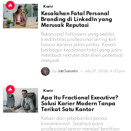
Karir
Kesalahan Fatal Personal
Branding di LinkedIn yang
Merusak Reputasi
Bukan soal followers yang sedikit,
kredibilitas profesional sering kali
hancur karena jalan pintas. Kenali
berbagai kesalahan fatal yang justru
membuat rekruter dan klien potensial
menjauh.
by
Jati Sunarto
July 27, 2026, 4:32 pm
Karir
Apa Itu Fractional Executive?
Solusi Karier Modern Tanpa
Terikat Satu Kantor
Keluar dari jebakan korporasi
konvensional. Saatnya para
profesional senior menjual keahlian