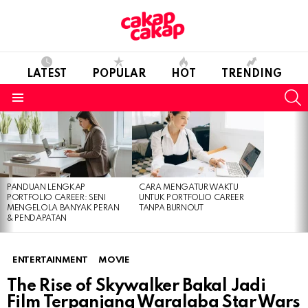
LATEST
POPULAR
HOT
TRENDING
S
Menu
LATEST
STORIES
PANDUAN LENGKAP
CARA MENGATUR WAKTU
PORTFOLIO CAREER: SENI
UNTUK PORTFOLIO CAREER
MENGELOLA BANYAK PERAN
TANPA BURNOUT
& PENDAPATAN
ENTERTAINMENT
MOVIE
The Rise of Skywalker Bakal Jadi
Film Terpanjang Waralaba Star Wars