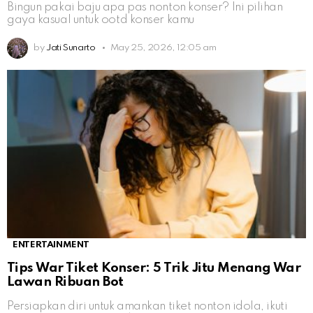
Bingun pakai baju apa pas nonton konser? Ini pilihan
gaya kasual untuk ootd konser kamu
by
Jati Sunarto
May 25, 2026, 12:05 am
ENTERTAINMENT
Tips War Tiket Konser: 5 Trik Jitu Menang War
Lawan Ribuan Bot
Persiapkan diri untuk amankan tiket nonton idola, ikuti