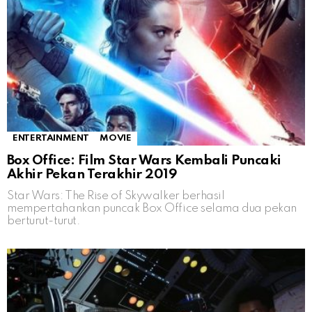
ENTERTAINMENT
MOVIE
Box Office: Film Star Wars Kembali Puncaki
Akhir Pekan Terakhir 2019
Star Wars: The Rise of Skywalker berhasil
mempertahankan puncak Box Office selama dua pekan
berturut-turut.