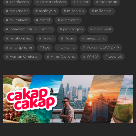
kesehatan
korea selatan
kuliner
makanan
makassar
malaysia
millenials
millennial
millennials
mobil
olahraga
Pandemi Virus Corona
pasangan
pesawat
relationship
resep
Rusia
Singapura
smartphone
tips
Ukraina
Vaksin COVID-19
Varian Omicron
Virus Corona
WHO
zodiak