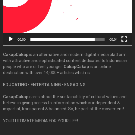
00:00
00:04
CakapCakap
is an alternative and modern digital media platform
with attractive and sophisticated content dedicated to Indonesian
people who are or feel younger.
CakapCakap
is an online
destination with over 14,000+ articles which is:
EDUCATING • ENTERTAINING • ENGAGING
CakapCakap
cares about the sustainability of cultural values and
believe in giving access to information which is independent &
impartial, transparent & balanced. So, be part of the movement!
YOUR ULTIMATE MEDIA FOR YOUR LIFE!