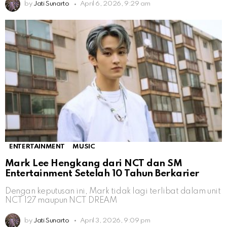
by
Jati Sunarto
April 6, 2026, 9:29 am
ENTERTAINMENT
MUSIC
Mark Lee Hengkang dari NCT dan SM
Entertainment Setelah 10 Tahun Berkarier
Dengan keputusan ini, Mark tidak lagi terlibat dalam unit
NCT 127 maupun NCT DREAM
by
Jati Sunarto
April 3, 2026, 9:09 pm