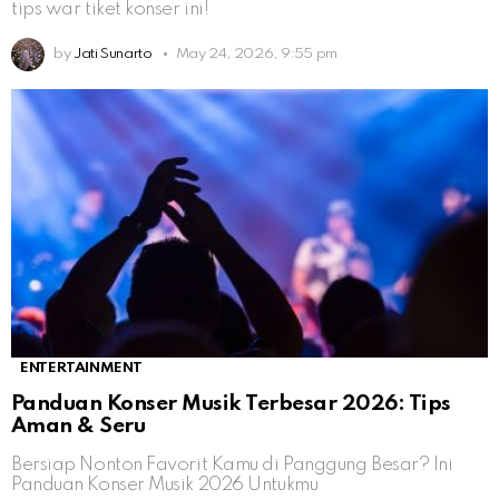
tips war tiket konser ini!
by
Jati Sunarto
May 24, 2026, 9:55 pm
ENTERTAINMENT
Panduan Konser Musik Terbesar 2026: Tips
Aman & Seru
Bersiap Nonton Favorit Kamu di Panggung Besar? Ini
Panduan Konser Musik 2026 Untukmu