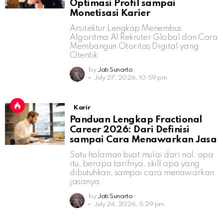
Optimasi Profil sampai
Monetisasi Karier
Arsitektur Lengkap Menembus
Algoritma AI Rekruter Global dan Cara
Membangun Otoritas Digital yang
Otentik
by
Jati Sunarto
July 27, 2026, 10:59 pm
Karir
Panduan Lengkap Fractional
Career 2026: Dari Definisi
sampai Cara Menawarkan Jasa
Satu halaman buat mulai dari nol: apa
itu, berapa tarifnya, skill apa yang
dibutuhkan, sampai cara menawarkan
jasanya.
by
Jati Sunarto
July 24, 2026, 5:29 pm