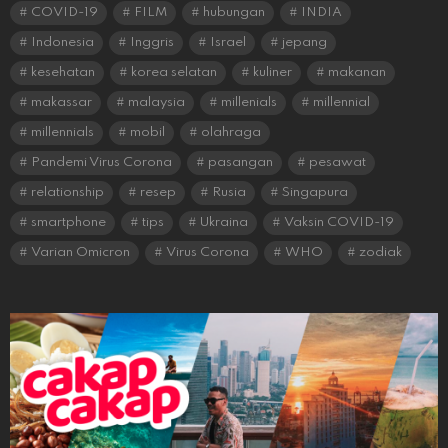
COVID-19
FILM
hubungan
INDIA
Indonesia
Inggris
Israel
jepang
kesehatan
korea selatan
kuliner
makanan
makassar
malaysia
millenials
millennial
millennials
mobil
olahraga
Pandemi Virus Corona
pasangan
pesawat
relationship
resep
Rusia
Singapura
smartphone
tips
Ukraina
Vaksin COVID-19
Varian Omicron
Virus Corona
WHO
zodiak