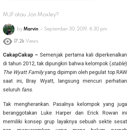
MJF atau Jon Moxley?
by
Marvin
September 30, 2019, 6:30 pm
17.2k
Views
CakapCakap –
Semenjak pertama kali diperkenalkan
di tahun 2012, tak dipungkiri bahwa kelompok (
stable
)
The Wyatt Family
yang dipimpin oleh pegulat top RAW
saat ini, Bray Wyatt, langsung mencuri perhatian
seluruh
fans
.
Tak mengherankan. Pasalnya kelompok yang juga
beranggotakan Luke Harper dan Erick Rowan ini
memiliki konsep grup layaknya sebuah sekte sesat