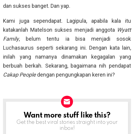
dan sukses banget. Dan yap.
Kami juga sependapat. Lagipula, apabila kala itu
katakanlah Matelson sukses menjadi anggota
Wyatt
Family
, belum tentu ia bisa menjadi sosok
Luchasaurus seperti sekarang ini. Dengan kata lain,
inilah yang namanya dinamakan kegagalan yang
berbuah berkah. Sekarang, bagaimana nih pendapat
Cakap People
dengan pengungkapan keren ini?
Want more stuff like this?
NEWSLETTER
Get the best viral stories straight into your
inbox!