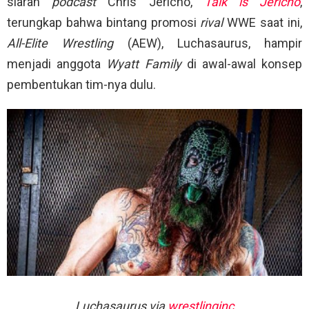
siaran
podcast
Chris Jericho,
Talk is Jericho
,
terungkap bahwa bintang promosi
rival
WWE saat ini,
All-Elite Wrestling
(AEW), Luchasaurus, hampir
menjadi anggota
Wyatt Family
di awal-awal konsep
pembentukan tim-nya dulu.
Luchasaurus via
wrestlinginc