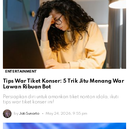
ENTERTAINMENT
Tips War Tiket Konser: 5 Trik Jitu Menang War
Lawan Ribuan Bot
Persiapkan diri untuk amankan tiket nonton idola, ikuti
tips war tiket konser ini!
by
Jati Sunarto
May 24, 2026, 9:55 pm