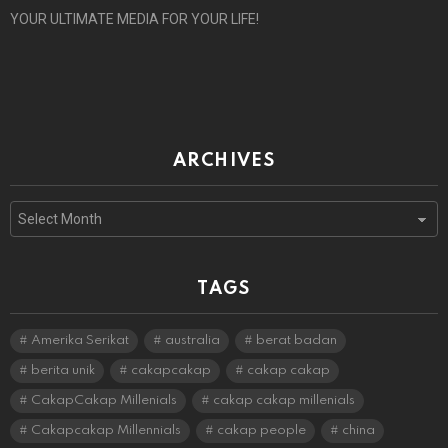
YOUR ULTIMATE MEDIA FOR YOUR LIFE!
ARCHIVES
Archives
TAGS
Amerika Serikat
australia
berat badan
berita unik
cakapcakap
cakap cakap
CakapCakap Millenials
cakap cakap millenials
Cakapcakap Millennials
cakap people
china