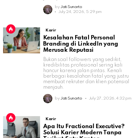
by
Jati Sunarto
July 24, 2026, 5:29 pm
Karir
Kesalahan Fatal Personal
Branding di LinkedIn yang
Merusak Reputasi
Bukan soal followers yang sedikit,
kredibilitas profesional sering kali
hancur karena jalan pintas. Kenali
berbagai kesalahan fatal yang justru
membuat rekruter dan klien potensial
menjauh.
by
Jati Sunarto
July 27, 2026, 4:32 pm
Karir
Apa Itu Fractional Executive?
Solusi Karier Modern Tanpa