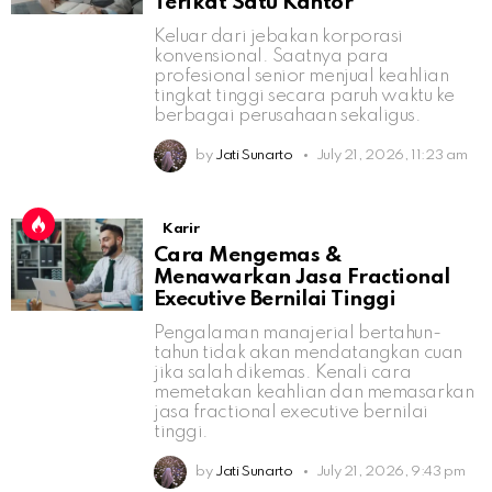
Terikat Satu Kantor
Keluar dari jebakan korporasi
konvensional. Saatnya para
profesional senior menjual keahlian
tingkat tinggi secara paruh waktu ke
berbagai perusahaan sekaligus.
by
Jati Sunarto
July 21, 2026, 11:23 am
Karir
Cara Mengemas &
Menawarkan Jasa Fractional
Executive Bernilai Tinggi
Pengalaman manajerial bertahun-
tahun tidak akan mendatangkan cuan
jika salah dikemas. Kenali cara
memetakan keahlian dan memasarkan
jasa fractional executive bernilai
tinggi.
by
Jati Sunarto
July 21, 2026, 9:43 pm