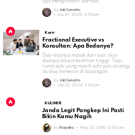
tips menghindari burnout.
by
Jati Sunarto
July 27, 2026, 5:08 pm
Karir
Fractional Executive vs
Konsultan: Apa Bedanya?
Dua-duanya masuk dari luar, dua-
duanya bawa keahlian tinggi. Tapi
cuma satu yang masih ada pas strategi
itu diuji beneran di lapangan.
by
Jati Sunarto
July 22, 2026, 3:25 pm
KULINER
Janda Legit Pangkep Ini Pasti
Bikin Kamu Nagih
by
Nayaka
May 23, 2018, 12:00 pm