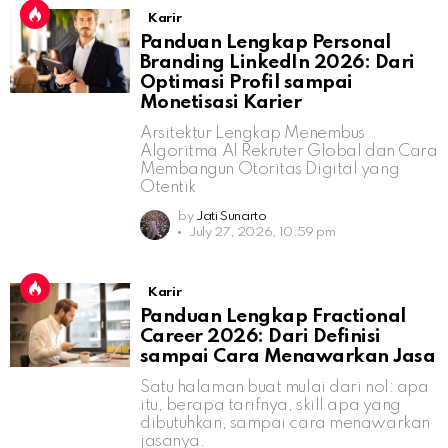
Karir
Panduan Lengkap Personal
Branding LinkedIn 2026: Dari
Optimasi Profil sampai
Monetisasi Karier
Arsitektur Lengkap Menembus
Algoritma AI Rekruter Global dan Cara
Membangun Otoritas Digital yang
Otentik
by
Jati Sunarto
July 27, 2026, 10:59 pm
Karir
Panduan Lengkap Fractional
Career 2026: Dari Definisi
sampai Cara Menawarkan Jasa
Satu halaman buat mulai dari nol: apa
itu, berapa tarifnya, skill apa yang
dibutuhkan, sampai cara menawarkan
jasanya.