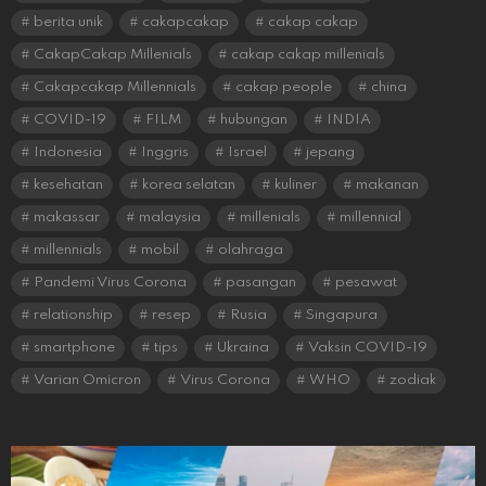
berita unik
cakapcakap
cakap cakap
CakapCakap Millenials
cakap cakap millenials
Cakapcakap Millennials
cakap people
china
COVID-19
FILM
hubungan
INDIA
Indonesia
Inggris
Israel
jepang
kesehatan
korea selatan
kuliner
makanan
makassar
malaysia
millenials
millennial
millennials
mobil
olahraga
Pandemi Virus Corona
pasangan
pesawat
relationship
resep
Rusia
Singapura
smartphone
tips
Ukraina
Vaksin COVID-19
Varian Omicron
Virus Corona
WHO
zodiak