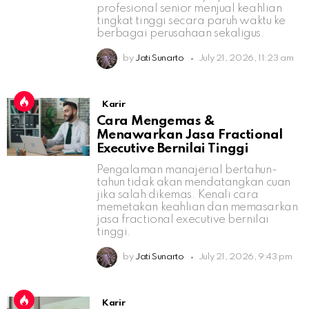
profesional senior menjual keahlian
tingkat tinggi secara paruh waktu ke
berbagai perusahaan sekaligus.
by
Jati Sunarto
July 21, 2026, 11:23 am
Karir
Cara Mengemas &
Menawarkan Jasa Fractional
Executive Bernilai Tinggi
Pengalaman manajerial bertahun-
tahun tidak akan mendatangkan cuan
jika salah dikemas. Kenali cara
memetakan keahlian dan memasarkan
jasa fractional executive bernilai
tinggi.
by
Jati Sunarto
July 21, 2026, 9:43 pm
Karir