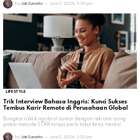
by
Jati Sunarto
June 5, 2026, 5:03 pm
LIFESTYLE
Trik Interview Bahasa Inggris: Kunci Sukses
Tembus Karir Remote di Perusahaan Global
Bongkar taktik ngobrol santai dengan rekruter asing
pakai metode STAR tanpa perlu takut kena mental.
by
Jati Sunarto
June 5, 2026, 3:52 pm