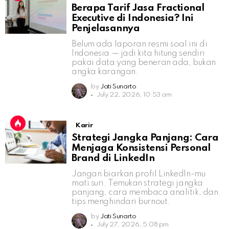
Berapa Tarif Jasa Fractional
Executive di Indonesia? Ini
Penjelasannya
Belum ada laporan resmi soal ini di
Indonesia — jadi kita hitung sendiri
pakai data yang beneran ada, bukan
angka karangan.
by
Jati Sunarto
July 22, 2026, 10:53 am
Karir
Strategi Jangka Panjang: Cara
Menjaga Konsistensi Personal
Brand di LinkedIn
Jangan biarkan profil LinkedIn-mu
mati suri. Temukan strategi jangka
panjang, cara membaca analitik, dan
tips menghindari burnout.
by
Jati Sunarto
July 27, 2026, 5:08 pm