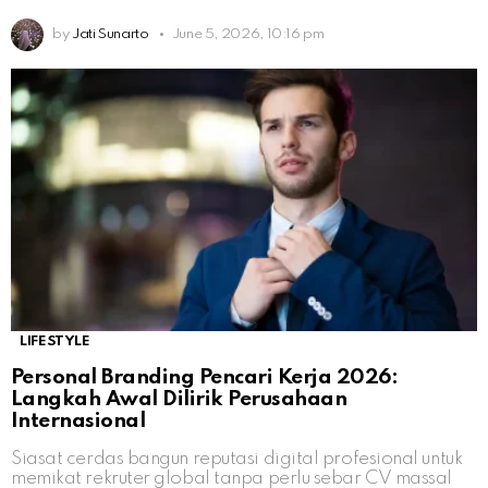
by
Jati Sunarto
June 5, 2026, 10:16 pm
LIFESTYLE
Personal Branding Pencari Kerja 2026:
Langkah Awal Dilirik Perusahaan
Internasional
Siasat cerdas bangun reputasi digital profesional untuk
memikat rekruter global tanpa perlu sebar CV massal