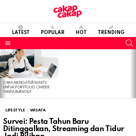
LATEST
POPULAR
HOT
TRENDING
S
Menu
LATEST
STORIES
CARA MENGATUR WAKTU
UNTUK PORTFOLIO CAREER
TANPA BURNOUT
LIFESTYLE
WISATA
Survei: Pesta Tahun Baru
Ditinggalkan, Streaming dan Tidur