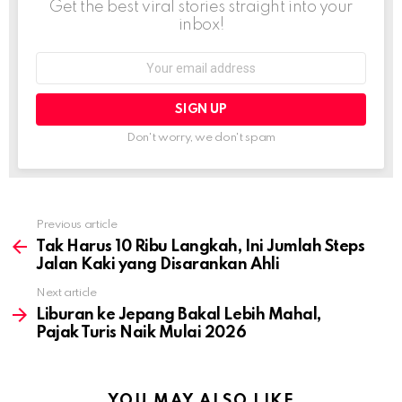
Get the best viral stories straight into your
inbox!
Email
address:
Don't worry, we don't spam
Previous article
See
more
Tak Harus 10 Ribu Langkah, Ini Jumlah Steps
Jalan Kaki yang Disarankan Ahli
Next article
Liburan ke Jepang Bakal Lebih Mahal,
Pajak Turis Naik Mulai 2026
YOU MAY ALSO LIKE