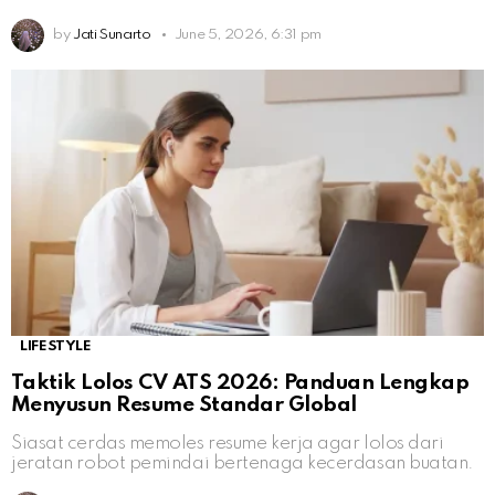
by
Jati Sunarto
June 5, 2026, 6:31 pm
LIFESTYLE
Taktik Lolos CV ATS 2026: Panduan Lengkap
Menyusun Resume Standar Global
Siasat cerdas memoles resume kerja agar lolos dari
jeratan robot pemindai bertenaga kecerdasan buatan.