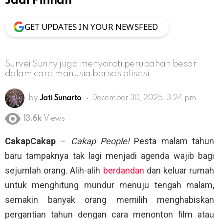
Jadi Pilihan
GET UPDATES IN YOUR NEWSFEED
Survei Sunny juga menyoroti perubahan besar
dalam cara manusia bersosialisasi
by
Jati Sunarto
December 30, 2025, 3:24 pm
13.6k
Views
CakapCakap
–
Cakap People!
Pesta malam tahun
baru tampaknya tak lagi menjadi agenda wajib bagi
sejumlah orang. Alih-alih
berdandan
dan keluar rumah
untuk menghitung mundur menuju tengah malam,
semakin banyak orang memilih menghabiskan
pergantian tahun dengan cara menonton film atau