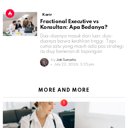
Karir
Fractional Executive vs
Konsultan: Apa Bedanya?
Dua-duanya masuk dari luar, dua-
duanya bawa keahlian tinggi. Tapi
cuma satu yang masih ada pas strategi
itu diuji beneran di lapangan.
by
Jati Sunarto
July 22, 2026, 3:25 pm
MORE AND MORE