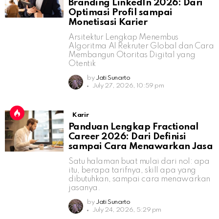
Branding LinkedIn 2026: Dari
Optimasi Profil sampai
Monetisasi Karier
Arsitektur Lengkap Menembus
Algoritma AI Rekruter Global dan Cara
Membangun Otoritas Digital yang
Otentik
by
Jati Sunarto
July 27, 2026, 10:59 pm
Karir
Panduan Lengkap Fractional
Career 2026: Dari Definisi
sampai Cara Menawarkan Jasa
Satu halaman buat mulai dari nol: apa
itu, berapa tarifnya, skill apa yang
dibutuhkan, sampai cara menawarkan
jasanya.
by
Jati Sunarto
July 24, 2026, 5:29 pm