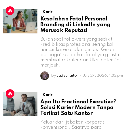
Karir
Kesalahan Fatal Personal
Branding di LinkedIn yang
Merusak Reputasi
Bukan soal followers yang sedikit,
kredibilitas profesional sering kali
hancur karena jalan pintas. Kenali
berbagai kesalahan fatal yang justru
membuat rekruter dan klien potensial
menjauh.
by
Jati Sunarto
July 27, 2026, 4:32 pm
Karir
Apa Itu Fractional Executive?
Solusi Karier Modern Tanpa
Terikat Satu Kantor
Keluar dari jebakan korporasi
konvensional. Saatnya para