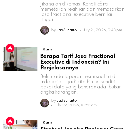
jika salah dikemas. Kenali cara
memetakan keahlian dan memasarkan
jasa fractional executive bernilai
tinggi.
by
Jati Sunarto
July 21, 2026, 9:43 pm
Karir
Berapa Tarif Jasa Fractional
Executive di Indonesia? Ini
Penjelasannya
Belum ada laporan resmi soal ini di
Indonesia — jadi kita hitung sendiri
pakai data yang beneran ada, bukan
angka karangan.
by
Jati Sunarto
July 22, 2026, 10:53 am
Karir