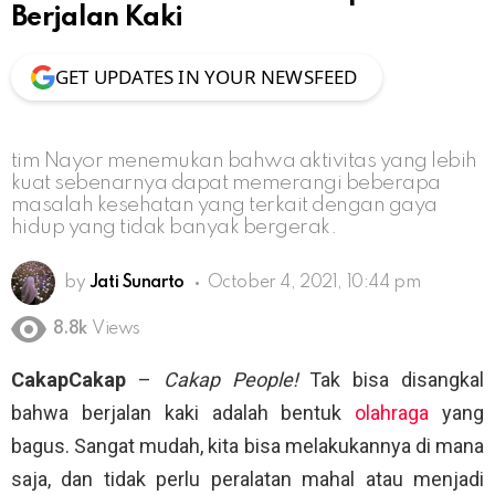
Berjalan Kaki
GET UPDATES IN YOUR NEWSFEED
tim Nayor menemukan bahwa aktivitas yang lebih
kuat sebenarnya dapat memerangi beberapa
masalah kesehatan yang terkait dengan gaya
hidup yang tidak banyak bergerak.
by
Jati Sunarto
October 4, 2021, 10:44 pm
8.8k
Views
CakapCakap
–
Cakap People!
Tak bisa disangkal
bahwa berjalan kaki adalah bentuk
olahraga
yang
bagus. Sangat mudah, kita bisa melakukannya di mana
saja, dan tidak perlu peralatan mahal atau menjadi