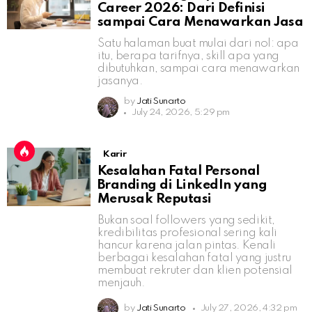
Career 2026: Dari Definisi
sampai Cara Menawarkan Jasa
Satu halaman buat mulai dari nol: apa
itu, berapa tarifnya, skill apa yang
dibutuhkan, sampai cara menawarkan
jasanya.
by
Jati Sunarto
July 24, 2026, 5:29 pm
Karir
Kesalahan Fatal Personal
Branding di LinkedIn yang
Merusak Reputasi
Bukan soal followers yang sedikit,
kredibilitas profesional sering kali
hancur karena jalan pintas. Kenali
berbagai kesalahan fatal yang justru
membuat rekruter dan klien potensial
menjauh.
by
Jati Sunarto
July 27, 2026, 4:32 pm