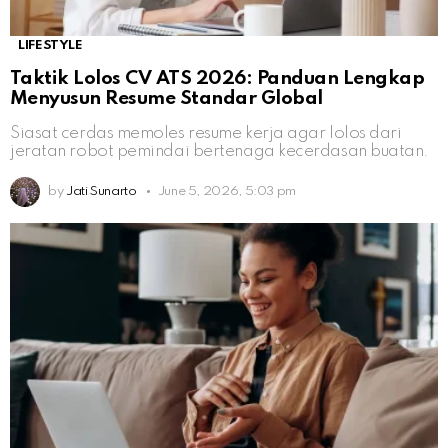
LIFESTYLE
Taktik Lolos CV ATS 2026: Panduan Lengkap
Menyusun Resume Standar Global
Siasat cerdas memoles resume kerja agar lolos dari
jeratan robot pemindai bertenaga kecerdasan buatan.
by
Jati Sunarto
June 5, 2026, 5:03 pm