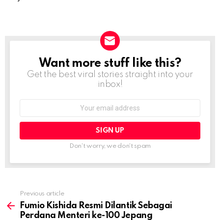
Want more stuff like this?
NEWSLETTER
Get the best viral stories straight into your
inbox!
Email
address:
Don't worry, we don't spam
Previous article
See
more
Fumio Kishida Resmi Dilantik Sebagai
Perdana Menteri ke-100 Jepang