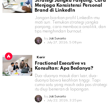
Strategi Jangka Panjang: Cara
Menjaga Konsistensi Personal
Brand di LinkedIn
Jangan biarkan profil LinkedIn-mu
mati suri. Temukan strategi jangka
panjang, cara membaca analitik, dan
tips menghindari burnout.
by
Jati Sunarto
July 27, 2026, 5:08 pm
Karir
Fractional Executive vs
Konsultan: Apa Bedanya?
Dua-duanya masuk dari luar, dua-
duanya bawa keahlian tinggi. Tapi
cuma satu yang masih ada pas strategi
itu diuji beneran di lapangan.
by
Jati Sunarto
July 22, 2026, 3:25 pm