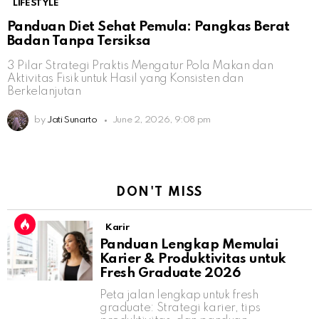
LIFESTYLE
Panduan Diet Sehat Pemula: Pangkas Berat
Badan Tanpa Tersiksa
3 Pilar Strategi Praktis Mengatur Pola Makan dan
Aktivitas Fisik untuk Hasil yang Konsisten dan
Berkelanjutan
by
Jati Sunarto
June 2, 2026, 9:08 pm
DON'T MISS
Karir
Panduan Lengkap Memulai
Karier & Produktivitas untuk
Fresh Graduate 2026
Peta jalan lengkap untuk fresh
graduate: Strategi karier, tips