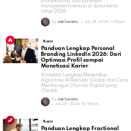
produktivitas, dan panduan
manajemen finansial di dunia kerja
tahun 2026.
by
Jati Sunarto
July 28, 2026, 11:34 pm
Karir
Panduan Lengkap Personal
Branding LinkedIn 2026: Dari
Optimasi Profil sampai
Monetisasi Karier
Arsitektur Lengkap Menembus
Algoritma AI Rekruter Global dan Cara
Membangun Otoritas Digital yang
Otentik
by
Jati Sunarto
July 27, 2026, 10:59 pm
Karir
Panduan Lengkap Fractional