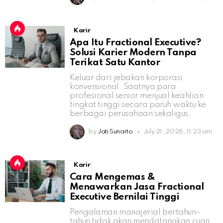
Karir
Apa Itu Fractional Executive?
Solusi Karier Modern Tanpa
Terikat Satu Kantor
Keluar dari jebakan korporasi
konvensional. Saatnya para
profesional senior menjual keahlian
tingkat tinggi secara paruh waktu ke
berbagai perusahaan sekaligus.
by
Jati Sunarto
July 21, 2026, 11:23 am
Karir
Cara Mengemas &
Menawarkan Jasa Fractional
Executive Bernilai Tinggi
Pengalaman manajerial bertahun-
tahun tidak akan mendatangkan cuan