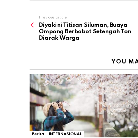
Previous article
See
more
Diyakini Titisan Siluman, Buaya
Ompong Berbobot Setengah Ton
Diarak Warga
YOU MA
Berita
INTERNASIONAL