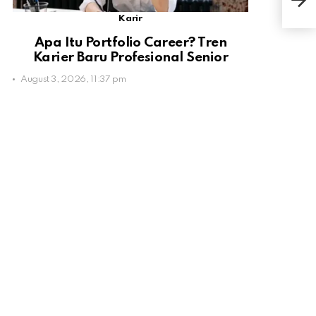
Men
Karir
Apa Itu Portfolio Career? Tren
Karier Baru Profesional Senior
August 3, 2026, 11:37 pm