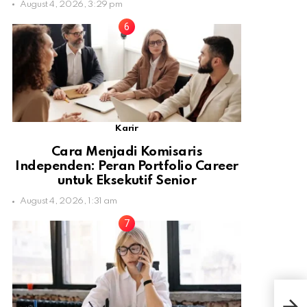
August 4, 2026, 3:29 pm
Karir
Cara Menjadi Komisaris
Independen: Peran Portfolio Career
untuk Eksekutif Senior
August 4, 2026, 1:31 am
Ber
Kor