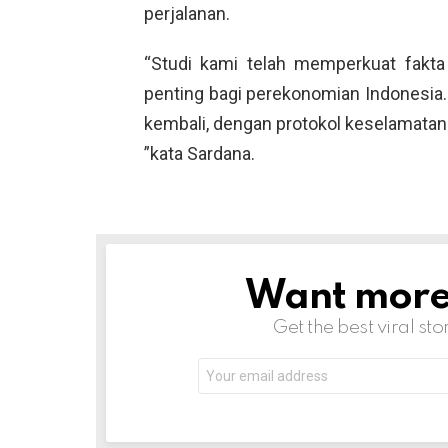
perjalanan.
“Studi kami telah memperkuat fakta 
penting bagi perekonomian Indonesia.
kembali, dengan protokol keselamatan
”kata Sardana.
Want more s
NEWSLETTER
Get the best viral sto
Email
address: