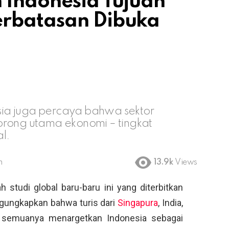
 Indonesia Tujuan
erbatasan Dibuka
ia juga percaya bahwa sektor
orong utama ekonomi – tingkat
l.
m
13.9k
Views
 studi global baru-baru ini yang diterbitkan
gungkapkan bahwa turis dari
Singapura
, India,
aru semuanya menargetkan Indonesia sebagai