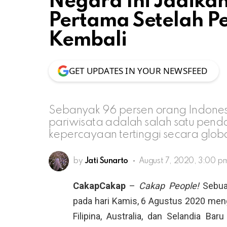
Negara Ini Jadikan
Pertama Setelah P
Kembali
GET UPDATES IN YOUR NEWSFEED
Sebanyak 96 persen orang Indones
pariwisata adalah salah satu pend
kepercayaan tertinggi secara globa
by
Jati Sunarto
August 7, 2020, 3:00 p
CakapCakap
–
Cakap People!
Sebuah
pada hari Kamis, 6 Agustus 2020 men
Filipina, Australia, dan Selandia B