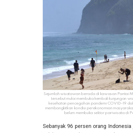
Sejumlah wisatawan berada di kawasan Pantai Mel
tersebut mulai membuka kembali kunjungan wi
kesehatan pencegahan pandemi COVID-19 dalam
membangkitkan kondisi perekonomian masyarakat s
belum membuka sektor pariwisata di P
Sebanyak 96 persen orang Indonesia