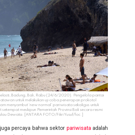
asti, Badung, Bali, Rabu (24/6/2020). Pengelola pantai
satawan untuk melakukan uji coba penerapan prokotol
 menyambut ‘new normal’ pariwisata sekaligus untuk
etempat meskipun Pemerintah Provinsi Bali secara resmi
ulau Dewata. [ANTARA FOTO/Fikri Yusuf/foc.]
 juga percaya bahwa sektor
pariwisata
adalah