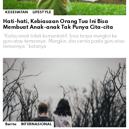
KESEHATAN
LIFESTYLE
Hati-hati, Kebiasaan Orang Tua Ini Bisa
Membuat Anak-anak Tak Punya Cita-cita
“Kalau anak tidak komunikatif, bisa tanya mungkin ke
guru atau temannya. Mungkin, dia cerita pada guru atau
temannya,” katanya.
Berita
INTERNASIONAL