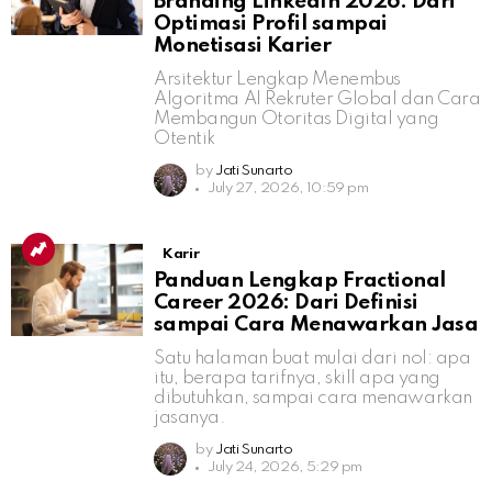
Branding LinkedIn 2026: Dari
Optimasi Profil sampai
Monetisasi Karier
Arsitektur Lengkap Menembus
Algoritma AI Rekruter Global dan Cara
Membangun Otoritas Digital yang
Otentik
by
Jati Sunarto
July 27, 2026, 10:59 pm
Karir
Panduan Lengkap Fractional
Career 2026: Dari Definisi
sampai Cara Menawarkan Jasa
Satu halaman buat mulai dari nol: apa
itu, berapa tarifnya, skill apa yang
dibutuhkan, sampai cara menawarkan
jasanya.
by
Jati Sunarto
July 24, 2026, 5:29 pm