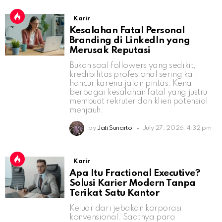
Karir
Kesalahan Fatal Personal
Branding di LinkedIn yang
Merusak Reputasi
Bukan soal followers yang sedikit,
kredibilitas profesional sering kali
hancur karena jalan pintas. Kenali
berbagai kesalahan fatal yang justru
membuat rekruter dan klien potensial
menjauh.
by
Jati Sunarto
July 27, 2026, 4:32 pm
Karir
Apa Itu Fractional Executive?
Solusi Karier Modern Tanpa
Terikat Satu Kantor
Keluar dari jebakan korporasi
konvensional. Saatnya para