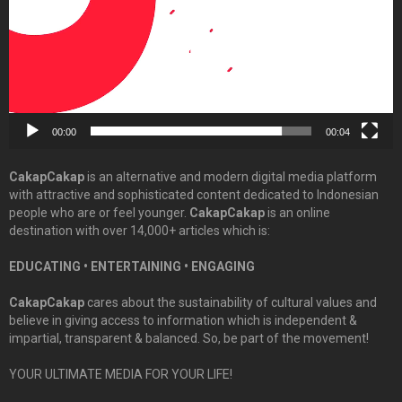
00:00
00:04
CakapCakap
is an alternative and modern digital media platform
with attractive and sophisticated content dedicated to Indonesian
people who are or feel younger.
CakapCakap
is an online
destination with over 14,000+ articles which is:
EDUCATING • ENTERTAINING • ENGAGING
CakapCakap
cares about the sustainability of cultural values and
believe in giving access to information which is independent &
impartial, transparent & balanced. So, be part of the movement!
YOUR ULTIMATE MEDIA FOR YOUR LIFE!