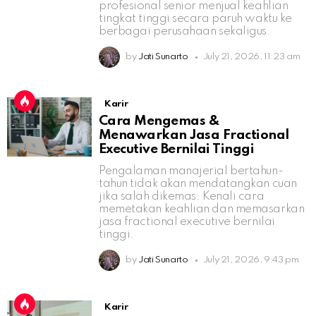
profesional senior menjual keahlian
tingkat tinggi secara paruh waktu ke
berbagai perusahaan sekaligus.
by
Jati Sunarto
July 21, 2026, 11:23 am
Karir
Cara Mengemas &
Menawarkan Jasa Fractional
Executive Bernilai Tinggi
Pengalaman manajerial bertahun-
tahun tidak akan mendatangkan cuan
jika salah dikemas. Kenali cara
memetakan keahlian dan memasarkan
jasa fractional executive bernilai
tinggi.
by
Jati Sunarto
July 21, 2026, 9:43 pm
Karir