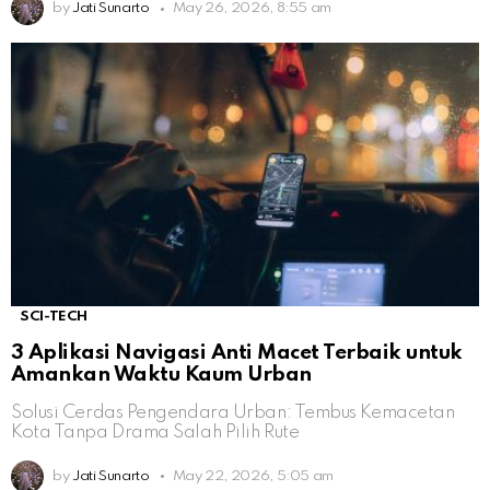
by
Jati Sunarto
May 26, 2026, 8:55 am
SCI-TECH
3 Aplikasi Navigasi Anti Macet Terbaik untuk
Amankan Waktu Kaum Urban
Solusi Cerdas Pengendara Urban: Tembus Kemacetan
Kota Tanpa Drama Salah Pilih Rute
by
Jati Sunarto
May 22, 2026, 5:05 am