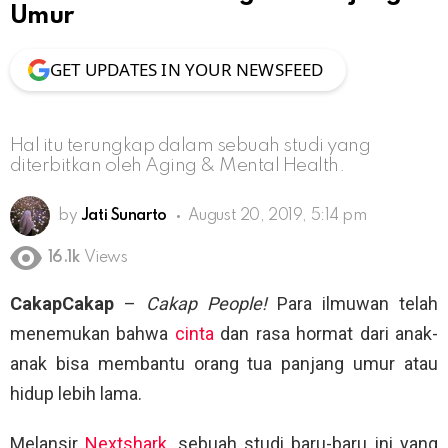
Umur
GET UPDATES IN YOUR NEWSFEED
Hal itu terungkap dalam sebuah studi yang
diterbitkan oleh Aging & Mental Health.
by
Jati Sunarto
August 20, 2019, 5:14 pm
16.1k
Views
CakapCakap
–
Cakap People!
Para ilmuwan telah
menemukan bahwa
cinta
dan rasa hormat dari anak-
anak bisa membantu orang tua panjang umur atau
hidup lebih lama.
Melansir
Nextshark
, sebuah studi baru-baru ini yang