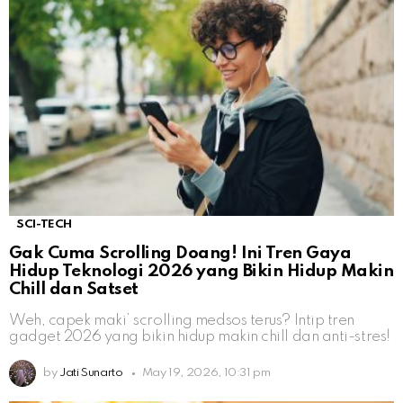
SCI-TECH
Gak Cuma Scrolling Doang! Ini Tren Gaya
Hidup Teknologi 2026 yang Bikin Hidup Makin
Chill dan Satset
Weh, capek maki’ scrolling medsos terus? Intip tren
gadget 2026 yang bikin hidup makin chill dan anti-stres!
by
Jati Sunarto
May 19, 2026, 10:31 pm