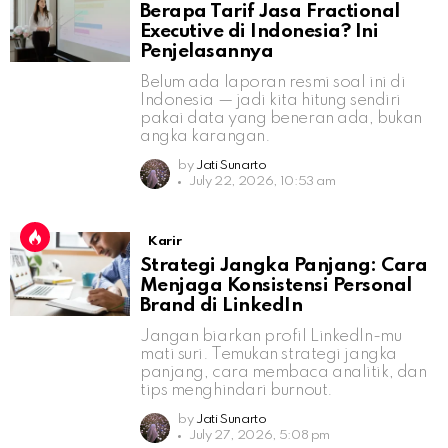
Berapa Tarif Jasa Fractional
Executive di Indonesia? Ini
Penjelasannya
Belum ada laporan resmi soal ini di
Indonesia — jadi kita hitung sendiri
pakai data yang beneran ada, bukan
angka karangan.
by
Jati Sunarto
July 22, 2026, 10:53 am
Karir
Strategi Jangka Panjang: Cara
Menjaga Konsistensi Personal
Brand di LinkedIn
Jangan biarkan profil LinkedIn-mu
mati suri. Temukan strategi jangka
panjang, cara membaca analitik, dan
tips menghindari burnout.
by
Jati Sunarto
July 27, 2026, 5:08 pm