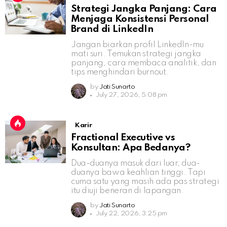
Strategi Jangka Panjang: Cara
Menjaga Konsistensi Personal
Brand di LinkedIn
Jangan biarkan profil LinkedIn-mu
mati suri. Temukan strategi jangka
panjang, cara membaca analitik, dan
tips menghindari burnout.
by
Jati Sunarto
July 27, 2026, 5:08 pm
Karir
Fractional Executive vs
Konsultan: Apa Bedanya?
Dua-duanya masuk dari luar, dua-
duanya bawa keahlian tinggi. Tapi
cuma satu yang masih ada pas strategi
itu diuji beneran di lapangan.
by
Jati Sunarto
July 22, 2026, 3:25 pm