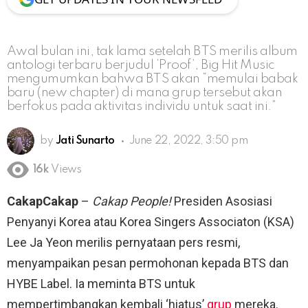
Awal bulan ini, tak lama setelah BTS merilis album
antologi terbaru berjudul ‘Proof’, Big Hit Music
mengumumkan bahwa BTS akan “memulai babak
baru (new chapter) di mana grup tersebut akan
berfokus pada aktivitas individu untuk saat ini.”
by
Jati Sunarto
June 22, 2022, 3:50 pm
16k
Views
CakapCakap
–
Cakap People!
Presiden Asosiasi
Penyanyi Korea atau Korea Singers Associaton (KSA)
Lee Ja Yeon merilis pernyataan pers resmi,
menyampaikan pesan permohonan kepada BTS dan
HYBE Label. Ia meminta BTS untuk
mempertimbangkan kembali ‘hiatus’
grup
mereka.