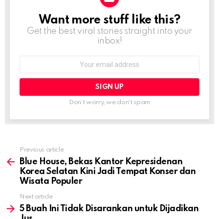
Want more stuff like this?
NEWSLETTER
Get the best viral stories straight into your
inbox!
Email
address:
Don't worry, we don't spam
Previous article
See
more
Blue House, Bekas Kantor Kepresidenan
Korea Selatan Kini Jadi Tempat Konser dan
Wisata Populer
Next article
5 Buah Ini Tidak Disarankan untuk Dijadikan
Jus