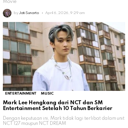
Movie
by
Jati Sunarto
April 6, 2026, 9:29 am
ENTERTAINMENT
MUSIC
Mark Lee Hengkang dari NCT dan SM
Entertainment Setelah 10 Tahun Berkarier
Dengan keputusan ini, Mark tidak lagi terlibat dalam unit
NCT 127 maupun NCT DREAM