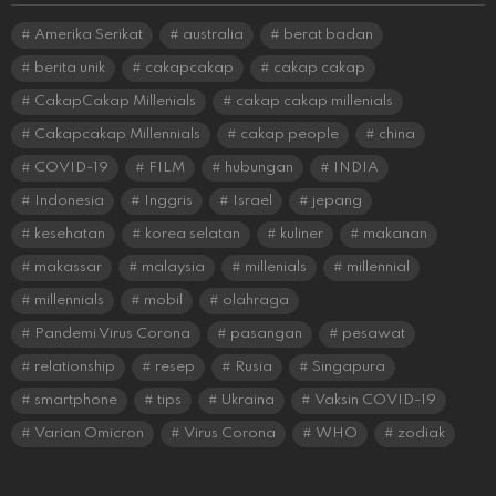
Amerika Serikat
australia
berat badan
berita unik
cakapcakap
cakap cakap
CakapCakap Millenials
cakap cakap millenials
Cakapcakap Millennials
cakap people
china
COVID-19
FILM
hubungan
INDIA
Indonesia
Inggris
Israel
jepang
kesehatan
korea selatan
kuliner
makanan
makassar
malaysia
millenials
millennial
millennials
mobil
olahraga
Pandemi Virus Corona
pasangan
pesawat
relationship
resep
Rusia
Singapura
smartphone
tips
Ukraina
Vaksin COVID-19
Varian Omicron
Virus Corona
WHO
zodiak