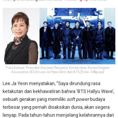
Foto kolase: Presiden Asosiasi Penyanyi Korea atau Korea Singers
Associaton (KSA) Lee Ja Yeon (kiri) dan BTS [Foto: Allkpop]
Lee Ja Yeon menyatakan, “Saya dirundung rasa
ketakutan dan kekhawatiran bahwa ‘BTS Hallyu Wave’,
sebuah gerakan yang memiliki
soft power
budaya
terbesar yang pernah disaksikan dunia, akan segera
lenyap. Pada tahun-tahun menjelang kelahirannya dari