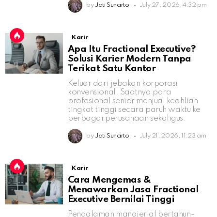
by
Jati Sunarto
July 27, 2026, 4:32 pm
Karir
Apa Itu Fractional Executive?
Solusi Karier Modern Tanpa
Terikat Satu Kantor
Keluar dari jebakan korporasi
konvensional. Saatnya para
profesional senior menjual keahlian
tingkat tinggi secara paruh waktu ke
berbagai perusahaan sekaligus.
by
Jati Sunarto
July 21, 2026, 11:23 am
Karir
Cara Mengemas &
Menawarkan Jasa Fractional
Executive Bernilai Tinggi
Pengalaman manajerial bertahun-