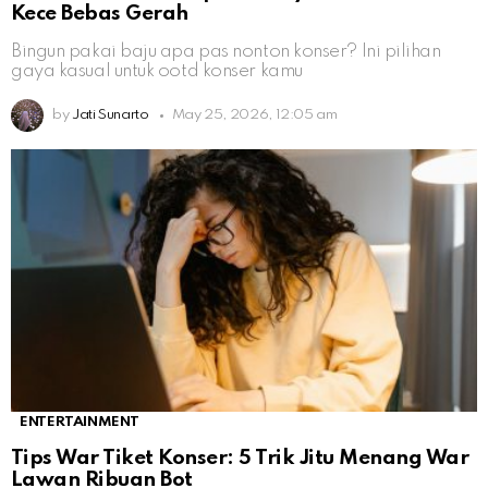
Kece Bebas Gerah
Bingun pakai baju apa pas nonton konser? Ini pilihan
gaya kasual untuk ootd konser kamu
by
Jati Sunarto
May 25, 2026, 12:05 am
ENTERTAINMENT
Tips War Tiket Konser: 5 Trik Jitu Menang War
Lawan Ribuan Bot