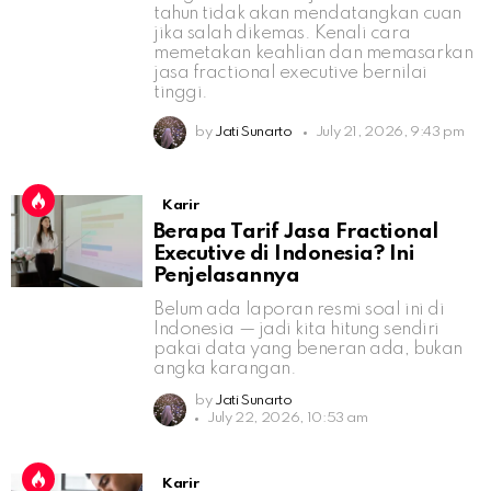
tahun tidak akan mendatangkan cuan
jika salah dikemas. Kenali cara
memetakan keahlian dan memasarkan
jasa fractional executive bernilai
tinggi.
by
Jati Sunarto
July 21, 2026, 9:43 pm
Karir
Berapa Tarif Jasa Fractional
Executive di Indonesia? Ini
Penjelasannya
Belum ada laporan resmi soal ini di
Indonesia — jadi kita hitung sendiri
pakai data yang beneran ada, bukan
angka karangan.
by
Jati Sunarto
July 22, 2026, 10:53 am
Karir