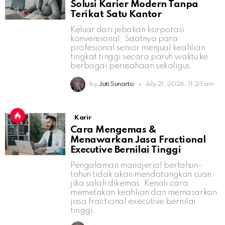
Solusi Karier Modern Tanpa
Terikat Satu Kantor
Keluar dari jebakan korporasi
konvensional. Saatnya para
profesional senior menjual keahlian
tingkat tinggi secara paruh waktu ke
berbagai perusahaan sekaligus.
by
Jati Sunarto
July 21, 2026, 11:23 am
Karir
Cara Mengemas &
Menawarkan Jasa Fractional
Executive Bernilai Tinggi
Pengalaman manajerial bertahun-
tahun tidak akan mendatangkan cuan
jika salah dikemas. Kenali cara
memetakan keahlian dan memasarkan
jasa fractional executive bernilai
tinggi.