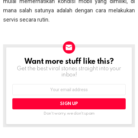
mulai memerhatikan kondisi mobil yang dimiliki, di
mana salah satunya adalah dengan cara melakukan
servis secara rutin.
Want more stuff like this?
NEWSLETTER
Get the best viral stories straight into your
inbox!
Email
address:
Don't worry, we don't spam