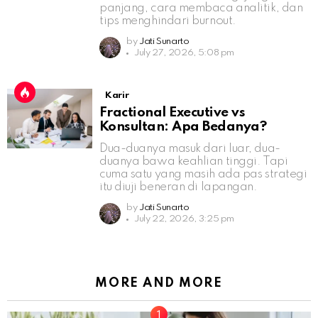
panjang, cara membaca analitik, dan
tips menghindari burnout.
by
Jati Sunarto
July 27, 2026, 5:08 pm
Karir
Fractional Executive vs
Konsultan: Apa Bedanya?
Dua-duanya masuk dari luar, dua-
duanya bawa keahlian tinggi. Tapi
cuma satu yang masih ada pas strategi
itu diuji beneran di lapangan.
by
Jati Sunarto
July 22, 2026, 3:25 pm
MORE AND MORE