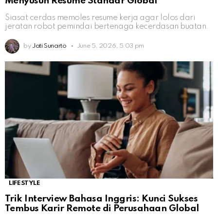
Menyusun Resume Standar Global
Siasat cerdas memoles resume kerja agar lolos dari
jeratan robot pemindai bertenaga kecerdasan buatan.
by
Jati Sunarto
June 5, 2026, 5:03 pm
LIFESTYLE
Trik Interview Bahasa Inggris: Kunci Sukses
Tembus Karir Remote di Perusahaan Global