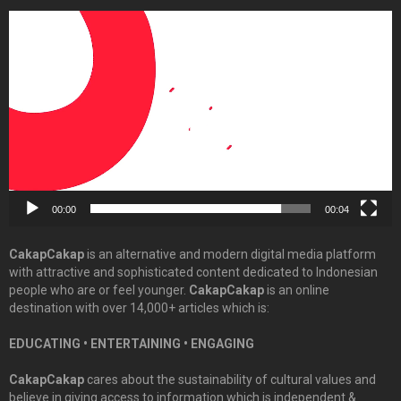
Video
Player
00:00
00:04
CakapCakap
is an alternative and modern digital media platform
with attractive and sophisticated content dedicated to Indonesian
people who are or feel younger.
CakapCakap
is an online
destination with over 14,000+ articles which is:
EDUCATING • ENTERTAINING • ENGAGING
CakapCakap
cares about the sustainability of cultural values and
believe in giving access to information which is independent &