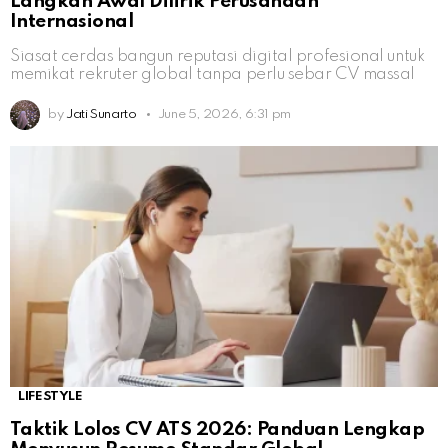
Langkah Awal Dilirik Perusahaan
Internasional
Siasat cerdas bangun reputasi digital profesional untuk
memikat rekruter global tanpa perlu sebar CV massal
by
Jati Sunarto
June 5, 2026, 6:31 pm
LIFESTYLE
Taktik Lolos CV ATS 2026: Panduan Lengkap