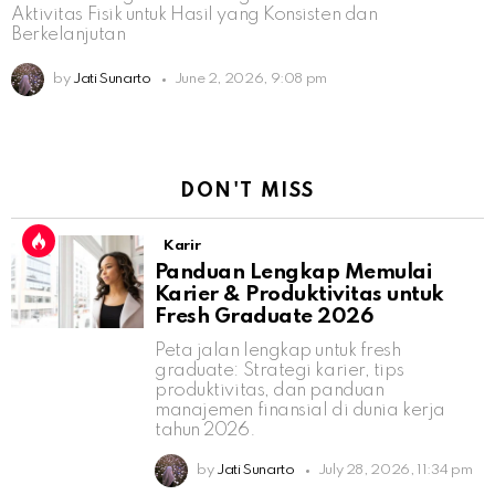
Aktivitas Fisik untuk Hasil yang Konsisten dan
Berkelanjutan
by
Jati Sunarto
June 2, 2026, 9:08 pm
DON'T MISS
Karir
Panduan Lengkap Memulai
Karier & Produktivitas untuk
Fresh Graduate 2026
Peta jalan lengkap untuk fresh
graduate: Strategi karier, tips
produktivitas, dan panduan
manajemen finansial di dunia kerja
tahun 2026.
by
Jati Sunarto
July 28, 2026, 11:34 pm