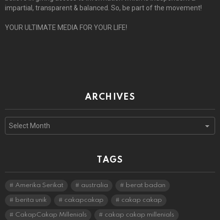
impartial, transparent & balanced. So, be part of the movement!
YOUR ULTIMATE MEDIA FOR YOUR LIFE!
ARCHIVES
Archives
TAGS
Amerika Serikat
australia
berat badan
berita unik
cakapcakap
cakap cakap
CakapCakap Millenials
cakap cakap millenials