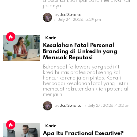
dibutuhkan, sampai cara menawarkan
jasanya.
by
Jati Sunarto
July 24, 2026, 5:29 pm
Karir
Kesalahan Fatal Personal
Branding di LinkedIn yang
Merusak Reputasi
Bukan soal followers yang sedikit,
kredibilitas profesional sering kali
hancur karena jalan pintas. Kenali
berbagai kesalahan fatal yang justru
membuat rekruter dan klien potensial
menjauh.
by
Jati Sunarto
July 27, 2026, 4:32 pm
Karir
Apa Itu Fractional Executive?