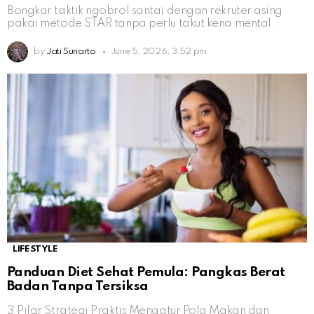
Bongkar taktik ngobrol santai dengan rekruter asing
pakai metode STAR tanpa perlu takut kena mental.
by
Jati Sunarto
June 5, 2026, 3:52 pm
LIFESTYLE
Panduan Diet Sehat Pemula: Pangkas Berat
Badan Tanpa Tersiksa
3 Pilar Strategi Praktis Mengatur Pola Makan dan