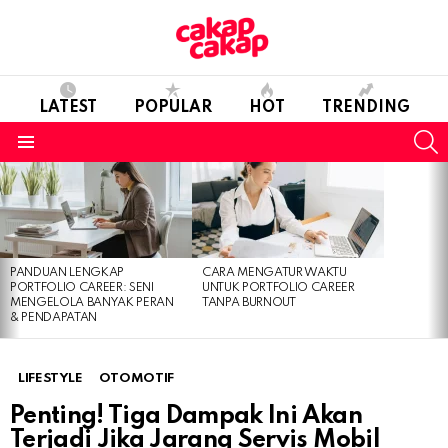
LATEST
POPULAR
HOT
TRENDING
S
Menu
LATEST
STORIES
PANDUAN LENGKAP
CARA MENGATUR WAKTU
PORTFOLIO CAREER: SENI
UNTUK PORTFOLIO CAREER
MENGELOLA BANYAK PERAN
TANPA BURNOUT
& PENDAPATAN
LIFESTYLE
OTOMOTIF
Penting! Tiga Dampak Ini Akan
Terjadi Jika Jarang Servis Mobil