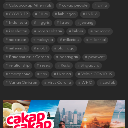
Cakapcakap Millennials
cakap people
china
COVID-19
FILM
hubungan
INDIA
Indonesia
Inggris
Israel
jepang
kesehatan
korea selatan
kuliner
makanan
makassar
malaysia
millenials
millennial
millennials
mobil
olahraga
Pandemi Virus Corona
pasangan
pesawat
relationship
resep
Rusia
Singapura
smartphone
tips
Ukraina
Vaksin COVID-19
Varian Omicron
Virus Corona
WHO
zodiak