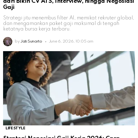
dari Bikin CV ATS, Interview, hingga Negosiasi
Gaji
Strategi jitu menembus filter AI, memikat rekruter global,
dan mengamankan paket gaji maksimal di tengah
ketatnya bursa kerja terbaru.
by
Jati Sunarto
June 6, 2026, 10:05 am
LIFESTYLE