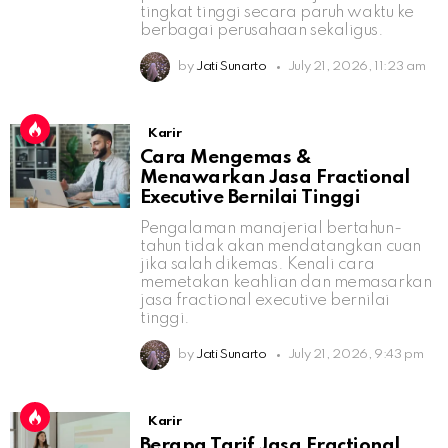
tingkat tinggi secara paruh waktu ke
berbagai perusahaan sekaligus.
by
Jati Sunarto
July 21, 2026, 11:23 am
Karir
Cara Mengemas &
Menawarkan Jasa Fractional
Executive Bernilai Tinggi
Pengalaman manajerial bertahun-
tahun tidak akan mendatangkan cuan
jika salah dikemas. Kenali cara
memetakan keahlian dan memasarkan
jasa fractional executive bernilai
tinggi.
by
Jati Sunarto
July 21, 2026, 9:43 pm
Karir
Berapa Tarif Jasa Fractional