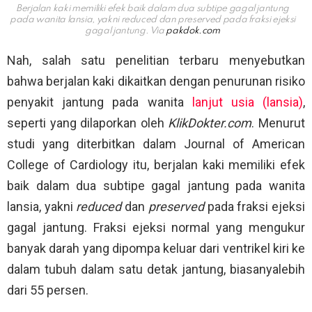
Berjalan kaki memiliki efek baik dalam dua subtipe gagal jantung
pada wanita lansia, yakni reduced dan preserved pada fraksi ejeksi
gagal jantung. Via
pakdok.com
Nah, salah satu penelitian terbaru menyebutkan
bahwa berjalan kaki dikaitkan dengan penurunan risiko
penyakit jantung pada wanita
lanjut usia (lansia)
,
seperti yang dilaporkan oleh
KlikDokter.com
. Menurut
studi yang diterbitkan dalam Journal of American
College of Cardiology itu, berjalan kaki memiliki efek
baik dalam dua subtipe gagal jantung pada wanita
lansia, yakni
reduced
dan
preserved
pada fraksi ejeksi
gagal jantung. Fraksi ejeksi normal yang mengukur
banyak darah yang dipompa keluar dari ventrikel kiri ke
dalam tubuh dalam satu detak jantung, biasanyalebih
dari 55 persen.