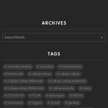
ARCHIVES
Archives
TAGS
Amerika Serikat
australia
berat badan
berita unik
cakapcakap
cakap cakap
CakapCakap Millenials
cakap cakap millenials
Cakapcakap Millennials
cakap people
china
COVID-19
FILM
hubungan
INDIA
Indonesia
Inggris
Israel
jepang