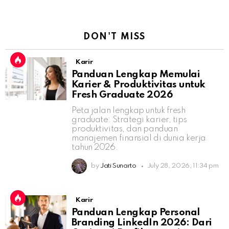
DON'T MISS
Karir
Panduan Lengkap Memulai
Karier & Produktivitas untuk
Fresh Graduate 2026
Peta jalan lengkap untuk fresh
graduate: Strategi karier, tips
produktivitas, dan panduan
manajemen finansial di dunia kerja
tahun 2026.
by
Jati Sunarto
July 28, 2026, 11:34 pm
Karir
Panduan Lengkap Personal
Branding LinkedIn 2026: Dari