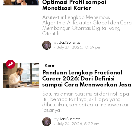
Optimasi Profil sampai
Monetisasi Karier
Arsitektur Lengkap Menembus
Algoritma AI Rekruter Global dan Cara
Membangun Otoritas Digital yang
Otentik
by
Jati Sunarto
July 27, 2026, 10:59 pm
Karir
Panduan Lengkap Fractional
Career 2026: Dari Definisi
sampai Cara Menawarkan Jasa
Satu halaman buat mulai dari nol: apa
itu, berapa tarifnya, skill apa yang
dibutuhkan, sampai cara menawarkan
jasanya.
by
Jati Sunarto
July 24, 2026, 5:29 pm