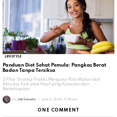
LIFESTYLE
Panduan Diet Sehat Pemula: Pangkas Berat
Badan Tanpa Tersiksa
3 Pilar Strategi Praktis Mengatur Pola Makan dan
Aktivitas Fisik untuk Hasil yang Konsisten dan
Berkelanjutan
by
Jati Sunarto
June 2, 2026, 9:08 pm
ONE COMMENT