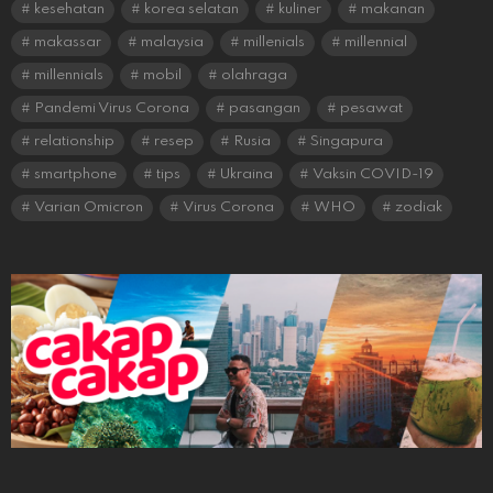
kesehatan
korea selatan
kuliner
makanan
makassar
malaysia
millenials
millennial
millennials
mobil
olahraga
Pandemi Virus Corona
pasangan
pesawat
relationship
resep
Rusia
Singapura
smartphone
tips
Ukraina
Vaksin COVID-19
Varian Omicron
Virus Corona
WHO
zodiak