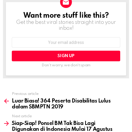
Want more stuff like this?
NEWSLETTER
Get the best viral stories straight into your
inbox!
Email
address:
Don't worry, we don't spam
Previous article
See
more
Luar Biasa! 364 Peserta Disabilitas Lulus
dalam SBMPTN 2019
Next article
Siap-Siap! Ponsel BM Tak Bisa Lagi
Digunakan di Indonesia Mulai 17 Agustus