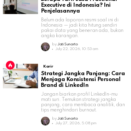
Executive di Indonesia? Ini
Penjelasannya
Belum ada laporan resmi soal ini di
Indonesia — jadi kita hitung sendiri
pakai data yang beneran ada, bukan
angka karangan.
by
Jati Sunarto
July 22, 2026, 10:53 am
Karir
Strategi Jangka Panjang: Cara
Menjaga Konsistensi Personal
Brand di LinkedIn
Jangan biarkan profil LinkedIn-mu
mati suri. Temukan strategi jangka
panjang, cara membaca analitik, dan
tips menghindari burnout.
by
Jati Sunarto
July 27, 2026, 5:08 pm