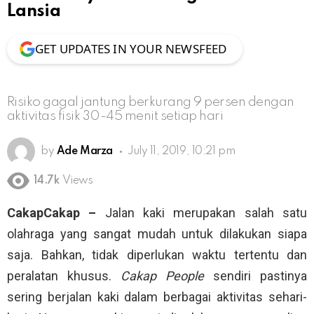
Lansia
GET UPDATES IN YOUR NEWSFEED
Risiko gagal jantung berkurang 9 persen dengan
aktivitas fisik 30-45 menit setiap hari
by
Ade Marza
July 11, 2019, 10:21 pm
14.7k
Views
CakapCakap –
Jalan kaki merupakan salah satu
olahraga yang sangat mudah untuk dilakukan siapa
saja. Bahkan, tidak diperlukan waktu tertentu dan
peralatan khusus.
Cakap People
sendiri pastinya
sering berjalan kaki dalam berbagai aktivitas sehari-