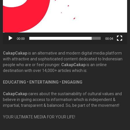
00:00
00:04
CakapCakap
is an alternative and modern digital media platform
with attractive and sophisticated content dedicated to Indonesian
people who are or feel younger.
CakapCakap
is an online
destination with over 14,000+ articles which is:
EDUCATING • ENTERTAINING • ENGAGING
CakapCakap
cares about the sustainability of cultural values and
believe in giving access to information which is independent &
impartial, transparent & balanced. So, be part of the movement!
YOUR ULTIMATE MEDIA FOR YOUR LIFE!