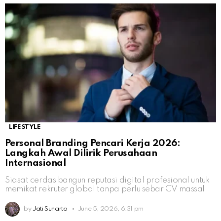
LIFESTYLE
Personal Branding Pencari Kerja 2026:
Langkah Awal Dilirik Perusahaan
Internasional
Siasat cerdas bangun reputasi digital profesional untuk
memikat rekruter global tanpa perlu sebar CV massal
by
Jati Sunarto
June 5, 2026, 6:31 pm