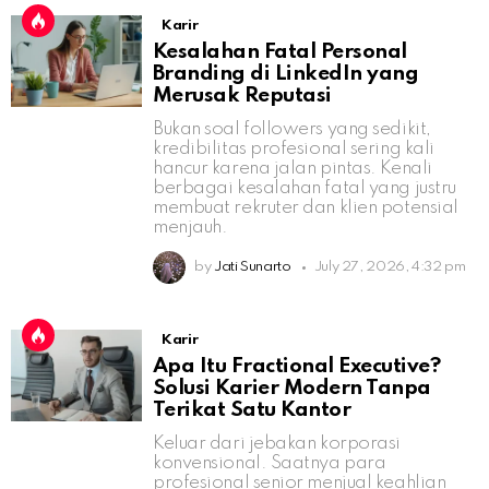
Karir
Kesalahan Fatal Personal
Branding di LinkedIn yang
Merusak Reputasi
Bukan soal followers yang sedikit,
kredibilitas profesional sering kali
hancur karena jalan pintas. Kenali
berbagai kesalahan fatal yang justru
membuat rekruter dan klien potensial
menjauh.
by
Jati Sunarto
July 27, 2026, 4:32 pm
Karir
Apa Itu Fractional Executive?
Solusi Karier Modern Tanpa
Terikat Satu Kantor
Keluar dari jebakan korporasi
konvensional. Saatnya para
profesional senior menjual keahlian