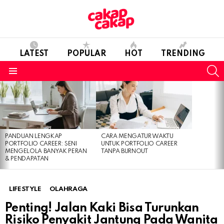
LATEST
POPULAR
HOT
TRENDING
S
Menu
LATEST
STORIES
PANDUAN LENGKAP
CARA MENGATUR WAKTU
PORTFOLIO CAREER: SENI
UNTUK PORTFOLIO CAREER
MENGELOLA BANYAK PERAN
TANPA BURNOUT
& PENDAPATAN
LIFESTYLE
OLAHRAGA
Penting! Jalan Kaki Bisa Turunkan
Risiko Penyakit Jantung Pada Wanita