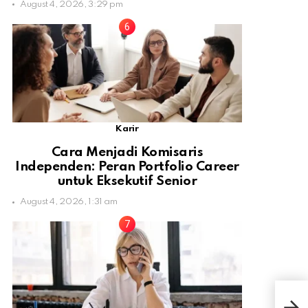
August 4, 2026, 3:29 pm
Karir
Cara Menjadi Komisaris
Independen: Peran Portfolio Career
untuk Eksekutif Senior
August 4, 2026, 1:31 am
7 M