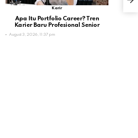
Seti
Karir
Apa Itu Portfolio Career? Tren
Karier Baru Profesional Senior
August 3, 2026, 11:37 pm