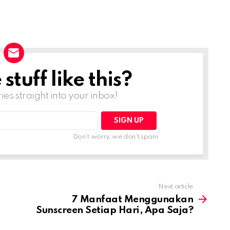
tuff like this?
ries straight into your inbox!
Don't worry, we don't spam
Next article
7 Manfaat Menggunakan
Sunscreen Setiap Hari, Apa Saja?