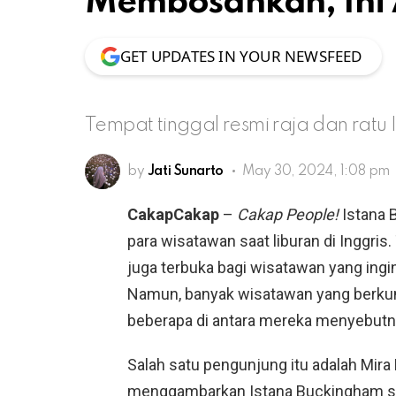
Membosankan, Ini
GET UPDATES IN YOUR NEWSFEED
Tempat tinggal resmi raja dan ratu 
by
Jati Sunarto
May 30, 2024, 1:08 pm
CakapCakap
–
Cakap People!
Istana 
para wisatawan saat liburan di Inggris. 
juga terbuka bagi wisatawan yang ingin
Namun, banyak wisatawan yang berkunj
beberapa di antara mereka menyebutn
Salah satu pengunjung itu adalah Mira 
menggambarkan Istana Buckingham s