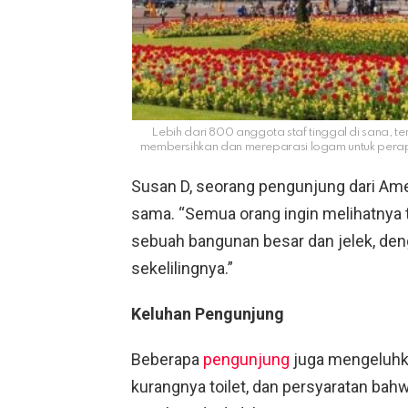
Lebih dari 800 anggota staf tinggal di sana,
membersihkan dan mereparasi logam untuk perap
Susan D, seorang pengunjung dari Am
sama. “Semua orang ingin melihatnya t
sebuah bangunan besar dan jelek, deng
sekelilingnya.”
Keluhan Pengunjung
Beberapa
pengunjung
juga mengeluhkan
kurangnya toilet, dan persyaratan b