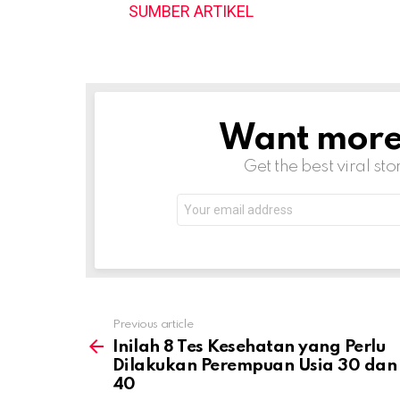
SUMBER ARTIKEL
Want more s
NEWSLETTER
Get the best viral sto
Email
address:
Previous article
See
more
Inilah 8 Tes Kesehatan yang Perlu
Dilakukan Perempuan Usia 30 dan
40