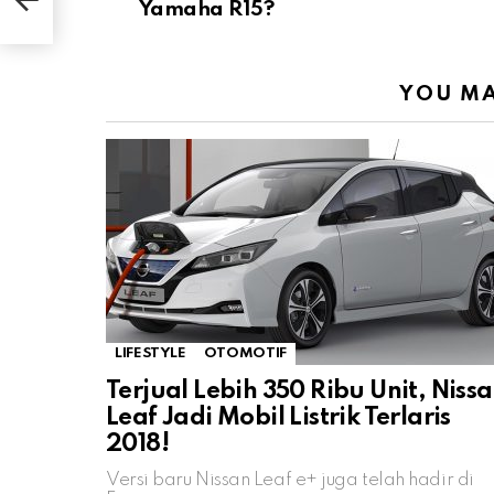
R15?
Yamaha R15?
YOU MA
LIFESTYLE
OTOMOTIF
Terjual Lebih 350 Ribu Unit, Niss
Leaf Jadi Mobil Listrik Terlaris
2018!
Versi baru Nissan Leaf e+ juga telah hadir di