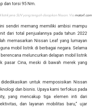
hp dan torsi 95 Nm.
listrik jenis SUV yang tengah disiapkan Nissan. Via
motor1.com
 ini sendiri memang memiliki ambisi mampu
unit dari total penjualannya pada tahun 2022
dah memasarkan Nissan Leaf yang lumayan
na mobil listrik di berbagai negara. Selama
 berencana meluncurkan delapan mobil listrik
uk pasar Cina, meski di bawah merek yang
i didedikasikan untuk memposisikan Nissan
knologi dan bisnis. Upaya kami terfokus pada
lity, yang mencakup tiga elemen inti dari
ektivitas, dan layanan mobilitas baru,” ujar