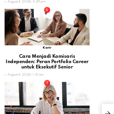
August 4, 2026, 3:29 pm
Karir
Cara Menjadi Komisaris
Independen: Peran Portfolio Career
untuk Eksekutif Senior
August 4, 2026, 1:31 am
For