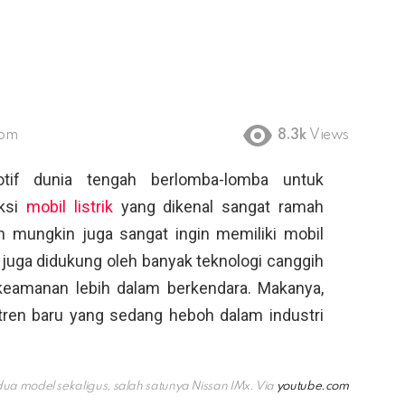
 pm
8.3k
Views
tif dunia tengah berlomba-lomba untuk
ksi
mobil listrik
yang dikenal sangat ramah
n mungkin juga sangat ingin memiliki mobil
n juga didukung oleh banyak teknologi canggih
amanan lebih dalam berkendara. Makanya,
i tren baru yang sedang heboh dalam industri
 dua model sekaligus, salah satunya Nissan IMx. Via
youtube.com