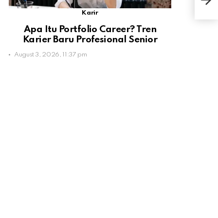
Diba
Karir
Apa Itu Portfolio Career? Tren
Karier Baru Profesional Senior
August 3, 2026, 11:37 pm