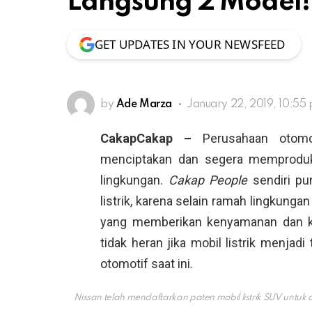
Langsung 2 Model!
GET UPDATES IN YOUR NEWSFEED
by
Ade Marza
January 22, 2019, 10:55
CakapCakap –
Perusahaan otomo
menciptakan dan segera memprodu
lingkungan.
Cakap People
sendiri pu
listrik, karena selain ramah lingkunga
yang memberikan kenyamanan dan ke
tidak heran jika mobil listrik menjad
otomotif saat ini.
Nissan telah mendaftarkan paten mobil listrik SUV untuk