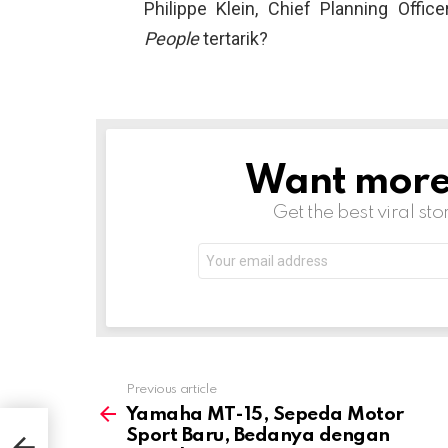
Philippe Klein, Chief Planning Offic
People
tertarik?
Want more s
NEWSLETTER
Get the best viral sto
Email
address:
Previous article
See
more
Yamaha MT-15, Sepeda Motor
Sport Baru, Bedanya dengan
port