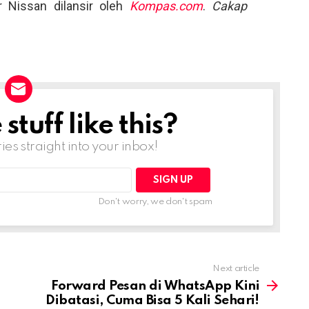
er Nissan dilansir oleh
Kompas.com
.
Cakap
tuff like this?
ries straight into your inbox!
Don't worry, we don't spam
Next article
Forward Pesan di WhatsApp Kini
Dibatasi, Cuma Bisa 5 Kali Sehari!