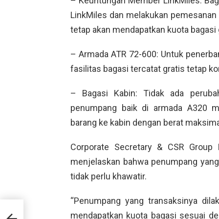
– Keuntungan Member LinkMiles: Bag
LinkMiles dan melakukan pemesanan tike
tetap akan mendapatkan kuota bagasi g
– Armada ATR 72-600: Untuk penerban
fasilitas bagasi tercatat gratis tetap k
– Bagasi Kabin: Tidak ada perubah
penumpang baik di armada A320 m
barang ke kabin dengan berat maksimal
Corporate Secretary & CSR Group H
menjelaskan bahwa penumpang yang 
tidak perlu khawatir.
“Penumpang yang transaksinya dila
al
mendapatkan kuota bagasi sesuai den