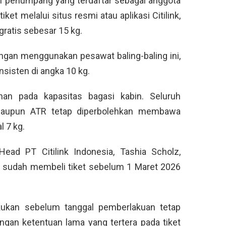
i penumpang yang terdaftar sebagai anggota
t melalui situs resmi atau aplikasi Citilink,
ratis sebesar 15 kg.
gan menggunakan pesawat baling-baling ini,
onsisten di angka 10 kg.
an pada kapasitas bagasi kabin. Seluruh
aupun ATR tetap diperbolehkan membawa
 7 kg.
ead PT Citilink Indonesia, Tashia Scholz,
sudah membeli tiket sebelum 1 Maret 2026
kukan sebelum tanggal pemberlakuan tetap
gan ketentuan lama yang tertera pada tiket