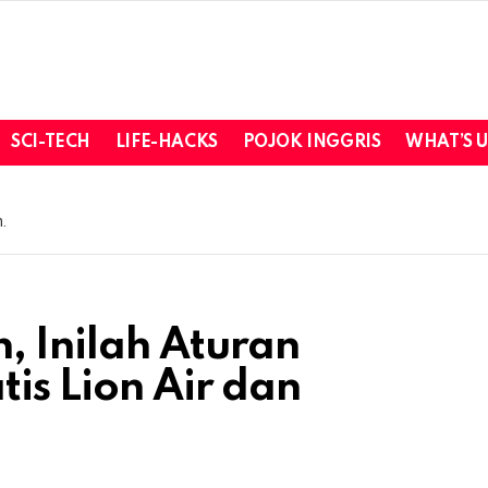
SCI-TECH
LIFE-HACKS
POJOK INGGRIS
WHAT’S 
.
, Inilah Aturan
is Lion Air dan