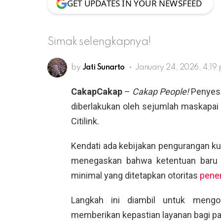
GET UPDATES IN YOUR NEWSFEED
Simak selengkapnya!
by
Jati Sunarto
January 24, 2026, 4:19
CakapCakap
–
Cakap People!
Penyesua
diberlakukan oleh sejumlah maskapai 
Citilink.
Kendati ada kebijakan pengurangan k
menegaskan bahwa ketentuan baru i
minimal yang ditetapkan otoritas
pene
Langkah ini diambil untuk mengop
memberikan kepastian layanan bagi p