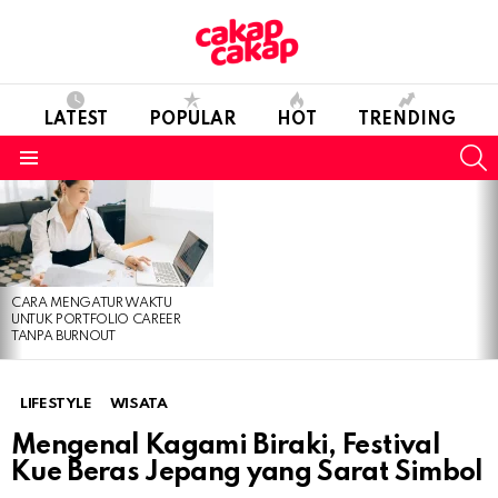
LATEST
POPULAR
HOT
TRENDING
S
Menu
LATEST
STORIES
CARA MENGATUR WAKTU
UNTUK PORTFOLIO CAREER
TANPA BURNOUT
LIFESTYLE
WISATA
Mengenal Kagami Biraki, Festival
Kue Beras Jepang yang Sarat Simbol