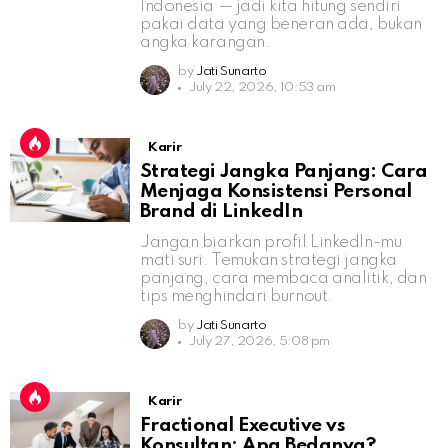
Indonesia — jadi kita hitung sendiri
pakai data yang beneran ada, bukan
angka karangan.
by
Jati Sunarto
July 22, 2026, 10:53 am
Karir
Strategi Jangka Panjang: Cara
Menjaga Konsistensi Personal
Brand di LinkedIn
Jangan biarkan profil LinkedIn-mu
mati suri. Temukan strategi jangka
panjang, cara membaca analitik, dan
tips menghindari burnout.
by
Jati Sunarto
July 27, 2026, 5:08 pm
Karir
Fractional Executive vs
Konsultan: Apa Bedanya?