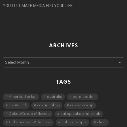
YOUR ULTIMATE MEDIA FOR YOUR LIFE!
ARCHIVES
Archives
TAGS
Amerika Serikat
australia
berat badan
berita unik
cakapcakap
cakap cakap
CakapCakap Millenials
cakap cakap millenials
Cakapcakap Millennials
cakap people
china