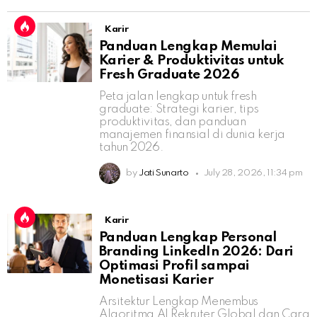
Karir
Panduan Lengkap Memulai
Karier & Produktivitas untuk
Fresh Graduate 2026
Peta jalan lengkap untuk fresh
graduate: Strategi karier, tips
produktivitas, dan panduan
manajemen finansial di dunia kerja
tahun 2026.
by
Jati Sunarto
July 28, 2026, 11:34 pm
Karir
Panduan Lengkap Personal
Branding LinkedIn 2026: Dari
Optimasi Profil sampai
Monetisasi Karier
Arsitektur Lengkap Menembus
Algoritma AI Rekruter Global dan Cara