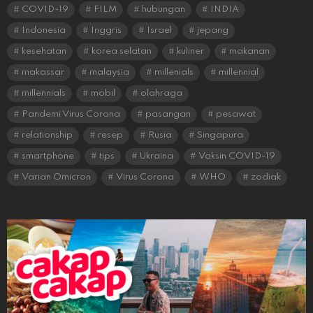
COVID-19
FILM
hubungan
INDIA
Indonesia
Inggris
Israel
jepang
kesehatan
korea selatan
kuliner
makanan
makassar
malaysia
millenials
millennial
millennials
mobil
olahraga
Pandemi Virus Corona
pasangan
pesawat
relationship
resep
Rusia
Singapura
smartphone
tips
Ukraina
Vaksin COVID-19
Varian Omicron
Virus Corona
WHO
zodiak