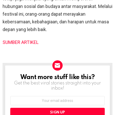
hubungan sosial dan budaya antar masyarakat. Melalui
festival ini, orang-orang dapat merayakan
kebersamaan, kebahagiaan, dan harapan untuk masa
depan yang lebih baik.
SUMBER ARTIKEL
Want more stuff like this?
NEWSLETTER
Get the best viral stories straight into your
inbox!
Email
address: