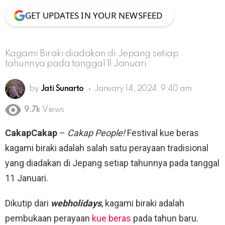
GET UPDATES IN YOUR NEWSFEED
Kagami Biraki diadakan di Jepang setiap
tahunnya pada tanggal 11 Januari
by
Jati Sunarto
January 14, 2024, 9:40 am
9.7k
Views
CakapCakap
–
Cakap People!
Festival kue beras
kagami biraki adalah salah satu perayaan tradisional
yang diadakan di Jepang setiap tahunnya pada tanggal
11 Januari.
Dikutip dari
webholidays
, kagami biraki adalah
pembukaan perayaan
kue beras
pada tahun baru.