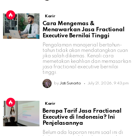
Karir
Cara Mengemas &
Menawarkan Jasa Fractional
Executive Bernilai Tinggi
Pengalaman manajerial bertahun-
tahun tidak akan mendatangkan cuan
jika salah dikemas. Kenali cara
memetakan keahlian dan memasarkan
jasa fractional executive bernilai
tinggi.
by
Jati Sunarto
July 21, 2026, 9:43 pm
Karir
Berapa Tarif Jasa Fractional
Executive di Indonesia? Ini
Penjelasannya
Belum ada laporan resmi soal ini di