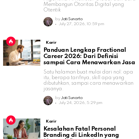
Membangun Otoritas Digital yang
Otentik
by
Jati Sunarto
July 27, 2026, 10:59 pm
Karir
Panduan Lengkap Fractional
Career 2026: Dari Definisi
sampai Cara Menawarkan Jasa
Satu halaman buat mulai dari nol: apa
itu, berapa tarifnya, skill apa yang
dibutuhkan, sampai cara menawarkan
jasanya.
by
Jati Sunarto
July 24, 2026, 5:29 pm
Karir
Kesalahan Fatal Personal
Branding di LinkedIn yang