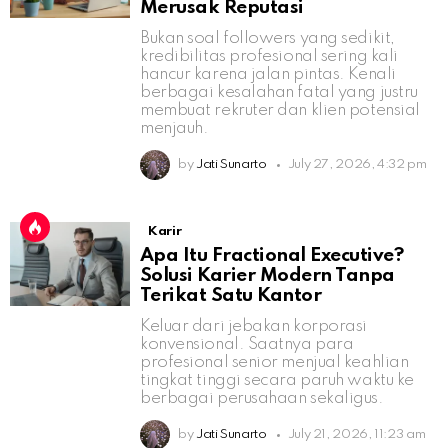
Merusak Reputasi
Bukan soal followers yang sedikit,
kredibilitas profesional sering kali
hancur karena jalan pintas. Kenali
berbagai kesalahan fatal yang justru
membuat rekruter dan klien potensial
menjauh.
by
Jati Sunarto
July 27, 2026, 4:32 pm
Karir
Apa Itu Fractional Executive?
Solusi Karier Modern Tanpa
Terikat Satu Kantor
Keluar dari jebakan korporasi
konvensional. Saatnya para
profesional senior menjual keahlian
tingkat tinggi secara paruh waktu ke
berbagai perusahaan sekaligus.
by
Jati Sunarto
July 21, 2026, 11:23 am