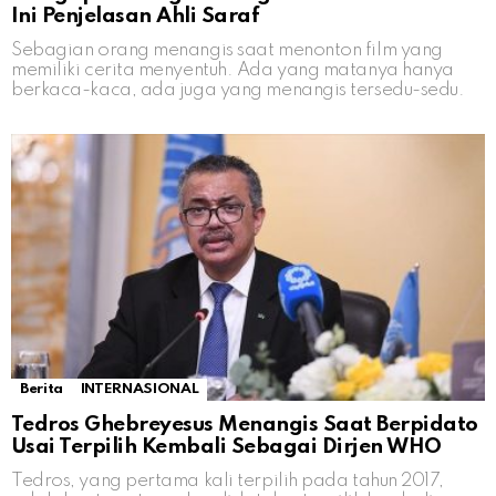
Ini Penjelasan Ahli Saraf
Sebagian orang menangis saat menonton film yang
memiliki cerita menyentuh. Ada yang matanya hanya
berkaca-kaca, ada juga yang menangis tersedu-sedu.
Berita
INTERNASIONAL
Tedros Ghebreyesus Menangis Saat Berpidato
Usai Terpilih Kembali Sebagai Dirjen WHO
Tedros, yang pertama kali terpilih pada tahun 2017,