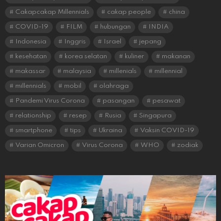
Cakapcakap Millennials
cakap people
china
COVID-19
FILM
hubungan
INDIA
Indonesia
Inggris
Israel
jepang
kesehatan
korea selatan
kuliner
makanan
makassar
malaysia
millenials
millennial
millennials
mobil
olahraga
Pandemi Virus Corona
pasangan
pesawat
relationship
resep
Rusia
Singapura
smartphone
tips
Ukraina
Vaksin COVID-19
Varian Omicron
Virus Corona
WHO
zodiak