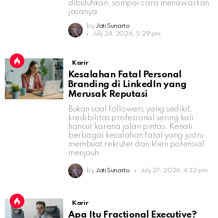
dibutuhkan, sampai cara menawarkan
jasanya.
by
Jati Sunarto
July 24, 2026, 5:29 pm
Karir
Kesalahan Fatal Personal
Branding di LinkedIn yang
Merusak Reputasi
Bukan soal followers yang sedikit,
kredibilitas profesional sering kali
hancur karena jalan pintas. Kenali
berbagai kesalahan fatal yang justru
membuat rekruter dan klien potensial
menjauh.
by
Jati Sunarto
July 27, 2026, 4:32 pm
Karir
Apa Itu Fractional Executive?