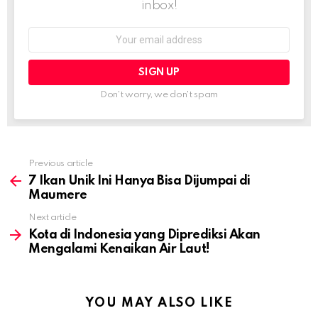
inbox!
Email
address:
Don't worry, we don't spam
Previous article
See
more
7 Ikan Unik Ini Hanya Bisa Dijumpai di
Maumere
Next article
Kota di Indonesia yang Diprediksi Akan
Mengalami Kenaikan Air Laut!
YOU MAY ALSO LIKE