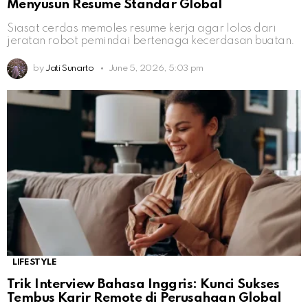
Menyusun Resume Standar Global
Siasat cerdas memoles resume kerja agar lolos dari
jeratan robot pemindai bertenaga kecerdasan buatan.
by
Jati Sunarto
June 5, 2026, 5:03 pm
LIFESTYLE
Trik Interview Bahasa Inggris: Kunci Sukses
Tembus Karir Remote di Perusahaan Global