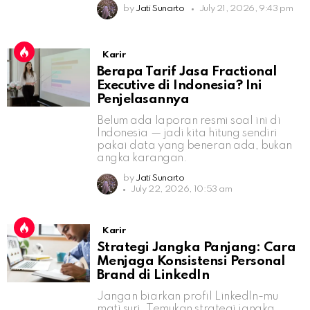
by
Jati Sunarto
July 21, 2026, 9:43 pm
Karir
Berapa Tarif Jasa Fractional
Executive di Indonesia? Ini
Penjelasannya
Belum ada laporan resmi soal ini di
Indonesia — jadi kita hitung sendiri
pakai data yang beneran ada, bukan
angka karangan.
by
Jati Sunarto
July 22, 2026, 10:53 am
Karir
Strategi Jangka Panjang: Cara
Menjaga Konsistensi Personal
Brand di LinkedIn
Jangan biarkan profil LinkedIn-mu
mati suri. Temukan strategi jangka