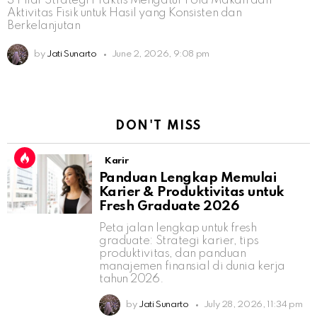
3 Pilar Strategi Praktis Mengatur Pola Makan dan
Aktivitas Fisik untuk Hasil yang Konsisten dan
Berkelanjutan
by
Jati Sunarto
June 2, 2026, 9:08 pm
DON'T MISS
Karir
Panduan Lengkap Memulai
Karier & Produktivitas untuk
Fresh Graduate 2026
Peta jalan lengkap untuk fresh
graduate: Strategi karier, tips
produktivitas, dan panduan
manajemen finansial di dunia kerja
tahun 2026.
by
Jati Sunarto
July 28, 2026, 11:34 pm