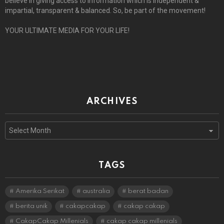
believe in giving access to information which is independent &
impartial, transparent & balanced. So, be part of the movement!
YOUR ULTIMATE MEDIA FOR YOUR LIFE!
ARCHIVES
Archives
TAGS
Amerika Serikat
australia
berat badan
berita unik
cakapcakap
cakap cakap
CakapCakap Millenials
cakap cakap millenials