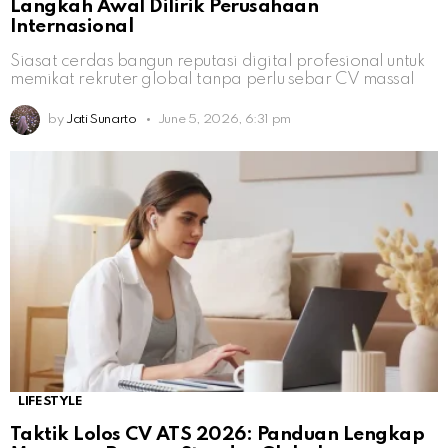
Langkah Awal Dilirik Perusahaan
Internasional
Siasat cerdas bangun reputasi digital profesional untuk
memikat rekruter global tanpa perlu sebar CV massal
by
Jati Sunarto
June 5, 2026, 6:31 pm
LIFESTYLE
Taktik Lolos CV ATS 2026: Panduan Lengkap