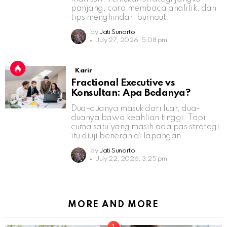
panjang, cara membaca analitik, dan
tips menghindari burnout.
by
Jati Sunarto
July 27, 2026, 5:08 pm
Karir
Fractional Executive vs
Konsultan: Apa Bedanya?
Dua-duanya masuk dari luar, dua-
duanya bawa keahlian tinggi. Tapi
cuma satu yang masih ada pas strategi
itu diuji beneran di lapangan.
by
Jati Sunarto
July 22, 2026, 3:25 pm
MORE AND MORE