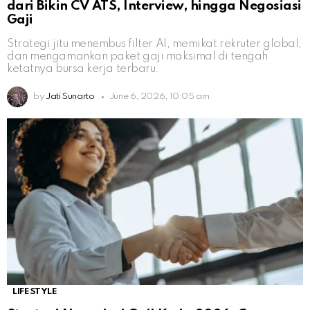
dari Bikin CV ATS, Interview, hingga Negosiasi
Gaji
Strategi jitu menembus filter AI, memikat rekruter global,
dan mengamankan paket gaji maksimal di tengah
ketatnya bursa kerja terbaru.
by
Jati Sunarto
June 6, 2026, 10:05 am
LIFESTYLE