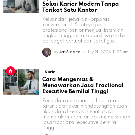
Solusi Karier Modern Tanpa
Terikat Satu Kantor
Keluar dari jebakan korporasi
konvensional. Saatnya para
profesional senior menjual keahlian
tingkat tinggi secara paruh waktu ke
berbagai perusahaan sekaligus.
by
Jati Sunarto
July 21, 2026, 11:23 am
Karir
Cara Mengemas &
Menawarkan Jasa Fractional
Executive Bernilai Tinggi
Pengalaman manajerial bertahun-
tahun tidak akan mendatangkan cuan
jika salah dikemas. Kenali cara
memetakan keahlian dan memasarkan
jasa fractional executive bernilai
tinggi.