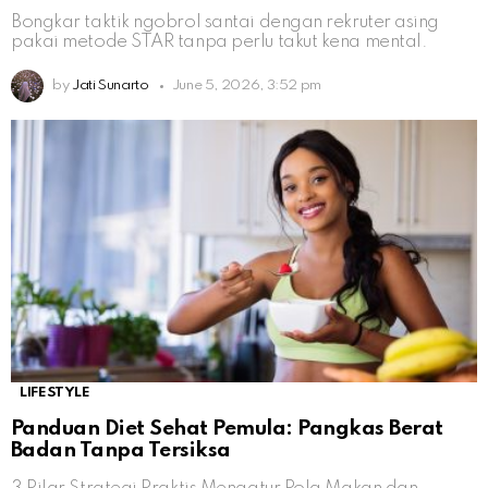
Bongkar taktik ngobrol santai dengan rekruter asing
pakai metode STAR tanpa perlu takut kena mental.
by
Jati Sunarto
June 5, 2026, 3:52 pm
LIFESTYLE
Panduan Diet Sehat Pemula: Pangkas Berat
Badan Tanpa Tersiksa