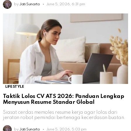
by
Jati Sunarto
June 5, 2026, 6:31 pm
LIFESTYLE
Taktik Lolos CV ATS 2026: Panduan Lengkap
Menyusun Resume Standar Global
Siasat cerdas memoles resume kerja agar lolos dari
jeratan robot pemindai bertenaga kecerdasan buatan.
by
Jati Sunarto
June 5, 2026, 5:03 pm