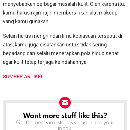
menyebabkan berbagai masalah kulit. Oleh karena itu,
kamu harus rajin-rajin membersihkan alat makeup
yang kamu gunakan.
Selain harus menghindari lima kebiasaan tersebut di
atas, kamu juga disarankan untuk tidak sering
begadang dan selalu menerapkan pola hidup sehat
agar kulit tetap terjaga keindahannya.
SUMBER ARTIKEL
Want more stuff like this?
NEWSLETTER
Get the best viral stories straight into your
inbox!