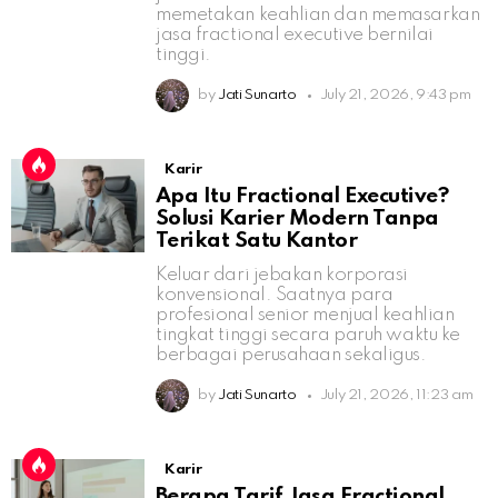
memetakan keahlian dan memasarkan
jasa fractional executive bernilai
tinggi.
by
Jati Sunarto
July 21, 2026, 9:43 pm
Karir
Apa Itu Fractional Executive?
Solusi Karier Modern Tanpa
Terikat Satu Kantor
Keluar dari jebakan korporasi
konvensional. Saatnya para
profesional senior menjual keahlian
tingkat tinggi secara paruh waktu ke
berbagai perusahaan sekaligus.
by
Jati Sunarto
July 21, 2026, 11:23 am
Karir
Berapa Tarif Jasa Fractional