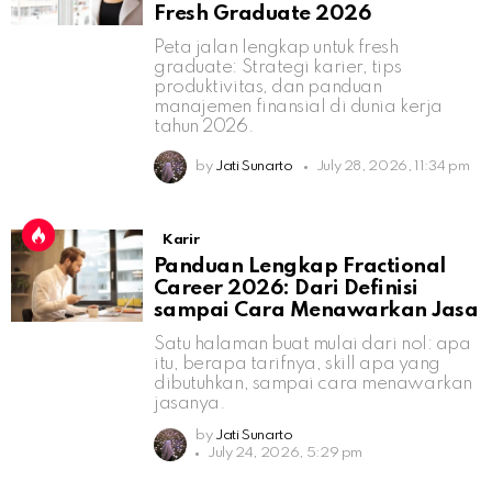
Fresh Graduate 2026
Peta jalan lengkap untuk fresh
graduate: Strategi karier, tips
produktivitas, dan panduan
manajemen finansial di dunia kerja
tahun 2026.
by
Jati Sunarto
July 28, 2026, 11:34 pm
Karir
Panduan Lengkap Fractional
Career 2026: Dari Definisi
sampai Cara Menawarkan Jasa
Satu halaman buat mulai dari nol: apa
itu, berapa tarifnya, skill apa yang
dibutuhkan, sampai cara menawarkan
jasanya.
by
Jati Sunarto
July 24, 2026, 5:29 pm