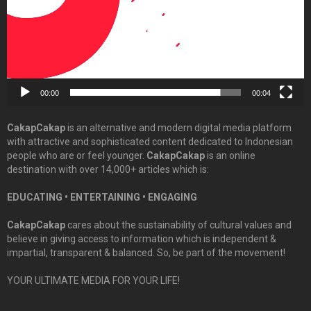
00:00
00:04
CakapCakap
is an alternative and modern digital media platform
with attractive and sophisticated content dedicated to Indonesian
people who are or feel younger.
CakapCakap
is an online
destination with over 14,000+ articles which is:
EDUCATING • ENTERTAINING • ENGAGING
CakapCakap
cares about the sustainability of cultural values and
believe in giving access to information which is independent &
impartial, transparent & balanced. So, be part of the movement!
YOUR ULTIMATE MEDIA FOR YOUR LIFE!