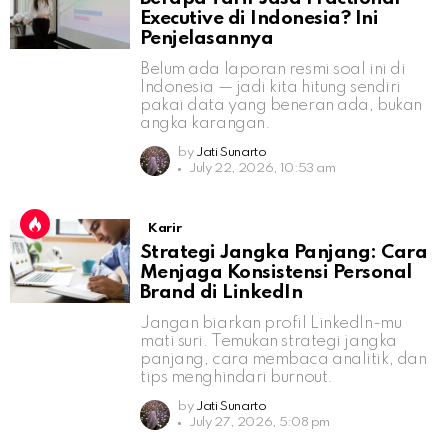
Executive di Indonesia? Ini
Penjelasannya
Belum ada laporan resmi soal ini di
Indonesia — jadi kita hitung sendiri
pakai data yang beneran ada, bukan
angka karangan.
by
Jati Sunarto
July 22, 2026, 10:53 am
Karir
Strategi Jangka Panjang: Cara
Menjaga Konsistensi Personal
Brand di LinkedIn
Jangan biarkan profil LinkedIn-mu
mati suri. Temukan strategi jangka
panjang, cara membaca analitik, dan
tips menghindari burnout.
by
Jati Sunarto
July 27, 2026, 5:08 pm