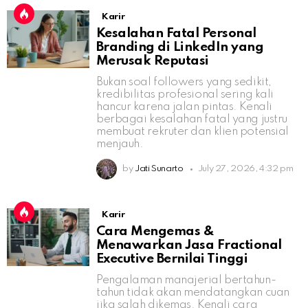
Karir
Kesalahan Fatal Personal
Branding di LinkedIn yang
Merusak Reputasi
Bukan soal followers yang sedikit,
kredibilitas profesional sering kali
hancur karena jalan pintas. Kenali
berbagai kesalahan fatal yang justru
membuat rekruter dan klien potensial
menjauh.
by
Jati Sunarto
July 27, 2026, 4:32 pm
Karir
Cara Mengemas &
Menawarkan Jasa Fractional
Executive Bernilai Tinggi
Pengalaman manajerial bertahun-
tahun tidak akan mendatangkan cuan
jika salah dikemas. Kenali cara