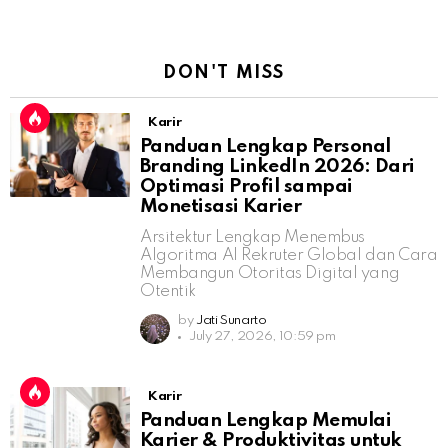
DON'T MISS
Karir
Panduan Lengkap Personal
Branding LinkedIn 2026: Dari
Optimasi Profil sampai
Monetisasi Karier
Arsitektur Lengkap Menembus
Algoritma AI Rekruter Global dan Cara
Membangun Otoritas Digital yang
Otentik
by
Jati Sunarto
July 27, 2026, 10:59 pm
Karir
Panduan Lengkap Memulai
Karier & Produktivitas untuk