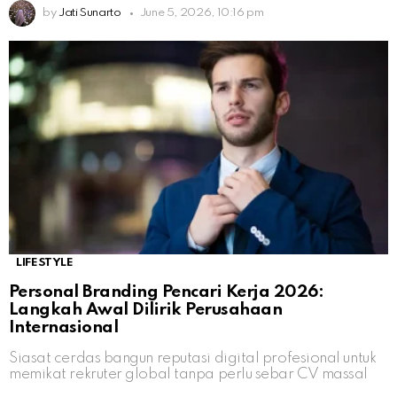
by
Jati Sunarto
June 5, 2026, 10:16 pm
LIFESTYLE
Personal Branding Pencari Kerja 2026:
Langkah Awal Dilirik Perusahaan
Internasional
Siasat cerdas bangun reputasi digital profesional untuk
memikat rekruter global tanpa perlu sebar CV massal