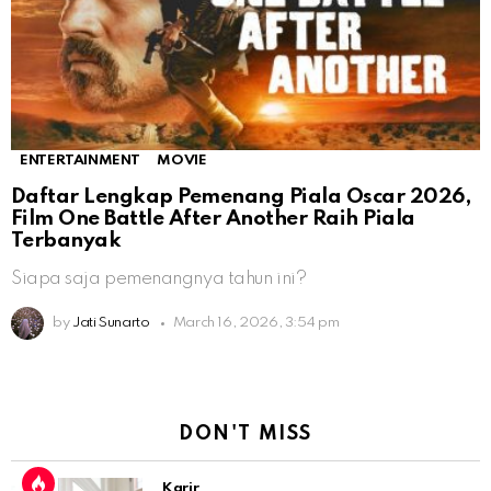
ENTERTAINMENT
MOVIE
Daftar Lengkap Pemenang Piala Oscar 2026,
Film One Battle After Another Raih Piala
Terbanyak
Siapa saja pemenangnya tahun ini?
by
Jati Sunarto
March 16, 2026, 3:54 pm
DON'T MISS
Karir