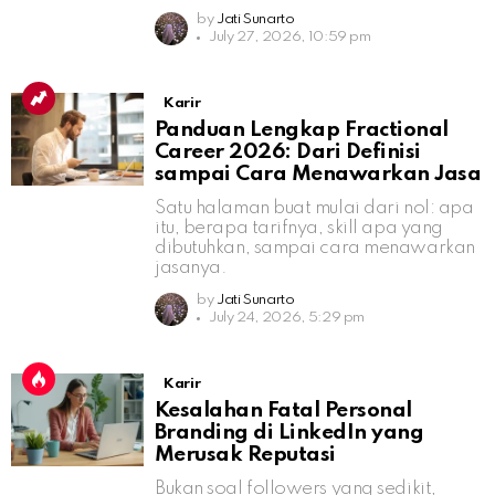
by
Jati Sunarto
July 27, 2026, 10:59 pm
Karir
Panduan Lengkap Fractional
Career 2026: Dari Definisi
sampai Cara Menawarkan Jasa
Satu halaman buat mulai dari nol: apa
itu, berapa tarifnya, skill apa yang
dibutuhkan, sampai cara menawarkan
jasanya.
by
Jati Sunarto
July 24, 2026, 5:29 pm
Karir
Kesalahan Fatal Personal
Branding di LinkedIn yang
Merusak Reputasi
Bukan soal followers yang sedikit,