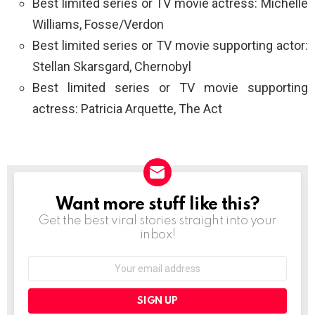
Best limited series or TV movie actress: Michelle
Williams, Fosse/Verdon
Best limited series or TV movie supporting actor:
Stellan Skarsgard, Chernobyl
Best limited series or TV movie supporting
actress: Patricia Arquette, The Act
Want more stuff like this?
NEWSLETTER
Get the best viral stories straight into your
inbox!
Email
address: