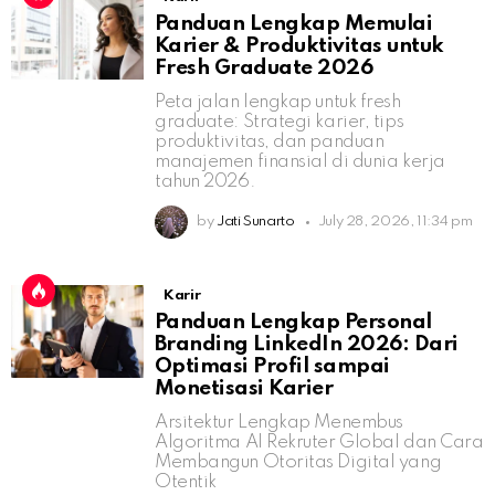
Panduan Lengkap Memulai
Karier & Produktivitas untuk
Fresh Graduate 2026
Peta jalan lengkap untuk fresh
graduate: Strategi karier, tips
produktivitas, dan panduan
manajemen finansial di dunia kerja
tahun 2026.
by
Jati Sunarto
July 28, 2026, 11:34 pm
Karir
Panduan Lengkap Personal
Branding LinkedIn 2026: Dari
Optimasi Profil sampai
Monetisasi Karier
Arsitektur Lengkap Menembus
Algoritma AI Rekruter Global dan Cara
Membangun Otoritas Digital yang
Otentik