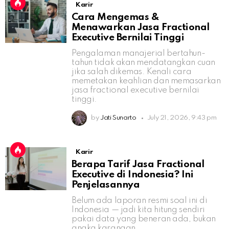
Karir
Cara Mengemas &
Menawarkan Jasa Fractional
Executive Bernilai Tinggi
Pengalaman manajerial bertahun-
tahun tidak akan mendatangkan cuan
jika salah dikemas. Kenali cara
memetakan keahlian dan memasarkan
jasa fractional executive bernilai
tinggi.
by
Jati Sunarto
July 21, 2026, 9:43 pm
Karir
Berapa Tarif Jasa Fractional
Executive di Indonesia? Ini
Penjelasannya
Belum ada laporan resmi soal ini di
Indonesia — jadi kita hitung sendiri
pakai data yang beneran ada, bukan
angka karangan.