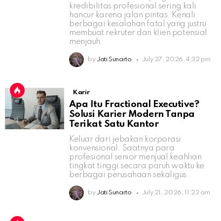
kredibilitas profesional sering kali
hancur karena jalan pintas. Kenali
berbagai kesalahan fatal yang justru
membuat rekruter dan klien potensial
menjauh.
by
Jati Sunarto
July 27, 2026, 4:32 pm
Karir
Apa Itu Fractional Executive?
Solusi Karier Modern Tanpa
Terikat Satu Kantor
Keluar dari jebakan korporasi
konvensional. Saatnya para
profesional senior menjual keahlian
tingkat tinggi secara paruh waktu ke
berbagai perusahaan sekaligus.
by
Jati Sunarto
July 21, 2026, 11:23 am