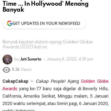
Time … In Hollywood’ Menang
Banyak
GET UPDATES IN YOUR NEWSFEED
Banyak kejutan dalam ajang Golden Globe
Awards 2020 kali ini.
by
Jati Sunarto
January 6, 2020, 4:39 pm
11.3k
Views
CakapCakap
–
Cakap People!
Ajang
Golden Globe
Awards
yang ke-77 baru saja digelar di Beverly Hills,
California, Amerika Serikat, Minggu malam, 5 Januari
2020 waktu setempat, atau Senin pagi, 6 Januari 2020,
waktu Indonesia.