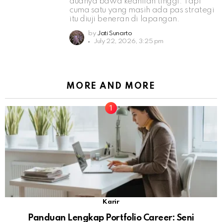
duanya bawa keahlian tinggi. Tapi
cuma satu yang masih ada pas strategi
itu diuji beneran di lapangan.
by
Jati Sunarto
July 22, 2026, 3:25 pm
MORE AND MORE
Karir
Panduan Lengkap Portfolio Career: Seni