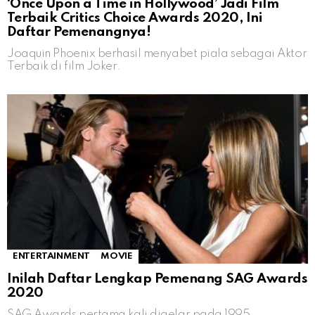
‘Once Upon a Time in Hollywood’ Jadi Film
Terbaik Critics Choice Awards 2020, Ini
Daftar Pemenangnya!
Joaquin Phoenix berhasil menyabet piala sebagai Aktor
Terbaik di film Joker.
ENTERTAINMENT
MOVIE
Inilah Daftar Lengkap Pemenang SAG Awards
2020
SAG Awards pertama kali digelar pada 1995.