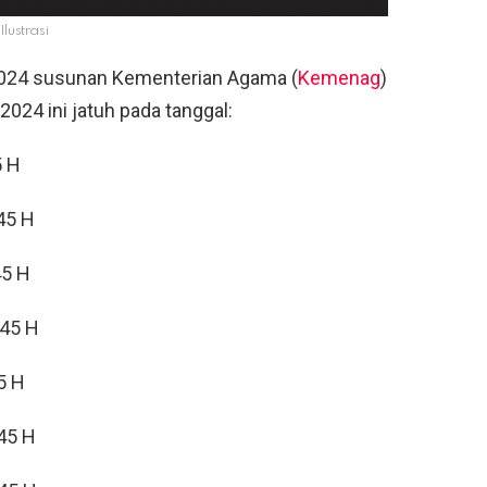
Ilustrasi
 2024 susunan Kementerian Agama (
Kemenag
)
 2024 ini jatuh pada tanggal:
5 H
45 H
45 H
445 H
5 H
445 H