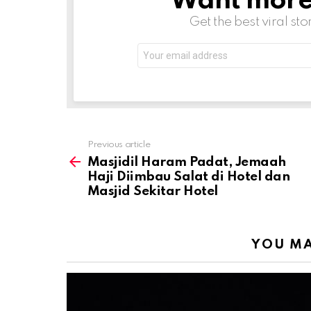
Want more s
Get the best viral sto
Email
address:
Previous article
See
more
Masjidil Haram Padat, Jemaah
Haji Diimbau Salat di Hotel dan
Masjid Sekitar Hotel
YOU MA