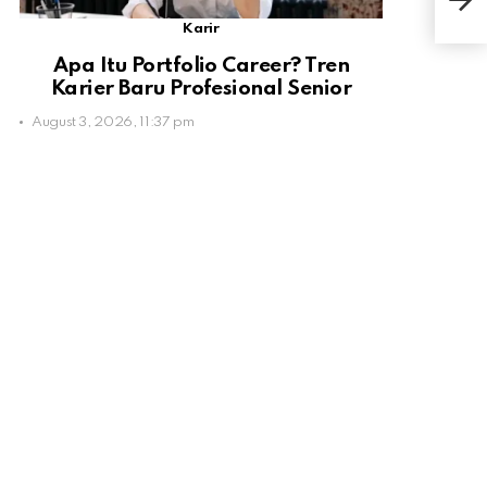
Mer
Karir
Apa Itu Portfolio Career? Tren
Karier Baru Profesional Senior
August 3, 2026, 11:37 pm