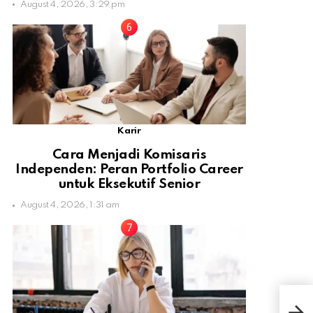
August 4, 2026, 3:29 pm
Karir
Cara Menjadi Komisaris
Independen: Peran Portfolio Career
untuk Eksekutif Senior
August 4, 2026, 1:31 am
Res
Kam