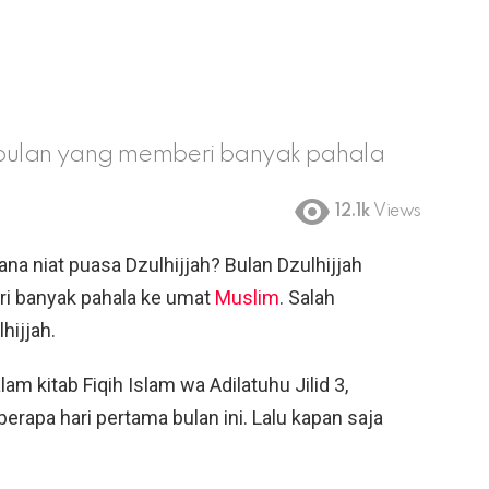
tu bulan yang memberi banyak pahala
12.1k
Views
a niat puasa Dzulhijjah? Bulan Dzulhijjah
ri banyak pahala ke umat
Muslim
. Salah
hijjah.
am kitab Fiqih Islam wa Adilatuhu Jilid 3,
erapa hari pertama bulan ini. Lalu kapan saja