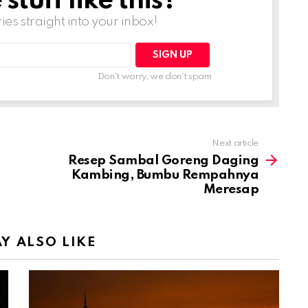
tuff like this?
ries straight into your inbox!
Don't worry, we don't spam
Next article
Resep Sambal Goreng Daging
Kambing, Bumbu Rempahnya
Meresap
Y ALSO LIKE