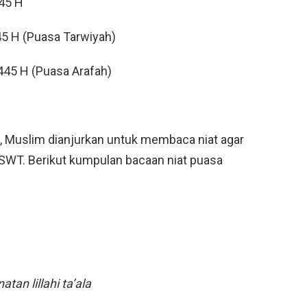
445 H
445 H (Puasa Tarwiyah)
1445 H (Puasa Arafah)
Muslim dianjurkan untuk membaca niat agar
ah SWT. Berikut kumpulan bacaan niat puasa
tan lillahi ta’ala