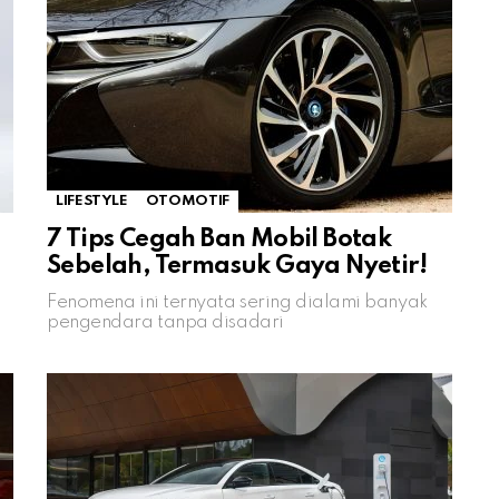
LIFESTYLE
OTOMOTIF
7 Tips Cegah Ban Mobil Botak
Sebelah, Termasuk Gaya Nyetir!
Fenomena ini ternyata sering dialami banyak
pengendara tanpa disadari