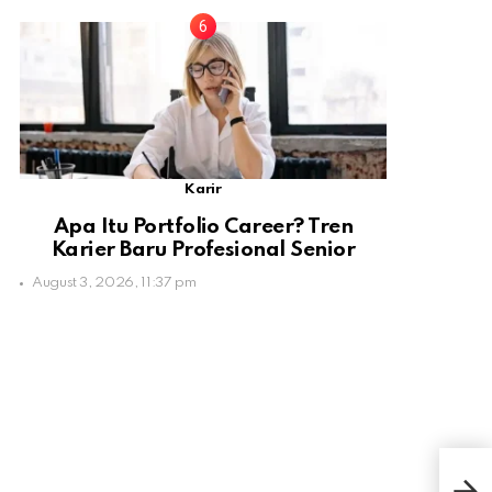
Karir
Apa Itu Portfolio Career? Tren
Karier Baru Profesional Senior
August 3, 2026, 11:37 pm
Vie