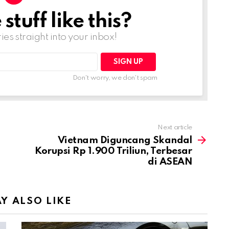
tuff like this?
ries straight into your inbox!
Don't worry, we don't spam
Next article
Vietnam Diguncang Skandal
Korupsi Rp 1.900 Triliun, Terbesar
di ASEAN
Y ALSO LIKE