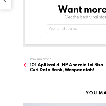
Want more s
NEWSLETTER
Get the best viral sto
Email
address:
Previous article
See
more
101 Aplikasi di HP Android Ini Bisa
Curi Data Bank, Waspadalah!
YOU MA