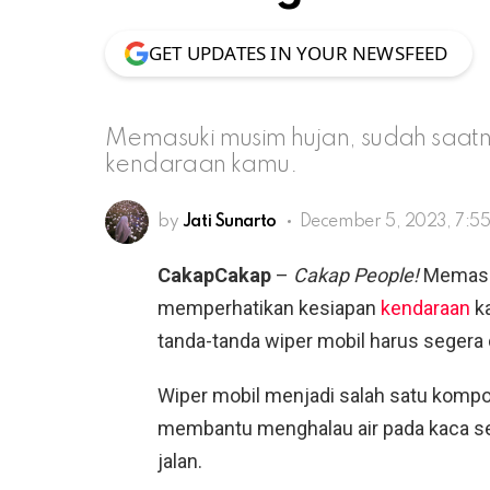
GET UPDATES IN YOUR NEWSFEED
Memasuki musim hujan, sudah saat
kendaraan kamu.
by
Jati Sunarto
December 5, 2023, 7:5
CakapCakap
–
Cakap People!
Memasuk
memperhatikan kesiapan
kendaraan
ka
tanda-tanda wiper mobil harus segera 
Wiper mobil menjadi salah satu komp
membantu menghalau air pada kaca s
jalan.