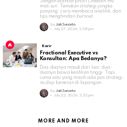
Jangan biarkan profil LinkedIn-mu
mati suri. Temukan strategi jangka
panjang, cara membaca analitik, dan
tips menghindari burnout.
by
Jati Sunarto
July 27, 2026, 5:08 pm
Karir
Fractional Executive vs
Konsultan: Apa Bedanya?
Dua-duanya masuk dari luar, dua-
duanya bawa keahlian tinggi. Tapi
cuma satu yang masih ada pas strategi
itu diuji beneran di lapangan.
by
Jati Sunarto
July 22, 2026, 3:25 pm
MORE AND MORE