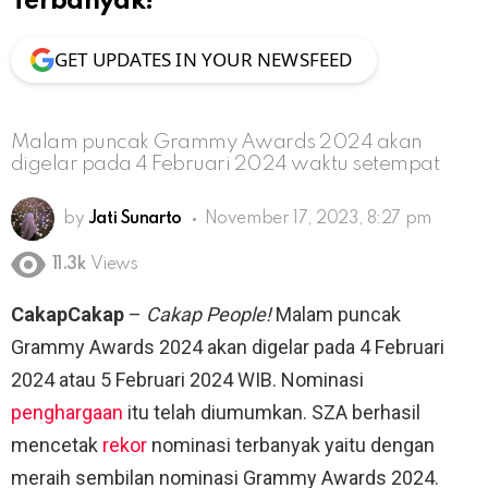
Terbanyak!
GET UPDATES IN YOUR NEWSFEED
Malam puncak Grammy Awards 2024 akan
digelar pada 4 Februari 2024 waktu setempat
by
Jati Sunarto
November 17, 2023, 8:27 pm
11.3k
Views
CakapCakap
–
Cakap People!
Malam puncak
Grammy Awards 2024 akan digelar pada 4 Februari
2024 atau 5 Februari 2024 WIB. Nominasi
penghargaan
itu telah diumumkan. SZA berhasil
mencetak
rekor
nominasi terbanyak yaitu dengan
meraih sembilan nominasi Grammy Awards 2024.