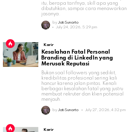
itu, berapa tarifnya, skill apa yang
dibutuhkan, sampai cara menawarkan
jasanya.
by
Jati Sunarto
July 24, 2026, 5:29 pm
Karir
Kesalahan Fatal Personal
Branding di LinkedIn yang
Merusak Reputasi
Bukan soal followers yang sedikit,
kredibilitas profesional sering kali
hancur karena jalan pintas. Kenali
berbagai kesalahan fatal yang justru
membuat rekruter dan klien potensial
menjauh.
by
Jati Sunarto
July 27, 2026, 4:32 pm
Karir