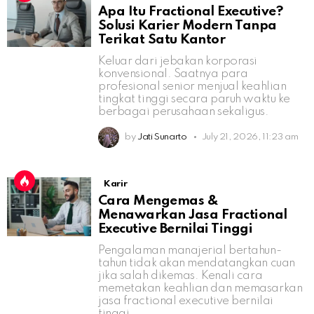
Apa Itu Fractional Executive?
Solusi Karier Modern Tanpa
Terikat Satu Kantor
Keluar dari jebakan korporasi
konvensional. Saatnya para
profesional senior menjual keahlian
tingkat tinggi secara paruh waktu ke
berbagai perusahaan sekaligus.
by
Jati Sunarto
July 21, 2026, 11:23 am
Karir
Cara Mengemas &
Menawarkan Jasa Fractional
Executive Bernilai Tinggi
Pengalaman manajerial bertahun-
tahun tidak akan mendatangkan cuan
jika salah dikemas. Kenali cara
memetakan keahlian dan memasarkan
jasa fractional executive bernilai
tinggi.