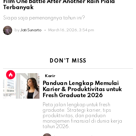
Film One Battle After Another Raih Piala
Terbanyak
Siapa saja pemenangnya tahun ini?
by
Jati Sunarto
March 16, 2026, 3:54 pm
DON'T MISS
Karir
Panduan Lengkap Memulai
Karier & Produktivitas untuk
Fresh Graduate 2026
Peta jalan lengkap untuk fresh
graduate: Strategi karier, tips
produktivitas, dan panduan
manajemen finansial di dunia kerja
tahun 2026.