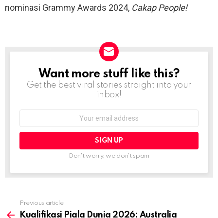
nominasi Grammy Awards 2024,
Cakap People!
Want more stuff like this?
NEWSLETTER
Get the best viral stories straight into your
inbox!
Email
address:
Don't worry, we don't spam
Previous article
See
more
Kualifikasi Piala Dunia 2026: Australia