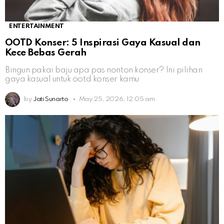
ENTERTAINMENT
OOTD Konser: 5 Inspirasi Gaya Kasual dan
Kece Bebas Gerah
Bingun pakai baju apa pas nonton konser? Ini pilihan
gaya kasual untuk ootd konser kamu
by
Jati Sunarto
May 25, 2026, 12:05 am