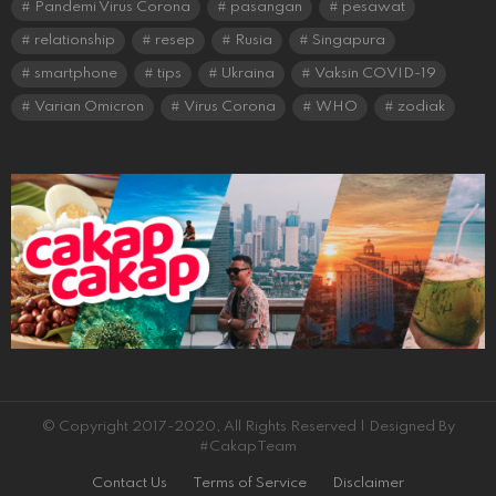
Pandemi Virus Corona
pasangan
pesawat
relationship
resep
Rusia
Singapura
smartphone
tips
Ukraina
Vaksin COVID-19
Varian Omicron
Virus Corona
WHO
zodiak
© Copyright 2017-2020, All Rights Reserved | Designed By
#CakapTeam
Contact Us
Terms of Service
Disclaimer