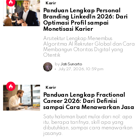
Karir
Panduan Lengkap Personal
Branding LinkedIn 2026: Dari
Optimasi Profil sampai
Monetisasi Karier
Arsitektur Lengkap Menembus
Algoritma AI Rekruter Global dan Cara
Membangun Otoritas Digital yang
Otentik
by
Jati Sunarto
July 27, 2026, 10:59 pm
Karir
Panduan Lengkap Fractional
Career 2026: Dari Definisi
sampai Cara Menawarkan Jasa
Satu halaman buat mulai dari nol: apa
itu, berapa tarifnya, skill apa yang
dibutuhkan, sampai cara menawarkan
jasanya.