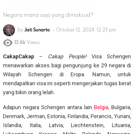
Negara mana saja yang dimaksud?
by
Jati Sunarto
October 12, 2024, 12:23 pm
13.6k
Views
CakapCakap
–
Cakap People!
Visa Schengen
menawarkan akses bagi pengunjung ke 29 negara di
Wilayah Schengen di Eropa. Namun, untuk
mendapatkan visa ini seperti mengerjakan tugas berat
yang bikin orang lelah.
Adapun negara Schengen antara lain
Belgia
, Bulgaria,
Denmark, Jerman, Estonia, Finlandia, Perancis, Yunani,
Islandia, Italia, Latvia, Liechtenstein, Lituania,