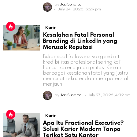
by
Jati Sunarto
July 24, 2026, 5:29 pm
Karir
Kesalahan Fatal Personal
Branding di LinkedIn yang
Merusak Reputasi
Bukan soal followers yang sedikit,
kredibilitas profesional sering kali
hancur karena jalan pintas. Kenali
berbagai kesalahan fatal yang justru
membuat rekruter dan klien potensial
menjauh.
by
Jati Sunarto
July 27, 2026, 4:32 pm
Karir
Apa Itu Fractional Executive?
Solusi Karier Modern Tanpa
Terikat Satu Kantor