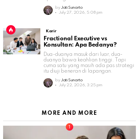
by
Jati Sunarto
July 27, 2026, 5:08 pm
Karir
Fractional Executive vs
Konsultan: Apa Bedanya?
Dua-duanya masuk dari luar, dua-
duanya bawa keahlian tinggi. Tapi
cuma satu yang masih ada pas strategi
itu diuji beneran di lapangan.
by
Jati Sunarto
July 22, 2026, 3:25 pm
MORE AND MORE