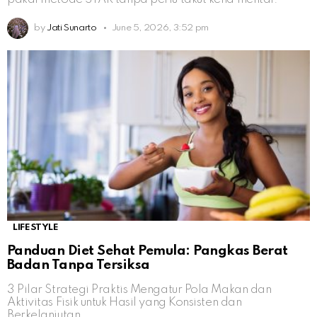
by
Jati Sunarto
June 5, 2026, 3:52 pm
LIFESTYLE
Panduan Diet Sehat Pemula: Pangkas Berat
Badan Tanpa Tersiksa
3 Pilar Strategi Praktis Mengatur Pola Makan dan
Aktivitas Fisik untuk Hasil yang Konsisten dan
Berkelanjutan