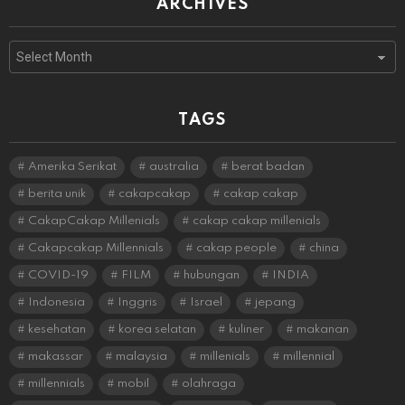
ARCHIVES
Archives
TAGS
Amerika Serikat
australia
berat badan
berita unik
cakapcakap
cakap cakap
CakapCakap Millenials
cakap cakap millenials
Cakapcakap Millennials
cakap people
china
COVID-19
FILM
hubungan
INDIA
Indonesia
Inggris
Israel
jepang
kesehatan
korea selatan
kuliner
makanan
makassar
malaysia
millenials
millennial
millennials
mobil
olahraga