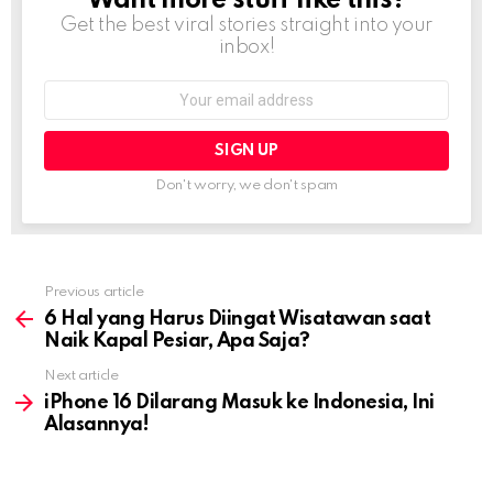
Want more stuff like this?
Get the best viral stories straight into your
inbox!
Email
address:
Don't worry, we don't spam
Previous article
See
more
6 Hal yang Harus Diingat Wisatawan saat
Naik Kapal Pesiar, Apa Saja?
Next article
iPhone 16 Dilarang Masuk ke Indonesia, Ini
Alasannya!