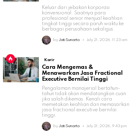
Keluar dari jebakan korporasi
konvensional. Saatnya para
profesional senior menjual keahlian
tingkat tinggi secara paruh waktu ke
berbagai perusahaan sekaligus.
by
Jati Sunarto
July 21, 2026, 11:23 am
Karir
Cara Mengemas &
Menawarkan Jasa Fractional
Executive Bernilai Tinggi
Pengalaman manajerial bertahun-
tahun tidak akan mendatangkan cuan
jika salah dikemas. Kenali cara
memetakan keahlian dan memasarkan
jasa fractional executive bernilai
tinggi.
by
Jati Sunarto
July 21, 2026, 9:43 pm