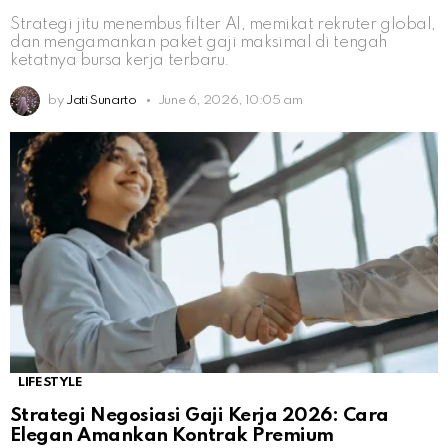
Strategi jitu menembus filter AI, memikat rekruter global,
dan mengamankan paket gaji maksimal di tengah
ketatnya bursa kerja terbaru.
by
Jati Sunarto
June 6, 2026, 10:05 am
LIFESTYLE
Strategi Negosiasi Gaji Kerja 2026: Cara
Elegan Amankan Kontrak Premium