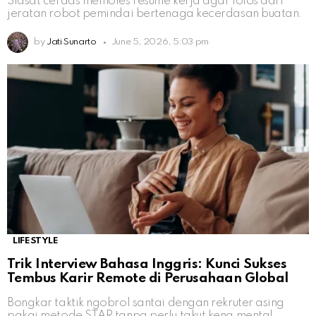
Siasat cerdas memoles resume kerja agar lolos dari
jeratan robot pemindai bertenaga kecerdasan buatan.
by
Jati Sunarto
June 5, 2026, 5:03 pm
LIFESTYLE
Trik Interview Bahasa Inggris: Kunci Sukses
Tembus Karir Remote di Perusahaan Global
Bongkar taktik ngobrol santai dengan rekruter asing
pakai metode STAR tanpa perlu takut kena mental.