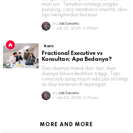
mati suri. Temukan strategi jangka
panjang, cara membaca analitik, dan
tips menghindari burnout.
by
Jati Sunarto
July 27, 2026, 5:08 pm
Karir
Fractional Executive vs
Konsultan: Apa Bedanya?
Dua-duanya masuk dari luar, dua-
duanya bawa keahlian tinggi. Tapi
cuma satu yang masih ada pas strategi
itu diuji beneran di lapangan.
by
Jati Sunarto
July 22, 2026, 3:25 pm
MORE AND MORE