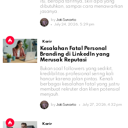
itu, berapa tarifnya, skill apa yang
dibutuhkan, sampai cara menawarkan
jasanya.
by
Jati Sunarto
July 24, 2026, 5:29 pm
Karir
Kesalahan Fatal Personal
Branding di LinkedIn yang
Merusak Reputasi
Bukan soal followers yang sedikit,
kredibilitas profesional sering kali
hancur karena jalan pintas. Kenali
berbagai kesalahan fatal yang justru
membuat rekruter dan klien potensial
menjauh.
by
Jati Sunarto
July 27, 2026, 4:32 pm
Karir