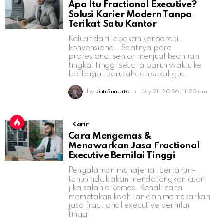
Apa Itu Fractional Executive?
Solusi Karier Modern Tanpa
Terikat Satu Kantor
Keluar dari jebakan korporasi
konvensional. Saatnya para
profesional senior menjual keahlian
tingkat tinggi secara paruh waktu ke
berbagai perusahaan sekaligus.
by
Jati Sunarto
July 21, 2026, 11:23 am
Karir
Cara Mengemas &
Menawarkan Jasa Fractional
Executive Bernilai Tinggi
Pengalaman manajerial bertahun-
tahun tidak akan mendatangkan cuan
jika salah dikemas. Kenali cara
memetakan keahlian dan memasarkan
jasa fractional executive bernilai
tinggi.