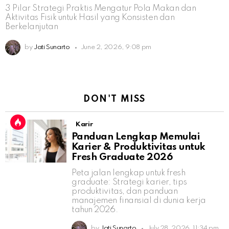
3 Pilar Strategi Praktis Mengatur Pola Makan dan
Aktivitas Fisik untuk Hasil yang Konsisten dan
Berkelanjutan
by
Jati Sunarto
June 2, 2026, 9:08 pm
DON'T MISS
Karir
Panduan Lengkap Memulai
Karier & Produktivitas untuk
Fresh Graduate 2026
Peta jalan lengkap untuk fresh
graduate: Strategi karier, tips
produktivitas, dan panduan
manajemen finansial di dunia kerja
tahun 2026.
by
Jati Sunarto
July 28, 2026, 11:34 pm