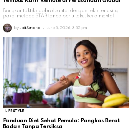
Tembus Karir Remote di Perusahaan Global
Bongkar taktik ngobrol santai dengan rekruter asing
pakai metode STAR tanpa perlu takut kena mental.
by
Jati Sunarto
June 5, 2026, 3:52 pm
LIFESTYLE
Panduan Diet Sehat Pemula: Pangkas Berat
Badan Tanpa Tersiksa