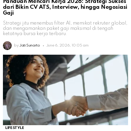
Panduan Mencari Kerja 2026: Strategi Sukses
dari Bikin CV ATS, Interview, hingga Negosiasi
Gaji
Strategi jitu menembus filter AI, memikat rekruter global,
dan mengamankan paket gaji maksimal di tengah
ketatnya bursa kerja terbaru.
by
Jati Sunarto
June 6, 2026, 10:05 am
LIFESTYLE