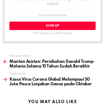
inbox!
Email
address:
Don't worry, we don't spam
Previous article
See
more
Mantan Asisten: Pernikahan Donald Trump-
Melania Selama 15 Tahun Sudah Berakhir
Next article
Kasus Virus Corona Global Melampaui 50
Juta Pasca Lonjakan Ganas pada Oktober
YOU MAY ALSO LIKE