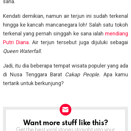
sana.
Kendati demikian, namun air terjun ini sudah terkenal
hingga ke kancah mancanegara loh! Salah satu tokoh
terkenal yang pernah singgah ke sana ialah
mendiang
Putri Diana
. Air terjun tersebut juga dijuluki sebagai
Queen Waterfall.
Jadi, itu dia beberapa tempat wisata populer yang ada
di Nusa Tenggara Barat
Cakap People.
Apa kamu
tertarik untuk berkunjung?
Want more stuff like this?
NEWSLETTER
Get the best viral stories straight into your