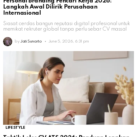
Personal Branding Pencari Kerja 2026:
Langkah Awal Dilirik Perusahaan
Internasional
Siasat cerdas bangun reputasi digital profesional untuk
memikat rekruter global tanpa perlu sebar CV massal
by
Jati Sunarto
June 5, 2026, 6:31 pm
LIFESTYLE