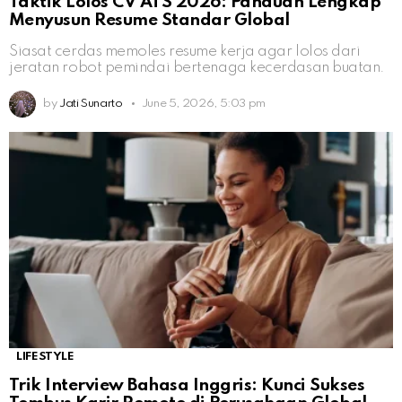
Taktik Lolos CV ATS 2026: Panduan Lengkap
Menyusun Resume Standar Global
Siasat cerdas memoles resume kerja agar lolos dari
jeratan robot pemindai bertenaga kecerdasan buatan.
by
Jati Sunarto
June 5, 2026, 5:03 pm
LIFESTYLE
Trik Interview Bahasa Inggris: Kunci Sukses