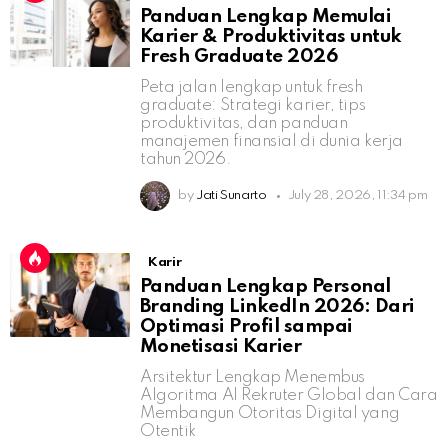
Panduan Lengkap Memulai
Karier & Produktivitas untuk
Fresh Graduate 2026
Peta jalan lengkap untuk fresh
graduate: Strategi karier, tips
produktivitas, dan panduan
manajemen finansial di dunia kerja
tahun 2026.
by
Jati Sunarto
July 28, 2026, 11:34 pm
Karir
Panduan Lengkap Personal
Branding LinkedIn 2026: Dari
Optimasi Profil sampai
Monetisasi Karier
Arsitektur Lengkap Menembus
Algoritma AI Rekruter Global dan Cara
Membangun Otoritas Digital yang
Otentik