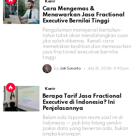
Karir
Cara Mengemas &
Menawarkan Jasa Fractional
Executive Bernilai Tinggi
Pengalaman manajerial bertahun-
tahun tidak akan mendatangkan cuan
jika salah dikemas. Kenali cara
memetakan keahlian dan memasarkan
jasa fractional executive bernilai
tinggi.
by
Jati Sunarto
July 21, 2026, 9:43 pm
Karir
Berapa Tarif Jasa Fractional
Executive di Indonesia? Ini
Penjelasannya
Belum ada laporan resmi soal ini di
Indonesia — jadi kita hitung sendiri
pakai data yang beneran ada, bukan
angka karangan.