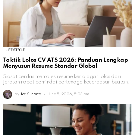
LIFESTYLE
Taktik Lolos CV ATS 2026: Panduan Lengkap
Menyusun Resume Standar Global
Siasat cerdas memoles resume kerja agar lolos dari
jeratan robot pemindai bertenaga kecerdasan buatan.
by
Jati Sunarto
June 5, 2026, 5:03 pm