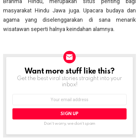
Brahma Hindu, merupakan situs penting bagi
masyarakat Hindu Jawa juga. Upacara budaya dan
agama yang diselenggarakan di sana menarik
wisatawan seperti halnya keindahan alamnya.
Want more stuff like this?
NEWSLETTER
Get the best viral stories straight into your
inbox!
Email
address:
Don't worry, we don't spam