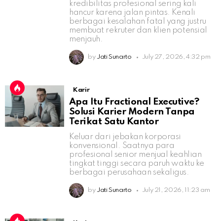
kredibilitas profesional sering kali
hancur karena jalan pintas. Kenali
berbagai kesalahan fatal yang justru
membuat rekruter dan klien potensial
menjauh.
by
Jati Sunarto
July 27, 2026, 4:32 pm
Karir
Apa Itu Fractional Executive?
Solusi Karier Modern Tanpa
Terikat Satu Kantor
Keluar dari jebakan korporasi
konvensional. Saatnya para
profesional senior menjual keahlian
tingkat tinggi secara paruh waktu ke
berbagai perusahaan sekaligus.
by
Jati Sunarto
July 21, 2026, 11:23 am