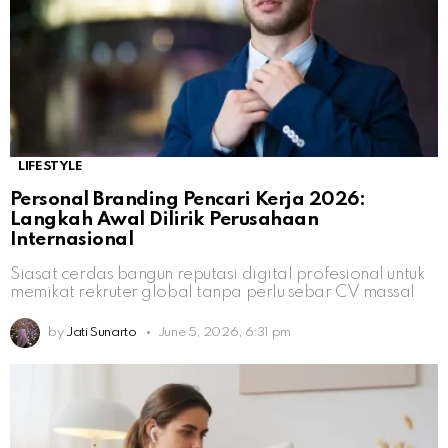
LIFESTYLE
Personal Branding Pencari Kerja 2026:
Langkah Awal Dilirik Perusahaan
Internasional
Siasat cerdas bangun reputasi digital profesional untuk
memikat rekruter global tanpa perlu sebar CV massal
by
Jati Sunarto
June 5, 2026, 6:31 pm