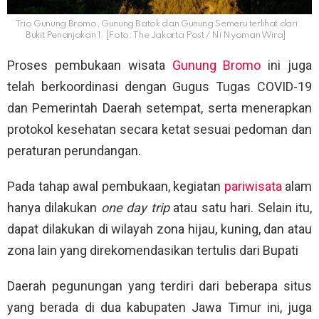
Trio Gunung Bromo, Gunung Batok dan Gunung Semeru terlihat dari
Bukit Penanjakan 1. [Foto: The Jakarta Post / Ni Nyoman Wira]
Proses pembukaan wisata
Gunung Bromo
ini juga
telah berkoordinasi dengan Gugus Tugas COVID-19
dan Pemerintah Daerah setempat, serta menerapkan
protokol kesehatan secara ketat sesuai pedoman dan
peraturan perundangan.
Pada tahap awal pembukaan, kegiatan
pariwisata
alam
hanya dilakukan
one day trip
atau satu hari. Selain itu,
dapat dilakukan di wilayah zona hijau, kuning, dan atau
zona lain yang direkomendasikan tertulis dari Bupati
Daerah pegunungan yang terdiri dari beberapa situs
yang berada di dua kabupaten Jawa Timur ini, juga