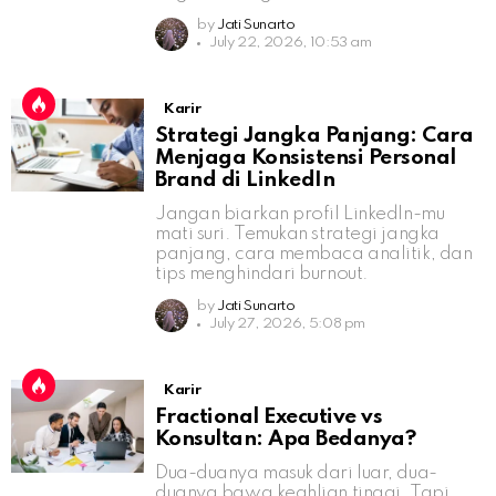
by
Jati Sunarto
July 22, 2026, 10:53 am
Karir
Strategi Jangka Panjang: Cara
Menjaga Konsistensi Personal
Brand di LinkedIn
Jangan biarkan profil LinkedIn-mu
mati suri. Temukan strategi jangka
panjang, cara membaca analitik, dan
tips menghindari burnout.
by
Jati Sunarto
July 27, 2026, 5:08 pm
Karir
Fractional Executive vs
Konsultan: Apa Bedanya?
Dua-duanya masuk dari luar, dua-
duanya bawa keahlian tinggi. Tapi