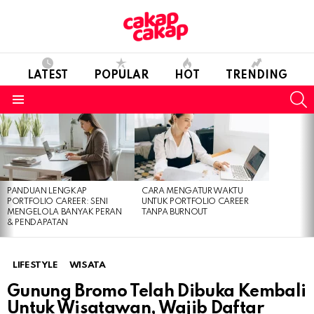
LATEST
POPULAR
HOT
TRENDING
S
Menu
LATEST
STORIES
PANDUAN LENGKAP
CARA MENGATUR WAKTU
PORTFOLIO CAREER: SENI
UNTUK PORTFOLIO CAREER
MENGELOLA BANYAK PERAN
TANPA BURNOUT
& PENDAPATAN
LIFESTYLE
WISATA
Gunung Bromo Telah Dibuka Kembali
Untuk Wisatawan, Wajib Daftar