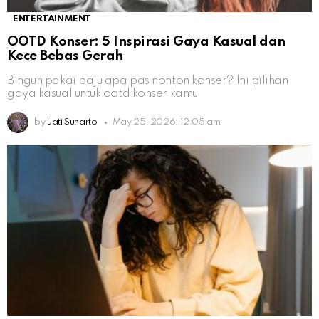
ENTERTAINMENT
OOTD Konser: 5 Inspirasi Gaya Kasual dan
Kece Bebas Gerah
Bingun pakai baju apa pas nonton konser? Ini pilihan
gaya kasual untuk ootd konser kamu
by
Jati Sunarto
May 25, 2026, 12:05 am