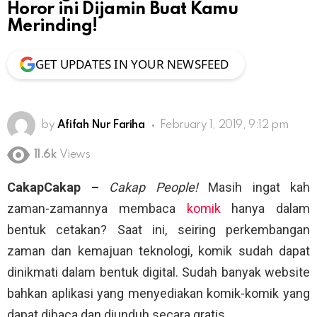
Horor ini Dijamin Buat Kamu
Merinding!
GET UPDATES IN YOUR NEWSFEED
by
Afifah Nur Fariha
February 1, 2019, 9:12 pm
11.6k
Views
CakapCakap –
Cakap
People!
Masih
ingat kah
zaman-zamannya membaca
komik
hanya dalam
bentuk cetakan? Saat ini,
seiring perkembangan
zaman dan kemajuan teknologi, komik sudah dapat
dinikmati dalam bentuk digital. Sudah banyak website
bahkan aplikasi yang menyediakan komik-komik yang
dapat dibaca dan diunduh secara gratis.