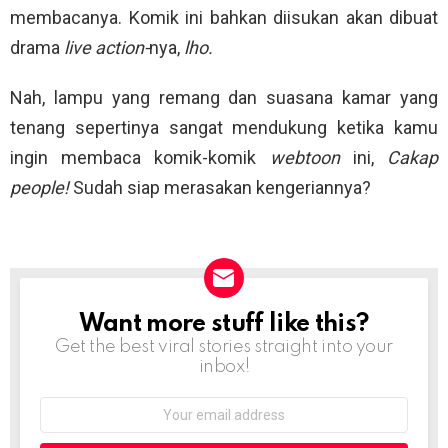
membacanya. Komik ini bahkan diisukan akan dibuat
drama
live action-
nya,
lho.
Nah, lampu yang remang dan suasana kamar yang
tenang sepertinya sangat mendukung ketika kamu
ingin membaca komik-komik
webtoon
ini,
Cakap
people!
Sudah siap merasakan kengeriannya?
Want more stuff like this?
NEWSLETTER
Get the best viral stories straight into your
inbox!
Email
address: