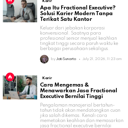
Karir
Apa Itu Fractional Executive?
Solusi Karier Modern Tanpa
Terikat Satu Kantor
Keluar dari jebakan korporasi
konvensional. Saatnya para
profesional senior menjual keahlian
tingkat tinggi secara paruh waktu ke
berbagai perusahaan sekaligus.
by
Jati Sunarto
July 21, 2026, 11:23 am
Karir
Cara Mengemas &
Menawarkan Jasa Fractional
Executive Bernilai Tinggi
Pengalaman manajerial bertahun-
tahun tidak akan mendatangkan cuan
jika salah dikemas. Kenali cara
memetakan keahlian dan memasarkan
jasa fractional executive bernilai