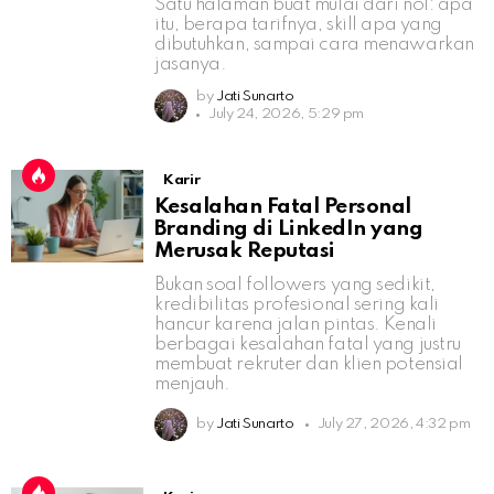
Satu halaman buat mulai dari nol: apa
itu, berapa tarifnya, skill apa yang
dibutuhkan, sampai cara menawarkan
jasanya.
by
Jati Sunarto
July 24, 2026, 5:29 pm
Karir
Kesalahan Fatal Personal
Branding di LinkedIn yang
Merusak Reputasi
Bukan soal followers yang sedikit,
kredibilitas profesional sering kali
hancur karena jalan pintas. Kenali
berbagai kesalahan fatal yang justru
membuat rekruter dan klien potensial
menjauh.
by
Jati Sunarto
July 27, 2026, 4:32 pm