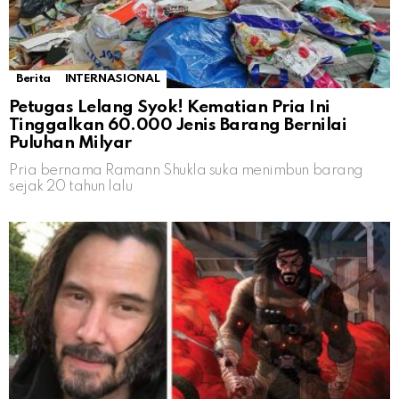
Berita
INTERNASIONAL
Petugas Lelang Syok! Kematian Pria Ini
Tinggalkan 60.000 Jenis Barang Bernilai
Puluhan Milyar
Pria bernama Ramann Shukla suka menimbun barang
sejak 20 tahun lalu