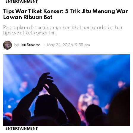
ENTERTAINMENT
Tips War Tiket Konser: 5 Trik Jitu Menang War
Lawan Ribuan Bot
Persiapkan diri untuk amankan tiket nonton idola, ikuti
tips war tiket konser ini!
by
Jati Sunarto
May 24, 2026, 9:55 pm
ENTERTAINMENT