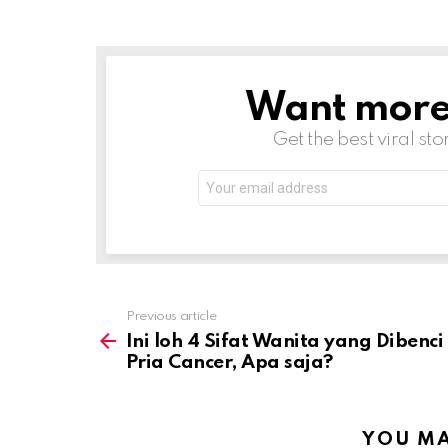
Want more s
NEWSLETTER
Get the best viral sto
Email
address:
Previous article
See
more
Ini loh 4 Sifat Wanita yang Dibenci
Pria Cancer, Apa saja?
YOU MA