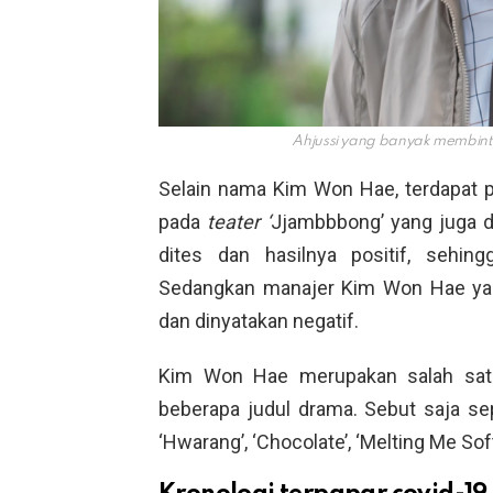
Ahjussi yang banyak membinta
Selain nama Kim Won Hae, terdapat pu
pada
teater ‘
Jjambbbong’ yang juga d
dites dan hasilnya positif, sehin
Sedangkan manajer Kim Won Hae yan
dan dinyatakan negatif.
Kim Won Hae merupakan salah sat
beberapa judul drama. Sebut saja sep
‘Hwarang’, ‘Chocolate’, ‘Melting Me Sof